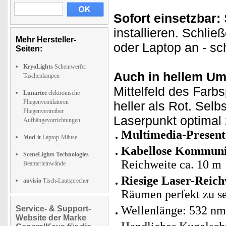
Sofort einsetzbar:
installieren. Schl
Mehr Hersteller-
oder Laptop an - sc
Seiten:
KryoLights
Scheinwerfer
Auch in hellem Umf
Taschenlampen
Mittelfeld des Farb
Lunartec
elektronische
Fliegenventilatoren
heller als Rot. Selb
Fliegenvertreiber
Laserpunkt optimal
Aufhängevorrichtungen
Multimedia-Present
Mod-it
Laptop-Mäuse
Kabellose Kommuni
SceneLights Technologies
Reichweite ca. 10 m
Beamerleinwände
Riesige Laser-Reich
auvisio
Tisch-Lautsprecher
Räumen perfekt zu s
Wellenlänge: 532 nm
Service- & Support-
Website der Marke