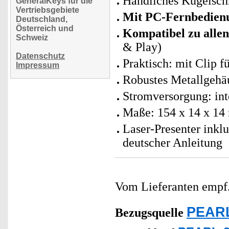
Handliches Kugelsch
GeneralKeys für die
Vertriebsgebiete
Mit PC-Fernbedienu
Deutschland,
Österreich und
Kompatibel zu alle
Schweiz
& Play)
Datenschutz
Praktisch: mit Clip 
Impressum
Robustes Metallgehä
Stromversorgung: int
Maße: 154 x 14 x 14
Laser-Presenter ink
deutscher Anleitung
Vom Lieferanten emp
PEARL
Bezugsquelle