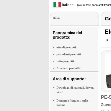
Italiano
(Alcuni testi sono stati trado
Ge
Home
El
Panoramica del
prodotto:
attuali prodotti
precedenti prodotti
tutto prodotti
Accessori prodotti
Area di supporto:
Download di manuali, driver,
video
PE-
Domande frequenti sulla
Zuver
hotline