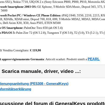
ens SX1), Nokia 7710, UIQ OS 2.x (Sony Ericsson P800, P900, P910, Motorola A9
osoft Smartphone 2003 OS:
O2 Xphone, T-Mobile SDA Music, Dopod 565, 575, 
 5600
osoft Pocket PC / Windows CE Phone Edition:
iPAQ 1940, 5550, 2210, 2215, R
I, XDAIIs, XDAII mini, Dopod 700, 818, 699, T-Mobile MDA2, MDA3, MDA Comp
es, Dell Axim X30, X50, Asus P505, ETEN M500
m OS Smartphone:
PalmOne Treo 650 (ab OS 5.4)
m PDA OS 5:
Palm Zire 72 (OS 5.2.8), Tungsten T (OS 5.0), T2 (5.0), T3 (5.2.1), T5 (
di Vendita Consigliato:
€ 119,90
PEARL
di approvvigionamento
Germania
: Articoli scaduti. Prodotti simili a
) Scarica manuale, driver, video ...:
ienungsanleitung (PE5308 - GeneralKeys)
formitätserklärung
scussione del forum di GeneralKeys prodot