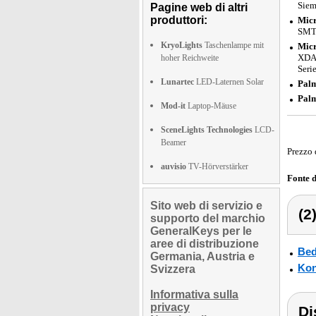
Siem
Pagine web di altri
produttori:
Micr
SMT
KryoLights
Taschenlampe mit
Micr
XDAI
hoher Reichweite
Seri
Lunartec
LED-Laternen Solar
Pal
Pal
Mod-it
Laptop-Mäuse
SceneLights Technologies
LCD-
Beamer
Prezzo 
auvisio
TV-Hörverstärker
Fonte 
Sito web di servizio e
(2
supporto del marchio
GeneralKeys per le
aree di distribuzione
Bed
Germania, Austria e
Kon
Svizzera
Informativa sulla
privacy
Di