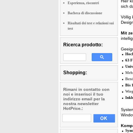
Hier 
Esperienza, riscontri
sich d
Bacheca di discussione
Völlig
Design
Risultati dei test e relazioni sui
test
Mit z
intell
Ricerca prodotto:
Geeign
Hoch
63 F
Univ
Shopping:
Mehr
Benö
Bis 
Rimani in contatto con
Wieg
noi e inserisci il tuo
Inkl
indirizzo email per la
nostra newsletter
HotPrice.:
System
Windo
Kompa
Sym