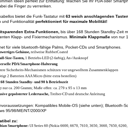
kommen Ideen perfekt zur Entfaltung: Machen Sie Ihr PDA oder Smart
abei die Finger zu verrenken.
 kabellos bietet die Funk-Tastatur mit
63 weich anschlagenden Taste
 und Funktionalität
perfektioniert für maximale Mobilität!
eitsparenden Extra-Funktionen,
bis über 168 Stunden Standby-Zeit m
igenten Klapp- und Fixiermechanismus.
Minimale Klappmaße
von nur 1
et für viele bluetooth-fähige Palms, Pocket-CDs und Smartphones.
wertiges Gehäuse,
teilweise RubberCoated
ull-Size-Tasten,
1 Betriebs-LED (2-farbig), An-/Ausknopf
erselle PDA/Smartphone-Halterung
ere Sicherheits-Mechanismen schützen vor ungewolltem Zusammenklappen
tigt 2 Batterien AAA Micro (bitte extra bestellen)
168 Stunden Standby- und 90 h Betriebszeit
t nur ca. 200 Gramm; Maße offen: ca. 279 x 95 x 13 mm
usive gepolsterter Ledertasche,
Treiber-CD und deutsche Anleitung
voraussetzungen: Kompatibles Mobile-OS (siehe unten); Bluetooth-Schni
ws 95/98/ME/NT/2000/XP
tibel zu:
bian Smartphone:
UI Series 60 (Nokia 6600, 6670, 7610, 3650, 3660, 7650, 6260