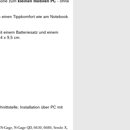
phone zum
kleinen mobilen PC
- ohne
n
einen Tippkomfort wie am Notebook.
it einem Batteriesatz und einem
4 x 9,5 cm.
ttstelle; Installation über PC mit
, N-Gage, N-Gage QD, 6630, 6680, Sendo X,