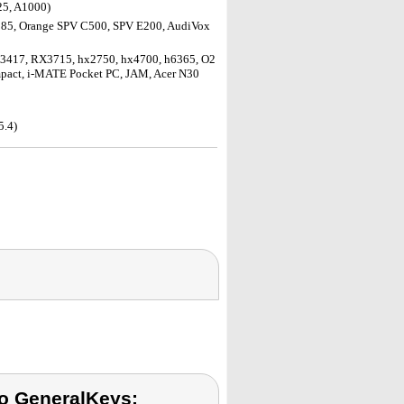
25, A1000)
585, Orange SPV C500, SPV E200, AudiVox
X3417, RX3715, hx2750, hx4700, h6365, O2
act, i-MATE Pocket PC, JAM, Acer N30
5.4)
to GeneralKeys: