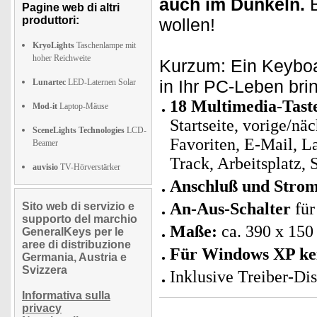
auch im Dunkeln.
B
Pagine web di altri
produttori:
wollen!
KryoLights
Taschenlampe mit
hoher Reichweite
Kurzum: Ein Keybo
in Ihr PC-Leben brin
Lunartec
LED-Laternen Solar
18 Multimedia-Taste
Mod-it
Laptop-Mäuse
Startseite, vorige/nä
SceneLights Technologies
LCD-
Favoriten, E-Mail, La
Beamer
Track, Arbeitsplatz, 
auvisio
TV-Hörverstärker
Anschluß und Strom
An-Aus-Schalter
fü
Sito web di servizio e
supporto del marchio
Maße:
ca. 390 x 15
GeneralKeys per le
aree di distribuzione
Für Windows XP kein
Germania, Austria e
Svizzera
Inklusive Treiber-D
Informativa sulla
privacy