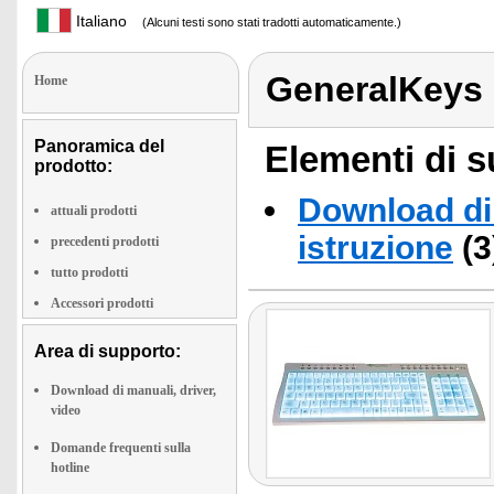
Italiano
(Alcuni testi sono stati tradotti automaticamente.)
GeneralKeys
Home
Panoramica del
Elementi di s
prodotto:
Download di 
attuali prodotti
istruzione
(3
precedenti prodotti
tutto prodotti
Accessori prodotti
Area di supporto:
Download di manuali, driver,
video
Domande frequenti sulla
hotline