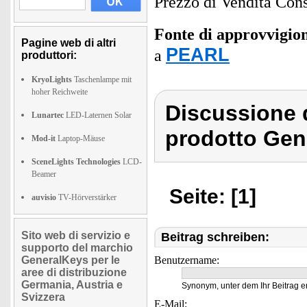
Prezzo di Vendita Cons
Fonte di approvvigi
Pagine web di altri
PEARL
a
produttori:
KryoLights
Taschenlampe mit
hoher Reichweite
Discussione 
Lunartec
LED-Laternen Solar
prodotto Gen
Mod-it
Laptop-Mäuse
SceneLights Technologies
LCD-
Beamer
Seite: [1]
auvisio
TV-Hörverstärker
Sito web di servizio e
Beitrag schreiben:
supporto del marchio
GeneralKeys per le
Benutzername:
aree di distribuzione
Germania, Austria e
Synonym, unter dem Ihr Beitrag e
Svizzera
E-Mail: