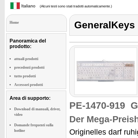
Italiano
(Alcuni testi sono stati tradotti automaticamente.)
GeneralKeys
Home
Panoramica del
prodotto:
attuali prodotti
precedenti prodotti
tutto prodotti
Accessori prodotti
Area di supporto:
PE-1470-919
G
Download di manuali, driver,
video
Der Mega-Preishi
Domande frequenti sulla
Originelles darf ruh
hotline