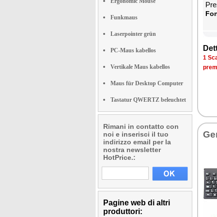
Ergonomic Mouse
Prez
Fon­
Funkmaus
Laserpointer grün
Det­
PC-Maus kabellos
1 Sca­
Vertikale Maus kabellos
pre­m
Maus für Desktop Computer
Tastatur QWERTZ beleuchtet
Rimani in contatto con
Ge­
noi e inserisci il tuo
indirizzo email per la
nostra newsletter
HotPrice.:
Pagine web di altri
produttori: