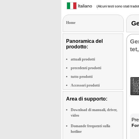
Italiano
(Alcuni testi sono stati trado
Ge
Home
Ge­
Panoramica del
prodotto:
tet
attuali prodotti
precedenti prodotti
tutto prodotti
Accessori prodotti
Area di supporto:
Download di manuali, driver,
video
Prez
Fon­
Domande frequenti sulla
hotline