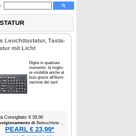
:
ASTATUR
 Leu­cht­ta­sta­tur, Ta­sta­
a­tur mit Li­cht
Di­gi­ta in qual­sia­si
mo­men­to: la mi­glio­
re vi­si­bi­li­tà an­che al
buio gra­zie al­l'il­lu­mi­
na­zio­ne dei ta­sti
ta Con­si­glia­to: € 39,90
­vi­gio­na­men­to di
Be­leu­ch­te­te USB-Ta­sta­tur
PEARL € 23,99*