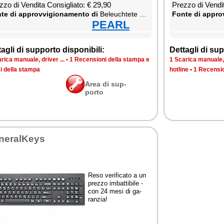
­zo di Ven­di­ta Con­si­glia­to: € 29,90
Prez­zo di Ven­di­
te di ap­prov­vi­gio­na­men­to di
Be­leu­ch­te­te USB-Ta­sta­tur
Fon­te di ap­prov
PEARL
ta­gli di sup­por­to di­spo­ni­bi­li:
Det­ta­gli di sup­
ri­ca ma­nua­le, dri­ver ...
•
1 Re­cen­sio­ni del­la stam­pa e
1 Sca­ri­ca ma­nua­le, 
i del­la stam­pa
ho­tli­ne
•
1 Re­cen­sio
Area di sup­
por­to
ne­ral­Keys
Re­so ve­ri­fi­ca­to a un
prez­zo im­bat­ti­bi­le -
con 24 me­si di ga­
ran­zia!