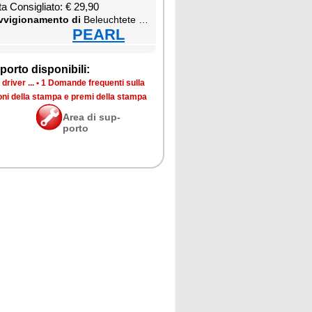
ta Con­si­glia­to: € 29,90
­vi­gio­na­men­to di
Be­leu­ch­te­te USB-Ta­sta­tur
PEARL
por­to di­spo­ni­bi­li:
dri­ver ...
•
1 Do­man­de fre­quen­ti sul­la
­ni del­la stam­pa e pre­mi del­la stam­pa
Area di sup­
por­to