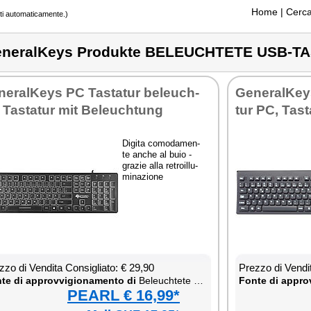
Home
| Cerca
tti automaticamente.)
neralKeys Produkte BELEUCHTETE USB-T
ne­ral­Keys PC Ta­sta­tur be­leu­ch­
Ge­ne­ral­Keys
, Ta­sta­tur mit Be­leu­ch­tung
tur PC, Ta­st
Di­gi­ta co­mo­da­men­
te an­che al buio -
gra­zie al­la re­troil­lu­
mi­na­zio­ne
­zo di Ven­di­ta Con­si­glia­to: € 29,90
Prez­zo di Ven­di­
te di ap­prov­vi­gio­na­men­to di
Be­leu­ch­te­te USB-Ta­sta­tur
Fon­te di ap­prov
PEARL € 16,99*