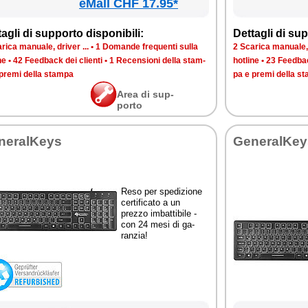
eMall CHF 17.95*
ta­gli di sup­por­to di­spo­ni­bi­li:
Det­ta­gli di sup­
ri­ca ma­nua­le, dri­ver ...
•
1 Do­man­de fre­quen­ti sul­la
2 Sca­ri­ca ma­nua­le, 
­ne
•
42 Feed­back dei clien­ti
•
1 Re­cen­sio­ni del­la stam­
ho­tli­ne
•
23 Feed­bac
pre­mi del­la stam­pa
pa e pre­mi del­la s
Area di sup­
por­to
ne­ral­Keys
Ge­ne­ral­Ke
Re­so per spe­di­zio­ne
cer­ti­fi­ca­to a un
prez­zo im­bat­ti­bi­le -
con 24 me­si di ga­
ran­zia!