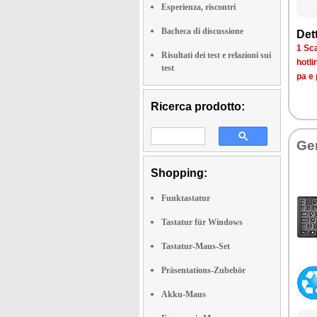
Esperienza, riscontri
Bacheca di discussione
Det­
1 Sca­
Risultati dei test e relazioni sui
ho­tli
test
pa e 
Ricerca prodotto:
Ge­
Shopping:
Funktastatur
Tastatur für Windows
Tastatur-Maus-Set
Präsentations-Zubehör
Akku-Maus