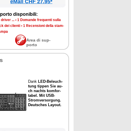
eMall CHF 27.95*
por­to di­spo­ni­bi­li:
dri­ver ...
•
1 Do­man­de fre­quen­ti sul­la
k dei clien­ti
•
1 Re­cen­sio­ni del­la stam­
tam­pa
Area di sup­
por­to
ys
Dank
LED-Be­leu­ch­
tung tip­pen Sie
au­
ch na­ch­ts
kom­for­
ta­bel. Mit
USB-
Strom­ver­sor­gung.
Deu­tsches Lay­out.