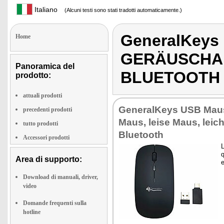
Italiano
(Alcuni testi sono stati tradotti automaticamente.)
GeneralKeys
Home
GERÄUSCHAR
Panoramica del
BLUETOOTH
prodotto:
attuali prodotti
Ge­ne­ral­Keys USB Mau
precedenti prodotti
Maus, lei­se Maus, lei­c
tutto prodotti
Blue­too­th
Accessori prodotti
L
q
Area di supporto:
e
Download di manuali, driver,
video
Domande frequenti sulla
hotline