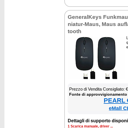
Ge­ne­ral­Keys Funk­mau
nia­tur-Maus, Maus au­fl
too­th
L
q
e
Prez­zo di Ven­di­ta Con­si­glia­to:
Fon­te di ap­prov­vi­gio­na­men­to
PEARL €
eMall C
Det­ta­gli di sup­por­to di­spo­ni­b
1 Sca­ri­ca ma­nua­le, dri­ver ...