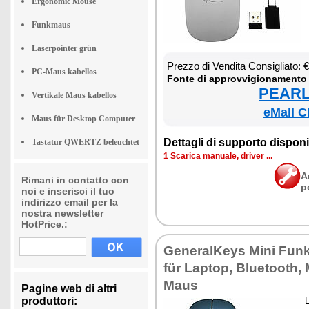
Ergonomic Mouse
Funkmaus
Laserpointer grün
Prez­zo di Ven­di­ta Con­si­glia­to:
PC-Maus kabellos
Fon­te di ap­prov­vi­gio­na­men­to
PEARL 
Vertikale Maus kabellos
eMall C
Maus für Desktop Computer
Det­ta­gli di sup­por­to di­spo­ni­b
Tastatur QWERTZ beleuchtet
1 Sca­ri­ca ma­nua­le, dri­ver ...
A
Rimani in contatto con
p
noi e inserisci il tuo
indirizzo email per la
nostra newsletter
HotPrice.:
Ge­ne­ral­Keys Mi­ni Fu
für Lap­top, Blue­too­th
Maus
Pagine web di altri
produttori:
L