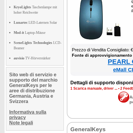
q
e
KryoLights
Taschenlampe mit
i
hoher Reichweite
Lunartec
LED-Laternen Solar
Mod-it
Laptop-Mäuse
SceneLights Technologies
LCD-
Beamer
Prez­zo di Ven­di­ta Con­si­glia­to:
Fon­te di ap­prov­vi­gio­na­men­to
auvisio
TV-Hörverstärker
PEARL €
eMall C
Sito web di servizio e
supporto del marchio
Det­ta­gli di sup­por­to di­spo­ni­b
GeneralKeys per le
1 Sca­ri­ca ma­nua­le, dri­ver ...
•
2 Feed­b
aree di distribuzione
Germania, Austria e
A
Svizzera
p
Informativa sulla
privacy
Note legali
Ge­ne­ral­Keys