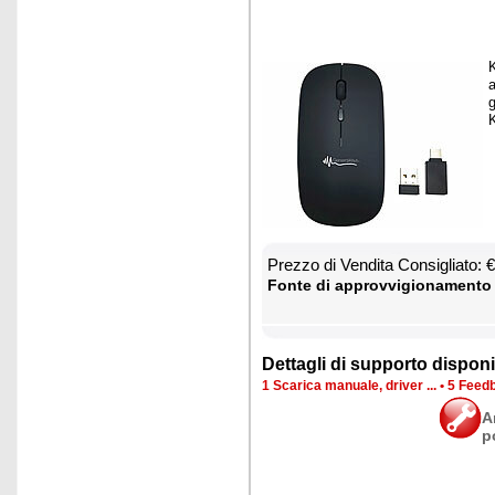
K
a
K
Prez­zo di Ven­di­ta Con­si­glia­to:
Fon­te di ap­prov­vi­gio­na­men­to
Det­ta­gli di sup­por­to di­spo­ni­b
1 Sca­ri­ca ma­nua­le, dri­ver ...
•
5 Feed­b
A
p