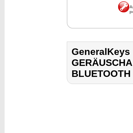
A
p
GeneralKeys
GERÄUSCHAR
BLUETOOTH