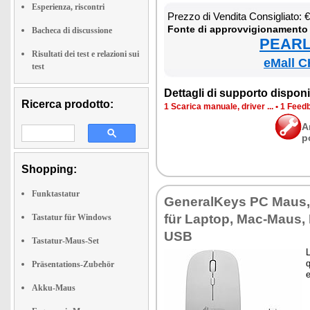
Esperienza, riscontri
Prez­zo di Ven­di­ta Con­si­glia­to:
Fon­te di ap­prov­vi­gio­na­men­to
Bacheca di discussione
PEARL 
Risultati dei test e relazioni sui
eMall C
test
Det­ta­gli di sup­por­to di­spo­ni­b
Ricerca prodotto:
1 Sca­ri­ca ma­nua­le, dri­ver ...
•
1 Feed­b
A
p
Shopping:
Funktastatur
Ge­ne­ral­Keys PC Maus
für Lap­top, Mac-Maus, 
Tastatur für Windows
USB
Tastatur-Maus-Set
L
q
Präsentations-Zubehör
e
Akku-Maus