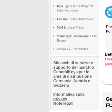
KryoLights
Taschenlampe mit
hoher Reichweite
Lunartec
LED-Laternen Solar
Prez
Mod-it
Laptop-Mäuse
Fon­
SceneLights Technologies
LCD-
Beamer
auvisio
TV-Hörverstärker
Det­
1 Sca­
Sito web di servizio e
pre­m
supporto del marchio
GeneralKeys per le
aree di distribuzione
Germania, Austria e
Svizzera
Informativa sulla
Ge
privacy
Note legali
F