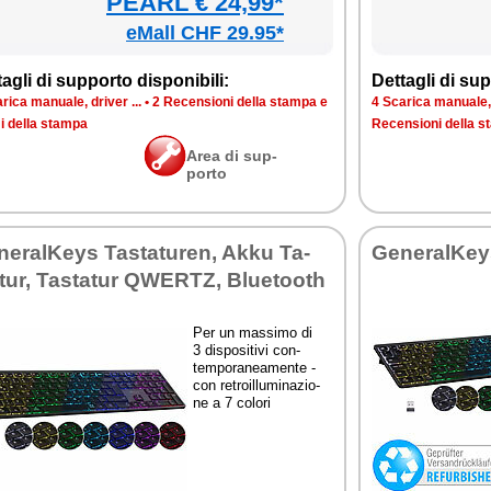
PEARL € 24,99*
eMall CHF 29.95*
ta­gli di sup­por­to di­spo­ni­bi­li:
Det­ta­gli di sup­
ri­ca ma­nua­le, dri­ver ...
•
2 Re­cen­sio­ni del­la stam­pa e
4 Sca­ri­ca ma­nua­le, 
i del­la stam­pa
Re­cen­sio­ni del­la 
Area di sup­
por­to
ne­ral­Keys Ta­sta­tu­ren, Ak­ku Ta­
Ge­ne­ral­Ke
­tur, Ta­sta­tur QWER­TZ, Blue­too­th
Per un mas­si­mo di
3 di­spo­si­ti­vi con­
tem­po­ra­nea­men­te -
con re­troil­lu­mi­na­zio­
ne a 7 co­lo­ri