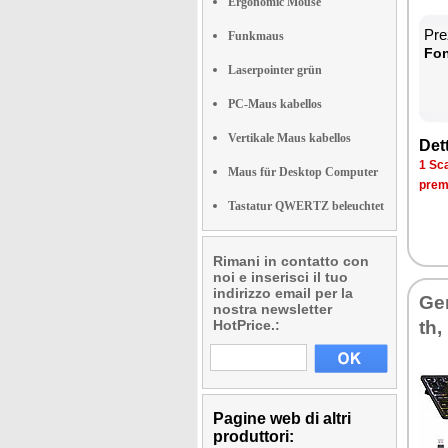
Ergonomic Mouse
Prez
Funkmaus
Fon­
Laserpointer grün
PC-Maus kabellos
Vertikale Maus kabellos
Det­
1 Sca­
Maus für Desktop Computer
pre­m
Tastatur QWERTZ beleuchtet
Rimani in contatto con
noi e inserisci il tuo
indirizzo email per la
Ge­
nostra newsletter
HotPrice.:
th,
Pagine web di altri
produttori: