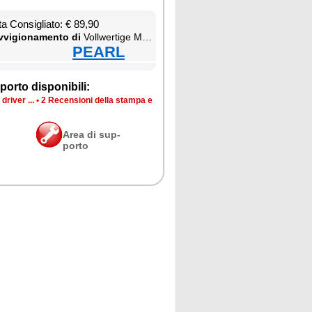
ta Con­si­glia­to: € 89,90
­vi­gio­na­men­to di
Voll­wer­ti­ge Mul­ti-De­vi­ce-Ak­ku-Funk­ta­sta­tur mit Blue­too­th und USB-Don­gle
PEARL
por­to di­spo­ni­bi­li:
dri­ver ...
•
2 Re­cen­sio­ni del­la stam­pa e
Area di sup­
por­to