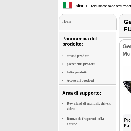
Italiano
(Alcuni testi sono stati trado
Ge
Home
F
Panoramica del
prodotto:
Ge­
Mul
attuali prodotti
precedenti prodotti
tutto prodotti
Accessori prodotti
Area di supporto:
Download di manuali, driver,
video
Domande frequenti sulla
Prez
hotline
Fon­