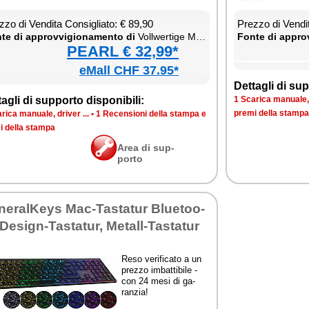
­zo di Ven­di­ta Con­si­glia­to: € 89,90
Prez­zo di Ven­di­
te di ap­prov­vi­gio­na­men­to di
Voll­wer­ti­ge Mul­ti-De­vi­ce-Ak­ku-Funk­ta­sta­tur mit Blue­too­th und USB-Don­gle
Fon­te di ap­prov
PEARL € 32,99*
eMall CHF 37.95*
Det­ta­gli di sup­
ta­gli di sup­por­to di­spo­ni­bi­li:
1 Sca­ri­ca ma­nua­le, 
pre­mi del­la stam­pa
ri­ca ma­nua­le, dri­ver ...
•
1 Re­cen­sio­ni del­la stam­pa e
i del­la stam­pa
Area di sup­
por­to
ne­ral­Keys Mac-Ta­sta­tur Blue­too­
 De­si­gn-Ta­sta­tur, Me­tall-Ta­sta­tur
Re­so ve­ri­fi­ca­to a un
prez­zo im­bat­ti­bi­le -
con 24 me­si di ga­
ran­zia!