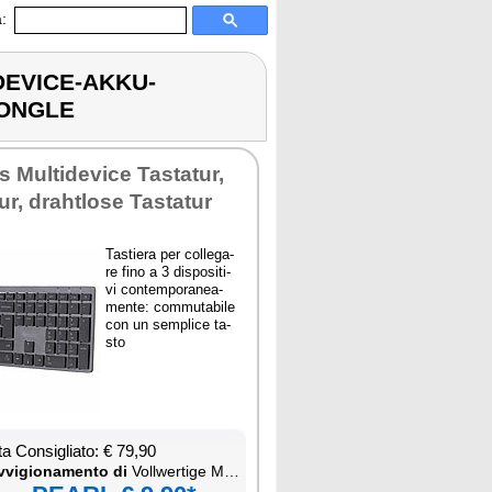
:
DEVICE-AKKU-
DONGLE
 Mul­ti­de­vi­ce Ta­sta­tur,
r, dra­h­tlo­se Ta­sta­tur
Ta­stie­ra per col­le­ga­
re fi­no a 3 di­spo­si­ti­
vi con­tem­po­ra­nea­
men­te: com­mu­ta­bi­le
con un sem­pli­ce ta­
sto
ta Con­si­glia­to: € 79,90
­vi­gio­na­men­to di
Voll­wer­ti­ge Mul­ti-De­vi­ce-Ak­ku-Funk­ta­sta­tur mit Blue­too­th und USB-Don­gle