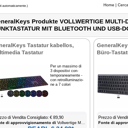
Home
| Cerca
tti automaticamente.)
neralKeys Produkte VOLLWERTIGE MULTI-
UNKTASTATUR MIT BLUETOOTH UND USB-
ne­ral­Keys Ta­sta­tur ka­bel­los,
Ge­ne­ral­Keys
­ti­me­dia Ta­sta­tur
Büro-Ta­sta­tu
Per un mas­si­mo di
3 di­spo­si­ti­vi con­
tem­po­ra­nea­men­te -
con re­troil­lu­mi­na­zio­
ne a 7 co­lo­ri
­zo di Ven­di­ta Con­si­glia­to: € 89,90
Prez­zo di Ven­di­
te di ap­prov­vi­gio­na­men­to di
Voll­wer­ti­ge Mul­ti-De­vi­ce-Ak­ku-Funk­ta­sta­tur mit Blue­too­th und USB-Don­gle
Fon­te di ap­prov