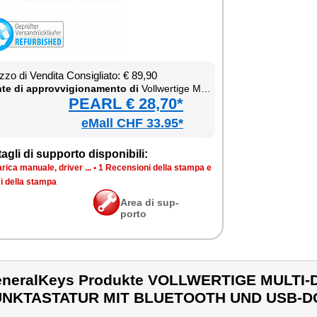
­zo di Ven­di­ta Con­si­glia­to: € 89,90
te di ap­prov­vi­gio­na­men­to di
Voll­wer­ti­ge Mul­ti-De­vi­ce-Ak­ku-Funk­ta­sta­tur mit Blue­too­th und USB-Don­gle
PEARL € 28,70*
eMall CHF 33.95*
ta­gli di sup­por­to di­spo­ni­bi­li:
ri­ca ma­nua­le, dri­ver ...
•
1 Re­cen­sio­ni del­la stam­pa e
i del­la stam­pa
Area di sup­
por­to
neralKeys Produkte VOLLWERTIGE MULTI-
UNKTASTATUR MIT BLUETOOTH UND USB-