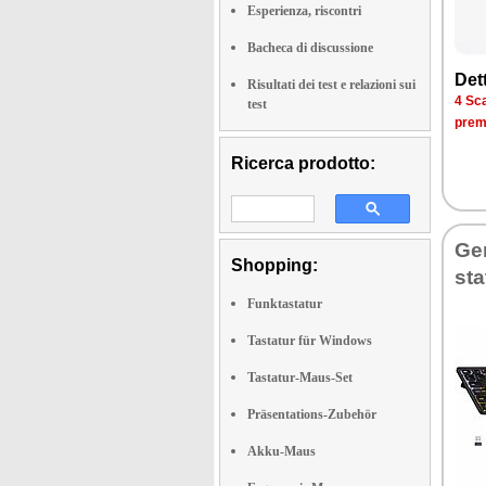
Esperienza, riscontri
Bacheca di discussione
Det­
Risultati dei test e relazioni sui
4 Sca­
test
pre­m
Ricerca prodotto:
Ge­
Shopping:
sta
Funktastatur
Tastatur für Windows
Tastatur-Maus-Set
Präsentations-Zubehör
Akku-Maus