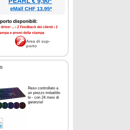
PEARL € 9,90*
eMall CHF 13.95*
por­to di­spo­ni­bi­li:
dri­ver ...
•
2 Feed­back dei clien­ti
•
2
stam­pa e pre­mi del­la stam­pa
Area di sup­
por­to
ys
Re­so con­trol­la­to a
un prez­zo im­bat­ti­bi­
le - con 24 me­si di
ga­ran­zia!