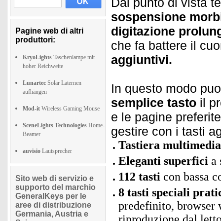
Dal punto di vista t
sospensione morb
digitazione prolun
Pagine web di altri
produttori:
che fa battere il cu
aggiuntivi.
KryoLights
Taschenlampe mit
hoher Reichweite
Lunartec
Solar Laternen
In questo modo pu
aufhängen
semplice tasto
il p
Mod-it
Wireless Gaming Mouse
e le pagine preferite
SceneLights Technologies
Home-
gestire con i tasti ag
Beamer
Tastiera multimedia
auvisio
Lautsprecher
Eleganti superfici
a 
112 tasti
con bassa c
Sito web di servizio e
supporto del marchio
8 tasti speciali prati
GeneralKeys per le
predefinito, browser w
aree di distribuzione
Germania, Austria e
riproduzione dal lett