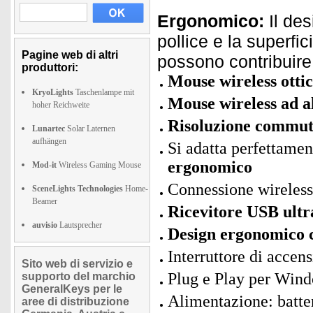
Ergonomico:
Il de
pollice e la superfi
Pagine web di altri
possono contribuire 
produttori:
Mouse wireless ottico
KryoLights
Taschenlampe mit
Mouse wireless ad al
hoher Reichweite
Risoluzione commut
Lunartec
Solar Laternen
aufhängen
Si adatta perfettame
ergonomico
Mod-it
Wireless Gaming Mouse
Connessione wireless 
SceneLights Technologies
Home-
Beamer
Ricevitore USB ult
auvisio
Lautsprecher
Design ergonomico c
Interruttore di acce
Sito web di servizio e
Plug e Play per Win
supporto del marchio
GeneralKeys per le
Alimentazione: batte
aree di distribuzione