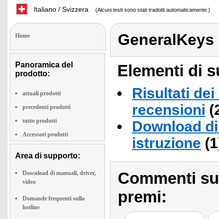
Italiano / Svizzera
(Alcuni testi sono stati tradotti automaticamente.)
GeneralKeys
Home
Panoramica del
Elementi di s
prodotto:
Risultati dei
attuali prodotti
recensioni
(
precedenti prodotti
tutto prodotti
Download di 
Accessori prodotti
istruzione
(1
Area di supporto:
Commenti sull
Download di manuali, driver,
video
premi:
Domande frequenti sulla
hotline