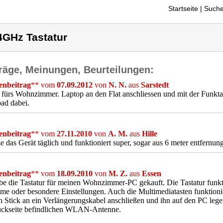
Startseite
| Suche
4GHz Tastatur
räge, Meinungen, Beurteilungen:
nbeitrag
** vom
07.09.2012
von
N. N.
aus
Sarstedt
fürs Wohnzimmer. Laptop an den Flat anschliessen und mit der Funktas
ad dabei.
nbeitrag
** vom
27.11.2010
von
A. M.
aus
Hille
e das Gerät täglich und funktioniert super, sogar aus 6 meter entfernun
nbeitrag
** vom
18.09.2010
von
M. Z.
aus
Essen
be die Tastatur für meinen Wohnzimmer-PC gekauft. Die Tastatur funk
me oder besondere Einstellungen. Auch die Multimediatasten funktioni
n Stick an ein Verlängerungskabel anschließen und ihn auf den PC lege
ückseite befindlichen WLAN-Antenne.