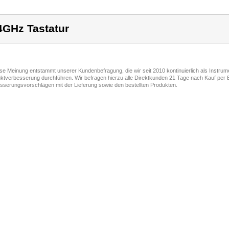
4GHz Tastatur
ese Meinung entstammt unserer Kundenbefragung, die wir seit 2010 kontinuierlich als Instru
ktverbesserung durchführen. Wir befragen hierzu alle Direktkunden 21 Tage nach Kauf per E
sserungsvorschlägen mit der Lieferung sowie den bestellten Produkten.