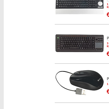
1
K
P
3
K
P
1