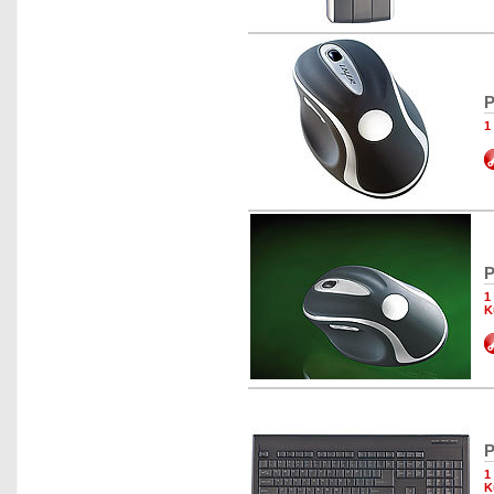
P
1
P
1
K
P
1
K