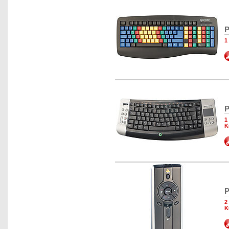
P
1
P
1
K
P
2
K