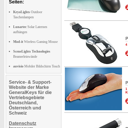
Seiten:
KryoLights
Outdoor
Taschenlampen
Lunartec
Solar Laternen
aufhängen
P
Mod-it
Wireless Gaming Mouse
4
SceneLights Technologies
Beamerleinwände
auvisio
Mobiler Bildschirm Touch
Service- & Support-
P
Website der Marke
1
GeneralKeys für die
K
Vertriebsgebiete
Deutschland,
Österreich und
Schweiz
Datenschutz