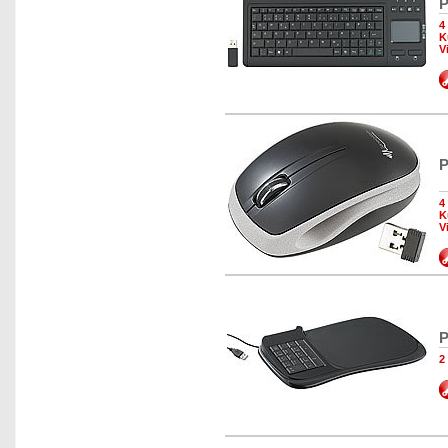
P
4
K
V
P
4
K
V
P
2