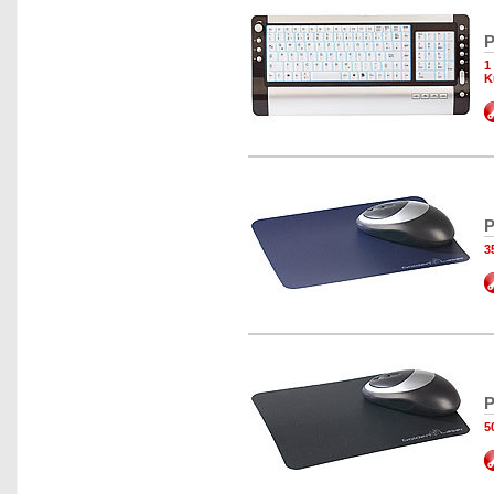
P
1
K
P
3
P
5