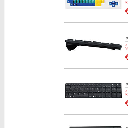
K
P
2
V
P
2
K