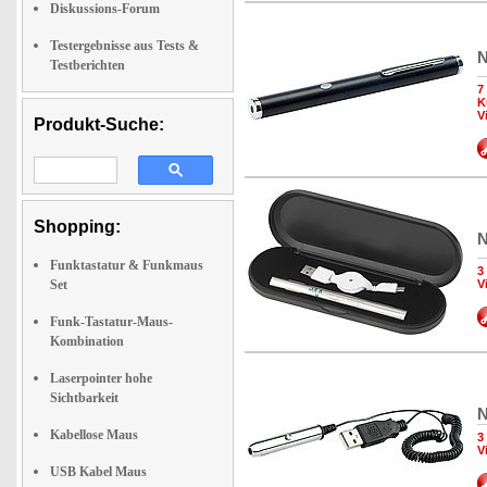
Diskussions-Forum
Testergebnisse aus Tests &
N
Testberichten
7
K
V
Produkt-Suche:
Shopping:
N
Funktastatur & Funkmaus
3
Set
V
Funk-Tastatur-Maus-
Kombination
Laserpointer hohe
Sichtbarkeit
N
Kabellose Maus
3
V
USB Kabel Maus