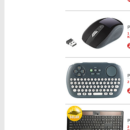
P
1
K
P
2
P
2