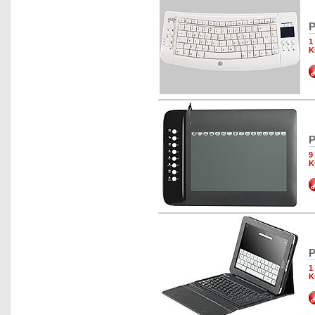
P
1
K
P
9
K
P
1
K