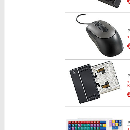
P
1
P
2
K
P
1