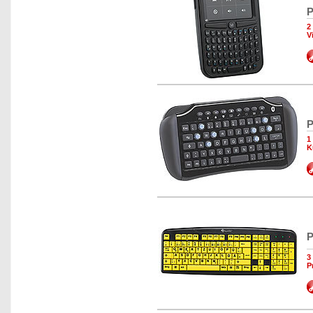
P
2
V
P
1
K
P
3
P