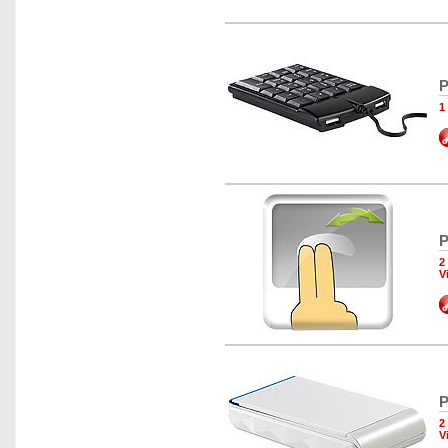
P
1
P
2
V
P
2
V