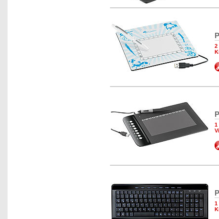
P
2
K
P
1
V
P
1
K