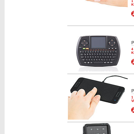
1
K
P
4
K
P
1
V