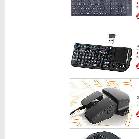
3
K
P
3
K
P
1