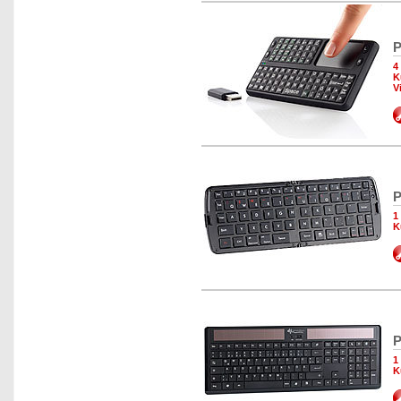
P
4
K
V
P
1
K
P
1
K