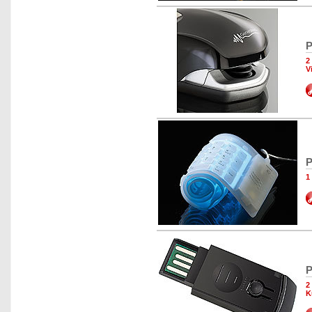
P
2
V
P
1
P
2
K