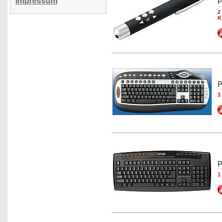
Impressum
P
2
K
P
3
P
1