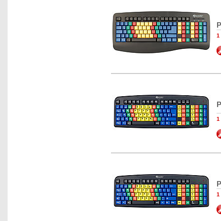
P
1
P
1
P
1