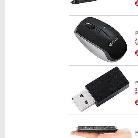
P
2
V
P
2
K
P