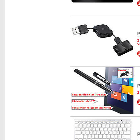
P
2
V
P
2
P