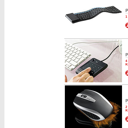
P
1
P
4
K
P
2
K