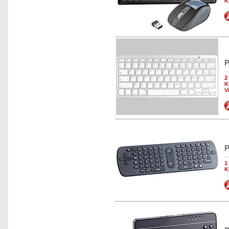
K
P
2
K
V
P
1
K