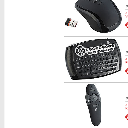
P
2
V
P
3
P
P
2
K