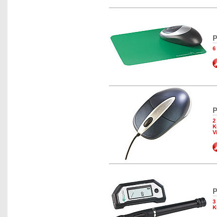
P
6
P
2
K
V
P
3
K