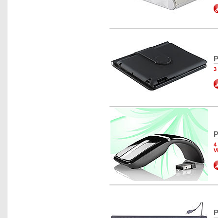
P
3
P
4
V
P