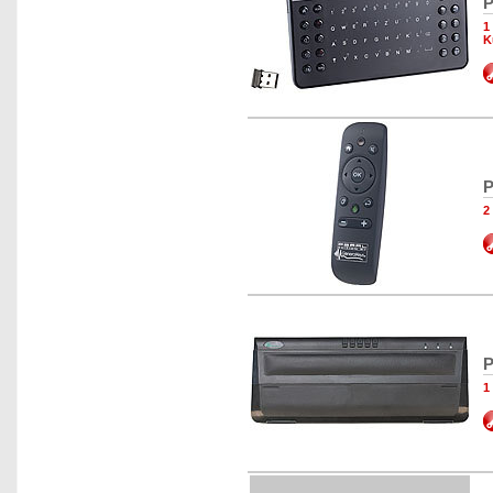
P
1
K
P
2
P
1