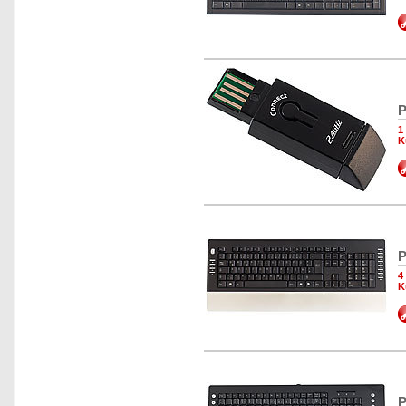
P
1
K
P
4
K
P