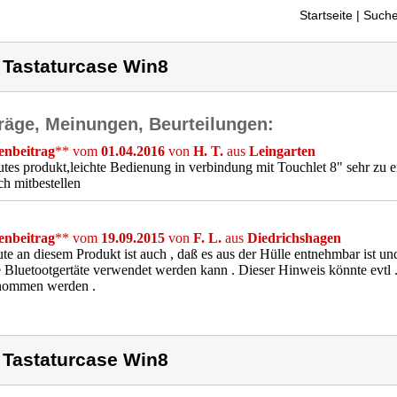
Startseite
| Suche
 Tastaturcase Win8
räge, Meinungen, Beurteilungen:
nbeitrag
** vom
01.04.2016
von
H. T.
aus
Leingarten
utes produkt,leichte Bedienung in verbindung mit Touchlet 8" sehr zu 
ch mitbestellen
nbeitrag
** vom
19.09.2015
von
F. L.
aus
Diedrichshagen
te an diesem Produkt ist auch , daß es aus der Hülle entnehmbar ist und
 Bluetootgertäte verwendet werden kann . Dieser Hinweis könnte evtl .
nommen werden .
 Tastaturcase Win8