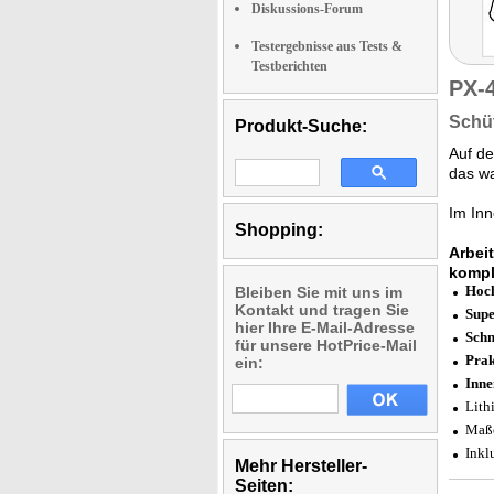
Diskussions-Forum
Testergebnisse aus Tests &
Testberichten
PX-
Schü
Produkt-Suche:
Auf de
das wa
Im Inn
Shopping:
Arbei
kompl
Hoch
Bleiben Sie mit uns im
Kontakt und tragen Sie
Supe
hier Ihre E-Mail-Adresse
Schn
für unsere HotPrice-Mail
Prak
ein:
Inne
Lith
Maße
Inkl
Mehr Hersteller-
Seiten: