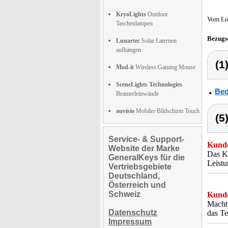
KryoLights
Outdoor
Vom Li
Taschenlampen
Bezugs
Lunartec
Solar Laternen
aufhängen
(1
Mod-it
Wireless Gaming Mouse
SceneLights Technologies
Bed
Beamerleinwände
auvisio
Mobiler Bildschirm Touch
(5
Service- & Support-
Kunde
Website der Marke
Das Ke
GeneralKeys für die
Leistu
Vertriebsgebiete
Deutschland,
Österreich und
Schweiz
Kunde
Macht 
Datenschutz
das Te
Impressum