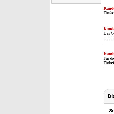
Kunde
Einfac
Kunde
Das Ge
und kl
Kunde
Für di
Einhei
Di
Se