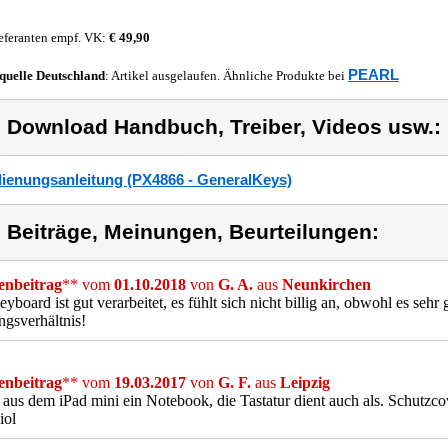
eferanten empf. VK:
€ 49,90
PEARL
quelle
Deutschland
: Artikel ausgelaufen. Ähnliche Produkte bei
) Download Handbuch, Treiber, Videos usw.:
ienungsanleitung (PX4866 - GeneralKeys)
) Beiträge, Meinungen, Beurteilungen:
nbeitrag
** vom
01.10.2018
von
G. A.
aus
Neunkirchen
yboard ist gut verarbeitet, es fühlt sich nicht billig an, obwohl es sehr g
ngsverhältnis!
nbeitrag
** vom
19.03.2017
von
G. F.
aus
Leipzig
aus dem iPad mini ein Notebook, die Tastatur dient auch als. Schutzcove
iol