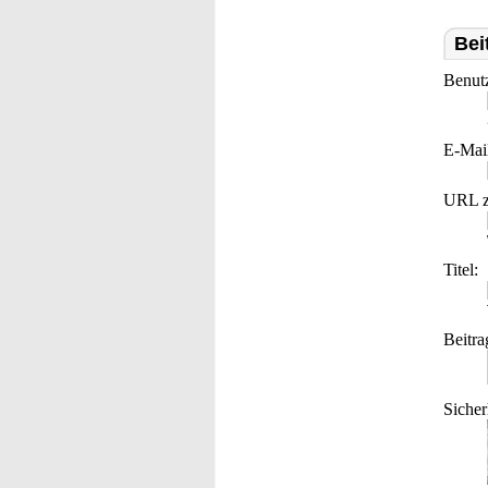
Bei
Benut
E-Mai
URL z
Titel:
Beitra
Sicher