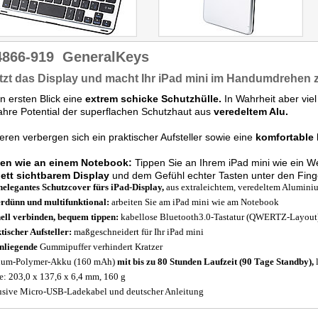
4866-919
GeneralKeys
tzt das Display und macht Ihr iPad mini im Handumdrehen
n ersten Blick eine
extrem schicke Schutzhülle.
In Wahrheit aber vie
hre Potential der superflachen Schutzhaut aus
veredeltem Alu.
eren verbergen sich ein praktischer Aufsteller sowie eine
komfortable 
ten wie an einem Notebook:
Tippen Sie an Ihrem iPad mini wie ein Wel
ett sichtbarem Display
und dem Gefühl echter Tasten unter den Fing
elegantes Schutzcover fürs iPad-Display,
aus extraleichtem, veredeltem Alumini
rdünn und multifunktional:
arbeiten Sie am iPad mini wie am Notebook
ell verbinden, bequem tippen:
kabellose Bluetooth3.0-Tastatur (QWERTZ-Layout
tischer Aufsteller:
maßgeschneidert für Ihr iPad mini
nliegende
Gummipuffer verhindert Kratzer
ium-Polymer-Akku (160 mAh)
mit bis zu 80 Stunden Laufzeit (90 Tage Standby),
l
: 203,0 x 137,6 x 6,4 mm, 160 g
usive Micro-USB-Ladekabel und deutscher Anleitung