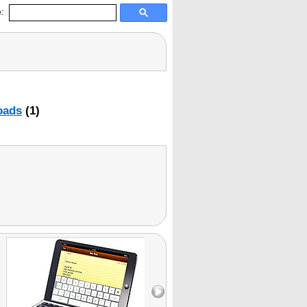
:
oads
(1)