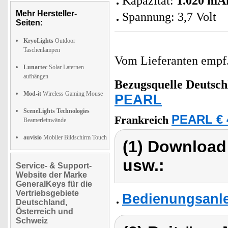
Kapazität:
1.020 mA
Mehr Hersteller-
Spannung: 3,7 Volt
Seiten:
KryoLights
Outdoor
Taschenlampen
Vom Lieferanten emp
Lunartec
Solar Laternen
aufhängen
Bezugsquelle
Deutsch
Mod-it
Wireless Gaming Mouse
PEARL
SceneLights Technologies
PEARL € 
Frankreich
Beamerleinwände
auvisio
Mobiler Bildschirm Touch
(1) Download
usw.:
Service- & Support-
Website der Marke
GeneralKeys für die
Vertriebsgebiete
Bedienungsanle
Deutschland,
Österreich und
Schweiz