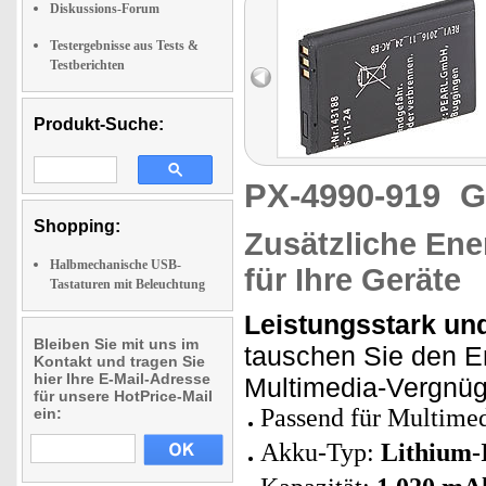
Diskussions-Forum
Testergebnisse aus Tests &
Testberichten
Produkt-Suche:
PX-4990-919
G
Shopping:
Zusätzliche Ener
Halbmechanische USB-
für Ihre Geräte
Tastaturen mit Beleuchtung
Leistungsstark un
Bleiben Sie mit uns im
tauschen Sie den E
Kontakt und tragen Sie
hier Ihre E-Mail-Adresse
Multimedia-Vergnüg
für unsere HotPrice-Mail
Passend für Multime
ein:
Akku-Typ:
Lithium-