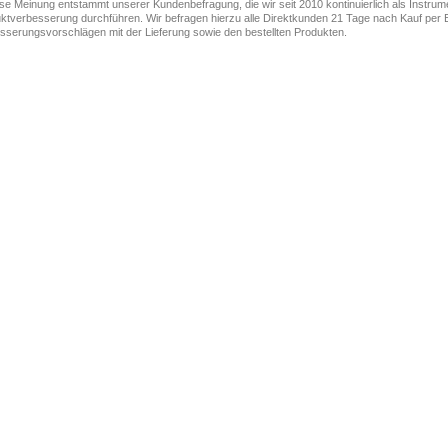
ese Meinung entstammt unserer Kundenbefragung, die wir seit 2010 kontinuierlich als Instru
ktverbesserung durchführen. Wir befragen hierzu alle Direktkunden 21 Tage nach Kauf per E
sserungsvorschlägen mit der Lieferung sowie den bestellten Produkten.