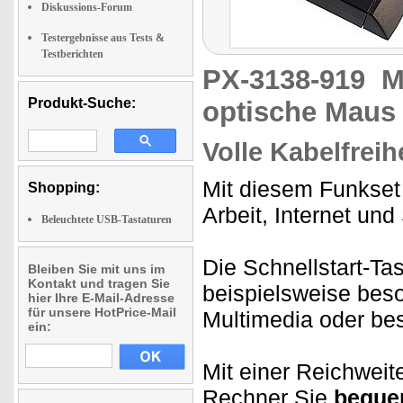
Diskussions-Forum
Testergebnisse aus Tests &
Testberichten
PX-3138-919
M
Produkt-Suche:
optische Maus
Volle Kabelfreih
Mit diesem Funkset
Shopping:
Arbeit, Internet und
Beleuchtete USB-Tastaturen
Die Schnellstart-Ta
Bleiben Sie mit uns im
Kontakt und tragen Sie
beispielsweise bes
hier Ihre E-Mail-Adresse
für unsere HotPrice-Mail
Multimedia oder b
ein:
Mit einer Reichweit
Rechner Sie
beque