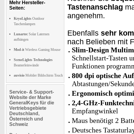
Mehr Hersteller-
Tastenanschlag
ma
Seiten:
angenehm.
KryoLights
Outdoor
Taschenlampen
Ebenfalls
sehr kom
Lunartec
Solar Laternen
aufhängen
nach Belieben mit 
Slim-Design Multim
Mod-it
Wireless Gaming Mouse
Schnellstart-Tasten 
SceneLights Technologies
Funktionen program
Beamerleinwände
800 dpi optische Au
auvisio
Mobiler Bildschirm Touch
Abtastungen/Sekund
Service- & Support-
Ergonomisch optimi
Website der Marke
2,4-GHz-Funktechn
GeneralKeys für die
Vertriebsgebiete
Empfangwinkel
Deutschland,
Österreich und
Maus benötigt 2 Batt
Schweiz
Deutsches Tastaturla