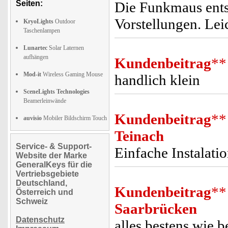
Seiten:
Die Funkmaus ents
Vorstellungen. Lei
KryoLights
Outdoor
Taschenlampen
Lunartec
Solar Laternen
aufhängen
Kundenbeitrag
**
Mod-it
Wireless Gaming Mouse
handlich klein
SceneLights Technologies
Beamerleinwände
Kundenbeitrag
**
auvisio
Mobiler Bildschirm Touch
Teinach
Service- & Support-
Einfache Instalati
Website der Marke
GeneralKeys für die
Vertriebsgebiete
Deutschland,
Kundenbeitrag
**
Österreich und
Schweiz
Saarbrücken
Datenschutz
alles bestens wie 