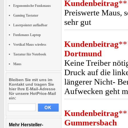
Kundenbeitrag
**
Ergonomische Funkmaus
Preiswerte Maus, sc
Gaming Tastatur
sehr gut
Laserpointer aufladbar
Funkmaus Laptop
Kundenbeitrag
**
Vertikal Maus wireless
Dortmund
Tastatur für Notebook
Keine Treiber nöti
Maus
Druck auf die link
längerer Nicht- Be
Bleiben Sie mit uns im
Kontakt und tragen Sie
hier Ihre E-Mail-Adresse
Aufwecken geht mi
für unsere HotPrice-Mail
ein:
Kundenbeitrag
**
Gummersbach
Mehr Hersteller-