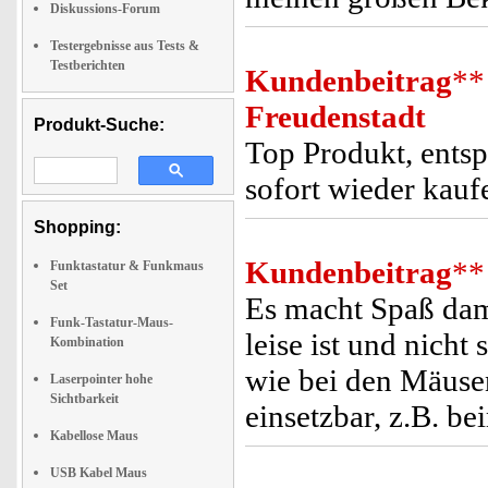
Diskussions-Forum
Testergebnisse aus Tests &
Testberichten
Kundenbeitrag
**
Freudenstadt
Produkt-Suche:
Top Produkt, entsp
sofort wieder kauf
Shopping:
Kundenbeitrag
**
Funktastatur & Funkmaus
Set
Es macht Spaß dami
Funk-Tastatur-Maus-
leise ist und nicht
Kombination
wie bei den Mäusen
Laserpointer hohe
Sichtbarkeit
einsetzbar, z.B. b
Kabellose Maus
USB Kabel Maus