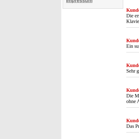
Impressum
Kunde
Die er
Klavie
Kunde
Ein su
Kunde
Sehr g
Kunde
Die Ma
ohne A
Kunde
Das Pr