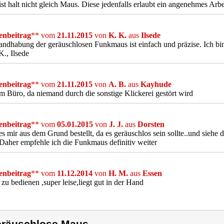
st halt nicht gleich Maus. Diese jedenfalls erlaubt ein angenehmes Arbe
nbeitrag
** vom
21.11.2015
von
K. K.
aus
Ilsede
ndhabung der geräuschlosen Funkmaus ist einfach und präzise. Ich bin 
K., Ilsede
nbeitrag
** vom
21.11.2015
von
A. B.
aus
Kayhude
im Büro, da niemand durch die sonstige Klickerei gestört wird
nbeitrag
** vom
05.01.2015
von
J. J.
aus
Dorsten
s mir aus dem Grund bestellt, da es geräuschlos sein sollte..und siehe d
Daher empfehle ich die Funkmaus definitiv weiter
nbeitrag
** vom
11.12.2014
von
H. M.
aus
Essen
 zu bedienen ,super leise,liegt gut in der Hand