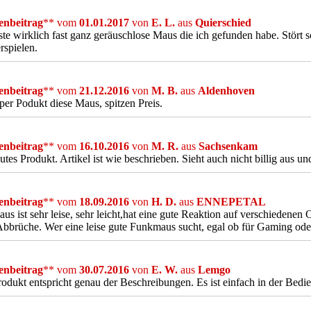
nbeitrag
** vom
01.01.2017
von
E. L.
aus
Quierschied
ste wirklich fast ganz geräuschlose Maus die ich gefunden habe. Stört 
rspielen.
nbeitrag
** vom
21.12.2016
von
M. B.
aus
Aldenhoven
per Podukt diese Maus, spitzen Preis.
nbeitrag
** vom
16.10.2016
von
M. R.
aus
Sachsenkam
utes Produkt. Artikel ist wie beschrieben. Sieht auch nicht billig aus un
nbeitrag
** vom
18.09.2016
von
H. D.
aus
ENNEPETAL
us ist sehr leise, sehr leicht,hat eine gute Reaktion auf verschiedene
bbrüche. Wer eine leise gute Funkmaus sucht, egal ob für Gaming oder 
nbeitrag
** vom
30.07.2016
von
E. W.
aus
Lemgo
odukt entspricht genau der Beschreibungen. Es ist einfach in der Bedie