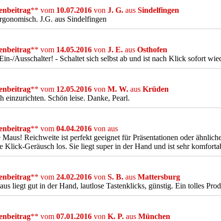
nbeitrag
** vom
10.07.2016
von
J. G.
aus
Sindelfingen
rgonomisch. J.G. aus Sindelfingen
nbeitrag
** vom
14.05.2016
von
J. E.
aus
Osthofen
in-/Ausschalter! - Schaltet sich selbst ab und ist nach Klick sofort wie
nbeitrag
** vom
12.05.2016
von
M. W.
aus
Krüden
h einzurichten. Schön leise. Danke, Pearl.
nbeitrag
** vom
04.04.2016
von
aus
 Maus! Reichweite ist perfekt geeignet für Präsentationen oder ähnlic
e Klick-Geräusch los. Sie liegt super in der Hand und ist sehr komforta
nbeitrag
** vom
24.02.2016
von
S. B.
aus
Mattersburg
us liegt gut in der Hand, lautlose Tastenklicks, günstig. Ein tolles Prod
nbeitrag
** vom
07.01.2016
von
K. P.
aus
München