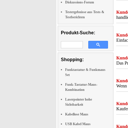
Diskussions-Forum
Kunde
Testergebnisse aus Tests &
handl
Testberichten
Produkt-Suche:
Kunde
Einfac
Kunde
Shopping:
Das Pr
Funktastatur & Funkmaus
Set
Kunde
Funk-Tastatur-Maus-
Wenn m
Kombination
Laserpointer hohe
Kunde
Sichtbarkeit
Kaufen
Kabellose Maus
USB Kabel Maus
Kunde