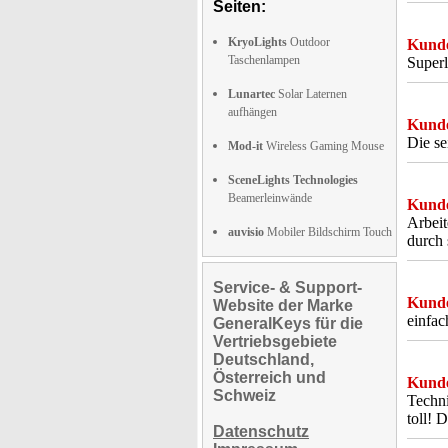
Seiten:
KryoLights
Outdoor
Kunde
Taschenlampen
Superl
Lunartec
Solar Laternen
aufhängen
Kunde
Die s
Mod-it
Wireless Gaming Mouse
SceneLights Technologies
Beamerleinwände
Kunde
Arbeit
auvisio
Mobiler Bildschirm Touch
durch 
Service- & Support-
Kunde
Website der Marke
einfac
GeneralKeys für die
Vertriebsgebiete
Deutschland,
Österreich und
Kunde
Schweiz
Techni
toll! 
Datenschutz