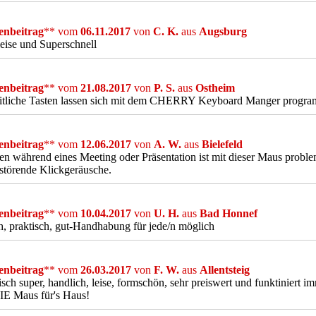
nbeitrag
** vom
06.11.2017
von
C. K.
aus
Augsburg
eise und Superschnell
nbeitrag
** vom
21.08.2017
von
P. S.
aus
Ostheim
eitliche Tasten lassen sich mit dem CHERRY Keyboard Manger progra
nbeitrag
** vom
12.06.2017
von
A. W.
aus
Bielefeld
en während eines Meeting oder Präsentation ist mit dieser Maus proble
störende Klickgeräusche.
nbeitrag
** vom
10.04.2017
von
U. H.
aus
Bad Honnef
h, praktisch, gut-Handhabung für jede/n möglich
nbeitrag
** vom
26.03.2017
von
F. W.
aus
Allentsteig
sch super, handlich, leise, formschön, sehr preiswert und funktiniert im
DIE Maus für's Haus!