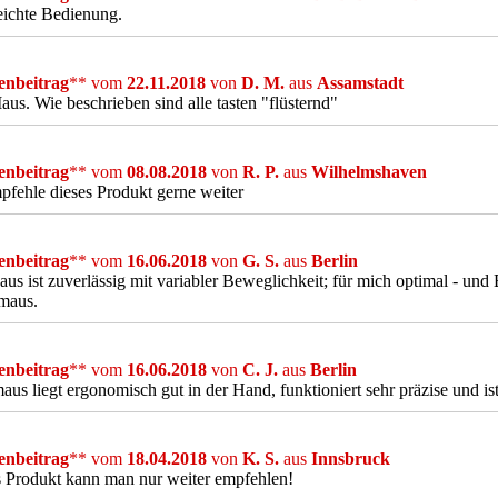
eichte Bedienung.
nbeitrag
** vom
22.11.2018
von
D. M.
aus
Assamstadt
us. Wie beschrieben sind alle tasten "flüsternd"
nbeitrag
** vom
08.08.2018
von
R. P.
aus
Wilhelmshaven
pfehle dieses Produkt gerne weiter
nbeitrag
** vom
16.06.2018
von
G. S.
aus
Berlin
us ist zuverlässig mit variabler Beweglichkeit; für mich optimal - und
maus.
nbeitrag
** vom
16.06.2018
von
C. J.
aus
Berlin
us liegt ergonomisch gut in der Hand, funktioniert sehr präzise und ist 
nbeitrag
** vom
18.04.2018
von
K. S.
aus
Innsbruck
 Produkt kann man nur weiter empfehlen!