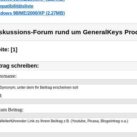
patibilitätsliste
dows 98/ME/2000/XP (2,27MB)
skussions-Forum rund um GeneralKeys Pro
ite: [1]
trag schreiben:
zername:
Synonym, unter dem Ihr Beitrag erscheinen soll
l:
um Beitrag:
Weiterführender Link zu Ihrem Beitrag z.B. (Youtube, Picasa, Blogeintrag o.a.)