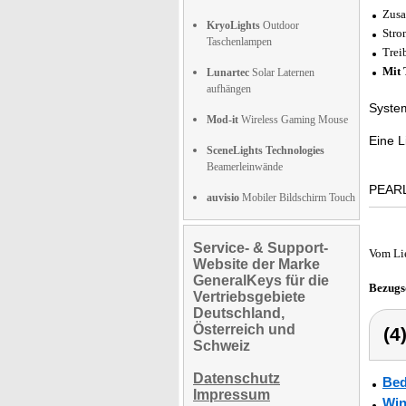
Zus
KryoLights
Outdoor
Stro
Taschenlampen
Trei
Mit 
Lunartec
Solar Laternen
aufhängen
Syste
Mod-it
Wireless Gaming Mouse
Eine L
SceneLights Technologies
Beamerleinwände
PEARL 
auvisio
Mobiler Bildschirm Touch
Service- & Support-
Vom Li
Website der Marke
GeneralKeys für die
Bezugs
Vertriebsgebiete
Deutschland,
Österreich und
(4
Schweiz
Datenschutz
Bed
Impressum
Win