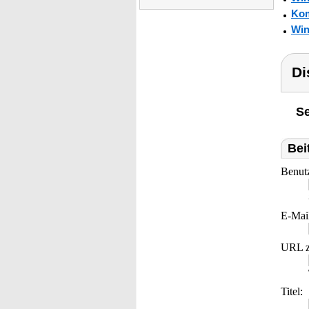
Kom
Win
Di
Se
Bei
Benut
E-Mai
URL z
Titel: