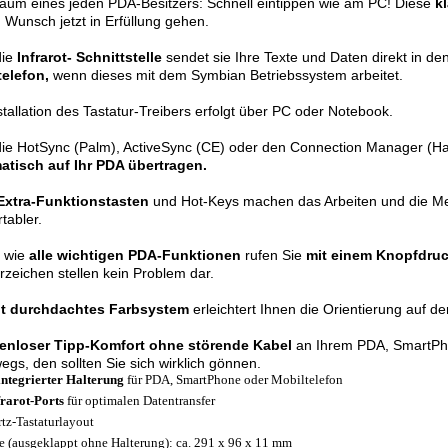
aum eines jeden PDA-Besitzers: Schnell eintippen wie am PC! Diese
k
 Wunsch jetzt in Erfüllung gehen.
die
Infrarot- Schnittstelle
sendet sie Ihre Texte und Daten direkt in d
telefon,
wenn dieses mit dem Symbian Betriebssystem arbeitet.
stallation des Tastatur-Treibers erfolgt über PC oder Notebook.
ie HotSync (Palm), ActiveSync (CE) oder den Connection Manager (Ha
atisch auf Ihr PDA übertragen.
 Extra-Funktionstasten
und Hot-Keys machen das Arbeiten und die Me
tabler.
t wie
alle wichtigen PDA-Funktionen
rufen Sie
mit einem Knopfdru
zeichen stellen kein Problem dar.
t durchdachtes Farbsystem
erleichtert Ihnen die Orientierung auf der
enloser Tipp-Komfort ohne störende Kabel
an Ihrem PDA, SmartPh
egs, den sollten Sie sich wirklich gönnen.
integrierter Halterung
für PDA, SmartPhone oder Mobiltelefon
frarot-Ports
für optimalen Datentransfer
tz-Tastaturlayout
 (ausgeklappt ohne Halterung): ca. 291 x 96 x 11 mm