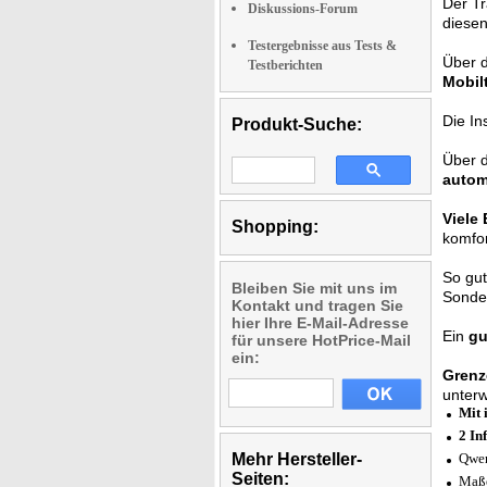
Der Tr
Diskussions-Forum
diesen
Testergebnisse aus Tests &
Über 
Testberichten
Mobil
Die In
Produkt-Suche:
Über d
autom
Viele
Shopping:
komfor
So gu
Bleiben Sie mit uns im
Sonder
Kontakt und tragen Sie
hier Ihre E-Mail-Adresse
Ein
gu
für unsere HotPrice-Mail
ein:
Grenz
unterw
Mit 
2 In
Mehr Hersteller-
Qwer
Seiten:
Maße