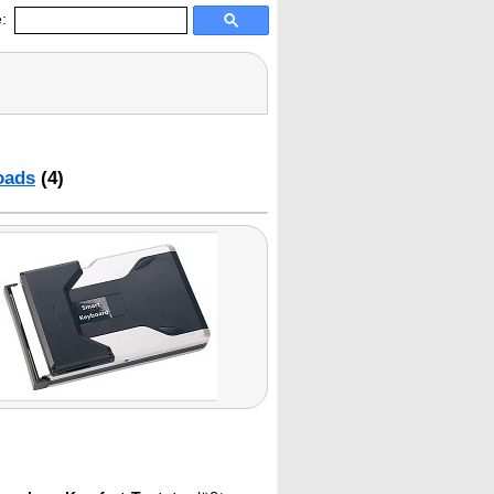
:
oads
(4)