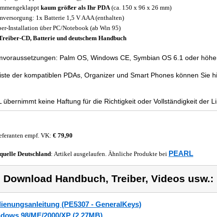
ammengeklappt
kaum größer als Ihr PDA
(ca. 150 x 96 x 26 mm)
mversorgung: 1x Batterie 1,5 V AAA (enthalten)
ber-Installation über PC/Notebook (ab Win 95)
Treiber-CD, Batterie und deutschem Handbuch
mvoraussetzungen: Palm OS, Windows CE, Symbian OS 6.1 oder höher
iste der kompatiblen PDAs, Organizer und Smart Phones können Sie hi
übernimmt keine Haftung für die Richtigkeit oder Vollständigkeit der Li
eferanten empf. VK:
€ 79,90
PEARL
quelle
Deutschland
: Artikel ausgelaufen. Ähnliche Produkte bei
) Download Handbuch, Treiber, Videos usw.:
ienungsanleitung (PE5307 - GeneralKeys)
dows 98/ME/2000/XP (2,27MB)