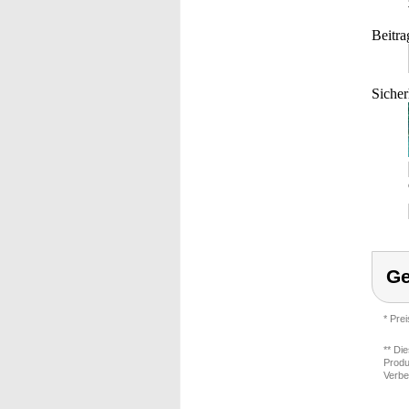
Beitra
Sicher
Ge
* Pre
** Di
Produ
Verbe