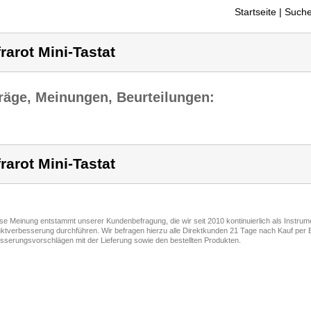
Startseite
| Suche
frarot Mini-Tastat
räge, Meinungen, Beurteilungen:
frarot Mini-Tastat
ese Meinung entstammt unserer Kundenbefragung, die wir seit 2010 kontinuierlich als Instru
ktverbesserung durchführen. Wir befragen hierzu alle Direktkunden 21 Tage nach Kauf per E
sserungsvorschlägen mit der Lieferung sowie den bestellten Produkten.