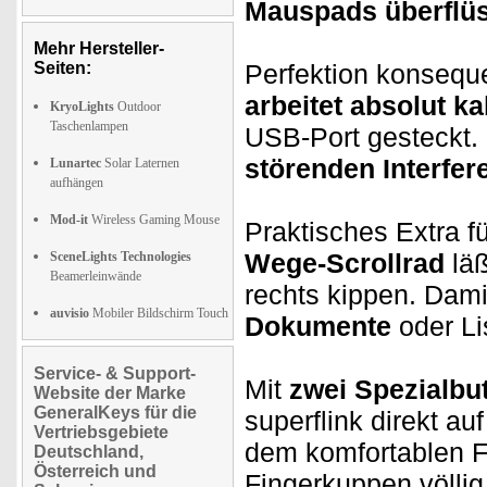
Mauspads überflüs
Mehr Hersteller-
Seiten:
Perfektion konsequ
arbeitet absolut ka
KryoLights
Outdoor
Taschenlampen
USB-Port gesteckt.
störenden Interfer
Lunartec
Solar Laternen
aufhängen
Mod-it
Wireless Gaming Mouse
Praktisches Extra f
Wege-Scrollrad
lä
SceneLights Technologies
Beamerleinwände
rechts kippen. Dami
auvisio
Mobiler Bildschirm Touch
Dokumente
oder Li
Service- & Support-
Mit
zwei Spezialbu
Website der Marke
GeneralKeys für die
superflink direkt au
Vertriebsgebiete
dem komfortablen Fl
Deutschland,
Österreich und
Fingerkuppen völlig