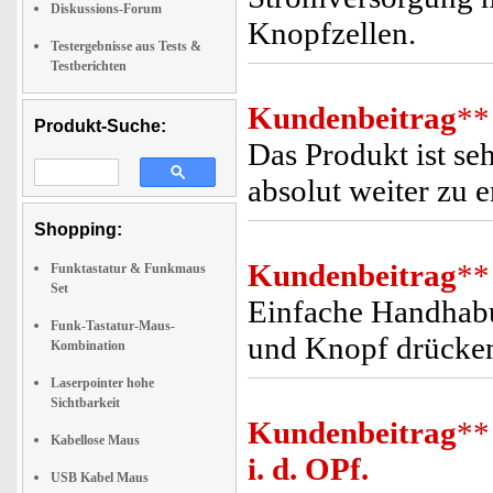
Diskussions-Forum
Knopfzellen.
Testergebnisse aus Tests &
Testberichten
Kundenbeitrag
**
Produkt-Suche:
Das Produkt ist seh
absolut weiter zu 
Shopping:
Kundenbeitrag
**
Funktastatur & Funkmaus
Set
Einfache Handhabun
Funk-Tastatur-Maus-
und Knopf drücke
Kombination
Laserpointer hohe
Sichtbarkeit
Kundenbeitrag
**
Kabellose Maus
i. d. OPf.
USB Kabel Maus