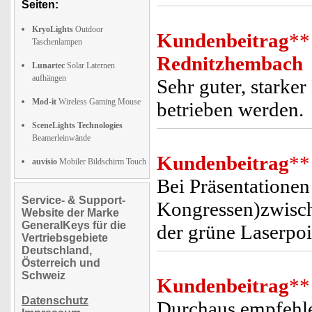
Seiten:
KryoLights
Outdoor
Kundenbeitrag
**
Taschenlampen
Rednitzhembach
Lunartec
Solar Laternen
aufhängen
Sehr guter, stark
Mod-it
Wireless Gaming Mouse
betrieben werden.
SceneLights Technologies
Beamerleinwände
Kundenbeitrag
**
auvisio
Mobiler Bildschirm Touch
Bei Präsentationen
Service- & Support-
Kongressen)zwische
Website der Marke
GeneralKeys für die
der grüne Laserpoi
Vertriebsgebiete
Deutschland,
Österreich und
Schweiz
Kundenbeitrag
**
Datenschutz
Durchaus empfehlen