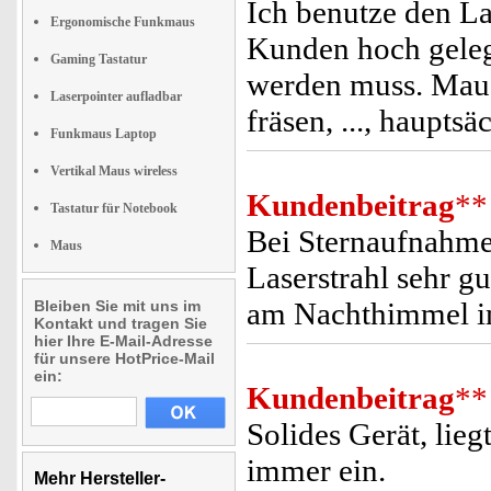
Ich benutze den L
Ergonomische Funkmaus
Kunden hoch gelege
Gaming Tastatur
werden muss. Mauer
Laserpointer aufladbar
fräsen, ..., haupts
Funkmaus Laptop
Vertikal Maus wireless
Kundenbeitrag
**
Tastatur für Notebook
Bei Sternaufnahme
Maus
Laserstrahl sehr 
am Nachthimmel i
Bleiben Sie mit uns im
Kontakt und tragen Sie
hier Ihre E-Mail-Adresse
für unsere HotPrice-Mail
ein:
Kundenbeitrag
**
Solides Gerät, lieg
immer ein.
Mehr Hersteller-