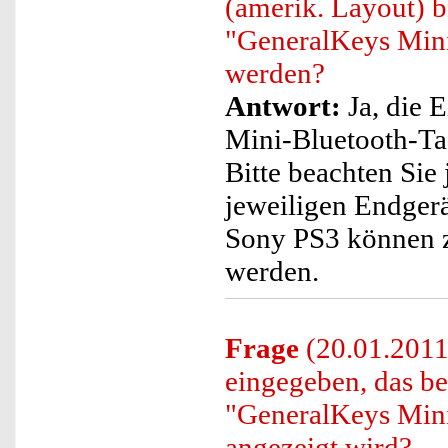
(amerik. Layout) 
"GeneralKeys Mini-
werden?
Antwort:
Ja, die 
Mini-Bluetooth-Tas
Bitte beachten Sie
jeweiligen Endgerä
Sony PS3 können z
werden.
Frage
(20.01.2011
eingegeben, das be
"GeneralKeys Mini
angezeigt wird?