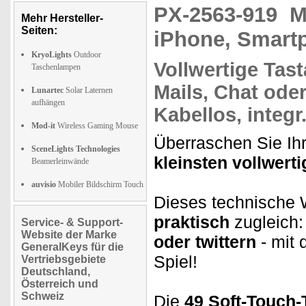
PX-2563-919
M
Mehr Hersteller-
Seiten:
iPhone, Smartp
KryoLights
Outdoor
Vollwertige Tast
Taschenlampen
Mails,
Chat
oder 
Lunartec
Solar Laternen
aufhängen
Kabellos, integr
Mod-it
Wireless Gaming Mouse
Überraschen Sie Ihr
SceneLights Technologies
kleinsten vollwert
Beamerleinwände
auvisio
Mobiler Bildschirm Touch
Dieses technische 
praktisch
zugleich
Service- & Support-
Website der Marke
oder twittern
- mit 
GeneralKeys für die
Spiel!
Vertriebsgebiete
Deutschland,
Österreich und
Schweiz
Die
49 Soft-Touch-