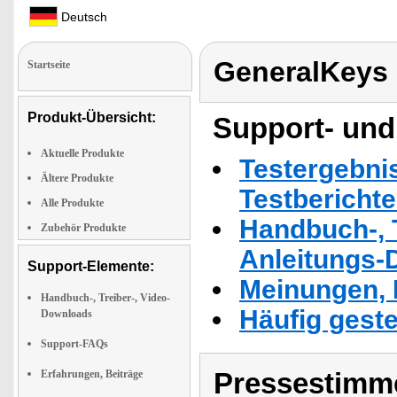
Deutsch
GeneralKeys
Startseite
Produkt-Übersicht:
Support- und
Aktuelle Produkte
Testergebni
Ältere Produkte
Testbericht
Alle Produkte
Handbuch-, T
Zubehör Produkte
Anleitungs-
Support-Elemente:
Meinungen, 
Handbuch-, Treiber-, Video-
Häufig geste
Downloads
Support-FAQs
Pressestimme
Erfahrungen, Beiträge