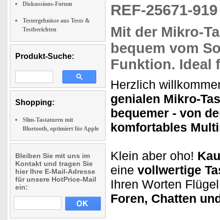
Diskussions-Forum
REF-25671-91
Testergebnisse aus Tests &
Mit der Mikro-T
Testberichten
bequem vom So
Produkt-Suche:
Funktion.
Ideal 
Herzlich willkommen
genialen Mikro-Tas
Shopping:
bequemer - von de
Slim-Tastaturen mit
komfortables Multi
Bluetooth, optimiert für Apple
Klein aber oho!
Kaum
Bleiben Sie mit uns im
Kontakt und tragen Sie
eine
vollwertige T
hier Ihre E-Mail-Adresse
für unsere HotPrice-Mail
Ihren Worten Flüge
ein:
Foren, Chatten un