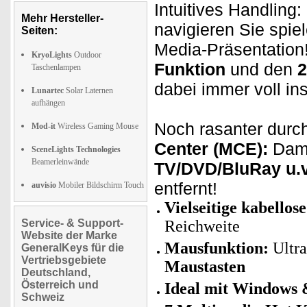
Intuitives Handling:
Mehr Hersteller-
navigieren Sie spiel
Seiten:
Media-Präsentatio
KryoLights
Outdoor
Funktion
und den
2
Taschenlampen
dabei immer voll in
Lunartec
Solar Laternen
aufhängen
Noch rasanter durc
Mod-it
Wireless Gaming Mouse
Center (MCE):
Dam
SceneLights Technologies
Beamerleinwände
TV/DVD/BluRay u.v
entfernt!
auvisio
Mobiler Bildschirm Touch
Vielseitige kabello
Service- & Support-
Reichweite
Website der Marke
Mausfunktion:
Ultr
GeneralKeys für die
Vertriebsgebiete
Maustasten
Deutschland,
Österreich und
Ideal mit Window
Schweiz