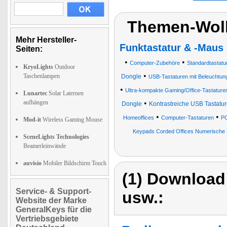
Themen-Wolk
Mehr Hersteller-
Funktastatur & -Maus
Seiten:
•
•
Computer-Zubehöre
Standardtastatur
KryoLights
Outdoor
•
Taschenlampen
Dongle
USB-Tastaturen mit Beleuchtun
•
Ultra-kompakte Gaming/Office-Tastature
Lunartec
Solar Laternen
aufhängen
•
Dongle
Kontrastreiche USB Tastatu
•
•
Homeoffices
Computer-Tastaturen
PC
Mod-it
Wireless Gaming Mouse
Keypads Corded Offices Numerische 
SceneLights Technologies
Beamerleinwände
auvisio
Mobiler Bildschirm Touch
(1) Download
Service- & Support-
usw.:
Website der Marke
GeneralKeys für die
Vertriebsgebiete