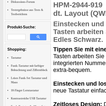
Diskussions-Forum
HPM-2944-91
Testergebnisse aus Tests &
dt. Layout (Q
Testberichten
Einstecken und 
Produkt-Suche:
Tasten
arbeiten 
Edles Schwarz
.
Tippen Sie mit ein
Shopping:
Tasten arbeiten Sie
Tastatur
integrierten Numm
Funk-Tastatur mit farbiger
extra-bequem.
Beleuchtung und Ziffernblock
Leises Funk-Set Tastatur und
Einstecken und lo
Maus
neue Tastatur einfa
10-Finger Lerntastatur
Kontrastreiche USB Tastatur
Zeitloses Design:
D