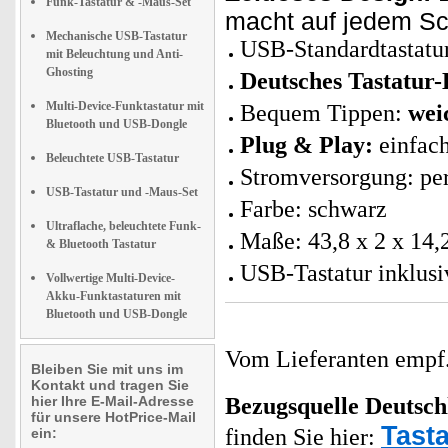
Funk-Tastatur & -Maus-Set
macht auf jedem Sch
Mechanische USB-Tastatur
USB-Standardtastatur
mit Beleuchtung und Anti-
Ghosting
Deutsches Tastatur
Multi-Device-Funktastatur mit
Bequem Tippen:
wei
Bluetooth und USB-Dongle
Plug & Play:
einfach
Beleuchtete USB-Tastatur
Stromversorgung: p
USB-Tastatur und -Maus-Set
Farbe: schwarz
Ultraflache, beleuchtete Funk-
Maße: 43,8 x 2 x 14,
& Bluetooth Tastatur
USB-Tastatur inklusi
Vollwertige Multi-Device-
Akku-Funktastaturen mit
Bluetooth und USB-Dongle
Vom Lieferanten emp
Bleiben Sie mit uns im
Kontakt und tragen Sie
hier Ihre E-Mail-Adresse
Bezugsquelle
Deutsch
für unsere HotPrice-Mail
Tast
finden Sie hier:
ein: