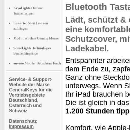
Bluetooth Tast
KryoLights
Outdoor
Taschenlampen
Lädt, schützt
& 
Lunartec
Solar Laternen
eine
komfortabl
aufhängen
Schutzcover, m
Mod-it
Wireless Gaming Mouse
Ladekabel.
SceneLights Technologies
Beamerleinwände
Entspannter arbeite
auvisio
Mobiler Bildschirm Touch
dem Ende zu, zapfe
Ganz ohne Steckdose
Service- & Support-
unterwegs. Wenn Sie
Website der Marke
GeneralKeys für die
Ihr iPad brauchen b
Vertriebsgebiete
Deutschland,
Die ist gleich in da
Österreich und
1.200 Stunden tipp
Schweiz
Datenschutz
Komfort, wie Apple
Impressum