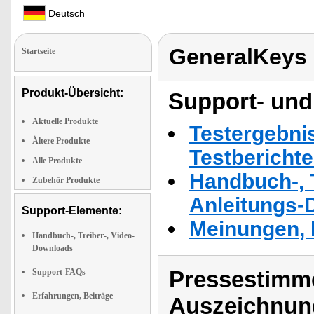
Deutsch
GeneralKeys
Startseite
Produkt-Übersicht:
Support- und
Aktuelle Produkte
Testergebni
Ältere Produkte
Testbericht
Alle Produkte
Handbuch-, T
Zubehör Produkte
Anleitungs-
Support-Elemente:
Meinungen, 
Handbuch-, Treiber-, Video-
Downloads
Pressestimme
Support-FAQs
Erfahrungen, Beiträge
Auszeichnun