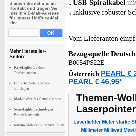
USB-Spiralkabel
mit
Bleiben Sie mit uns im
Kontakt und tragen Sie
Inklusive robuster Sc
hier Ihre E-Mail-Adresse
für unsere HotPrice-Mail
ein:
Vom Lieferanten emp
Mehr Hersteller-
Bezugsquelle
Deutsch
Seiten:
B0054PS22E
KryoLights
Outdoor
PEARL € 3
Österreich
Taschenlampen
PEARL € 46,95*
Lunartec
Solar Laternen
aufhängen
Themen-Wolk
Mod-it
Wireless Gaming Mouse
Laserpointer
SceneLights Technologies
Beamerleinwände
Laserlichter Meter starke 
auvisio
Mobiler Bildschirm Touch
Millimeter Milliwatt Meet