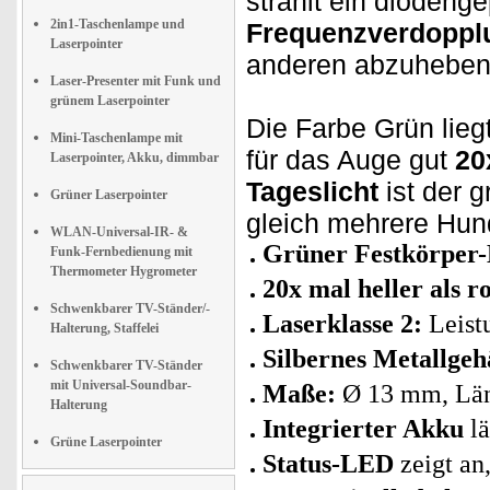
strahlt ein diodeng
2in1-Taschenlampe und
Frequenzverdoppl
Laserpointer
anderen abzuheben
Laser-Presenter mit Funk und
grünem Laserpointer
Die Farbe Grün lieg
Mini-Taschenlampe mit
für das Auge gut
20
Laserpointer, Akku, dimmbar
Tageslicht
ist der 
Grüner Laserpointer
gleich mehrere Hund
WLAN-Universal-IR- &
Grüner Festkörper-
Funk-Fernbedienung mit
Thermometer Hygrometer
20x mal heller als r
Schwenkbarer TV-Ständer/-
Laserklasse 2:
Leist
Halterung, Staffelei
Silbernes Metallge
Schwenkbarer TV-Ständer
mit Universal-Soundbar-
Maße:
Ø 13 mm, Lä
Halterung
Integrierter Akku
l
Grüne Laserpointer
Status-LED
zeigt an