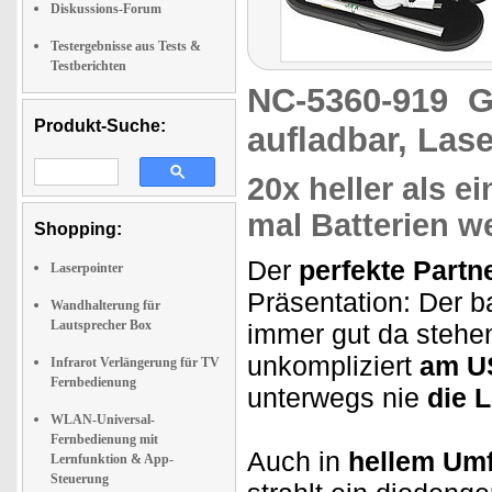
Diskussions-Forum
Testergebnisse aus Tests &
Testberichten
NC-5360-919
G
Produkt-Suche:
aufladbar, Las
20x heller als e
mal Batterien w
Shopping:
Der
perfekte Partn
Laserpointer
Präsentation:
Der ba
Wandhalterung für
Lautsprecher Box
immer gut da stehe
unkompliziert
am U
Infrarot Verlängerung für TV
Fernbedienung
unterwegs nie
die L
WLAN-Universal-
Fernbedienung mit
Auch in
hellem Umf
Lernfunktion & App-
Steuerung