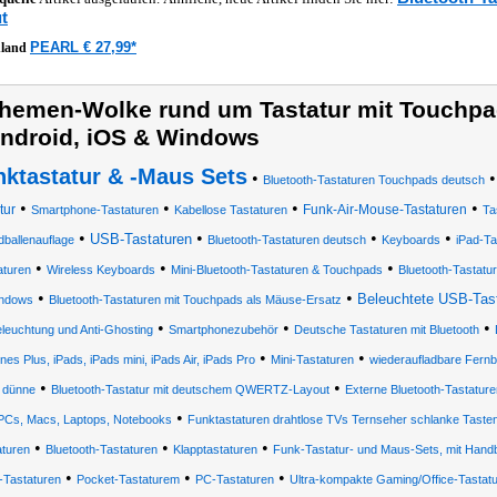
t
PEARL € 27,99*
hland
hemen-Wolke rund um Tastatur mit Touchpad
ndroid, iOS & Windows
nktastatur & -Maus Sets
•
Bluetooth-Tastaturen Touchpads deutsch
•
•
•
•
tur
Funk-Air-Mouse-Tastaturen
Smartphone-Tastaturen
Kabellose Tastaturen
Ta
•
•
•
•
USB-Tastaturen
ballenauflage
Bluetooth-Tastaturen deutsch
Keyboards
iPad-Ta
•
•
•
aturen
Wireless Keyboards
Mini-Bluetooth-Tastaturen & Touchpads
Bluetooth-Tastatur
•
•
Beleuchtete USB-Tas
ndows
Bluetooth-Tastaturen mit Touchpads als Mäuse-Ersatz
•
•
•
leuchtung und Anti-Ghosting
Smartphonezubehör
Deutsche Tastaturen mit Bluetooth
•
•
nes Plus, iPads, iPads mini, iPads Air, iPads Pro
Mini-Tastaturen
wiederaufladbare Fernb
•
•
 dünne
Bluetooth-Tastatur mit deutschem QWERTZ-Layout
Externe Bluetooth-Tastatur
•
PCs, Macs, Laptops, Notebooks
Funktastaturen drahtlose TVs Ternseher schlanke Tasten
•
•
•
aturen
Bluetooth-Tastaturen
Klapptastaturen
Funk-Tastatur- und Maus-Sets, mit Hand
•
•
•
-Tastaturen
Pocket-Tastaturem
PC-Tastaturen
Ultra-kompakte Gaming/Office-Tastatu