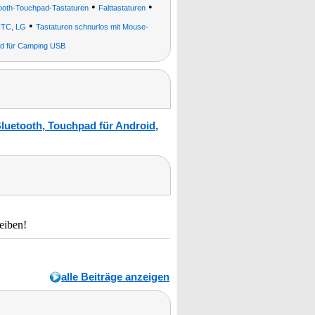
•
•
ooth-Touchpad-Tastaturen
Falttastaturen
•
 HTC, LG
Tastaturen schnurlos mit Mouse-
ad für Camping USB
luetooth, Touchpad für Android,
eiben!
alle Beiträge anzeigen