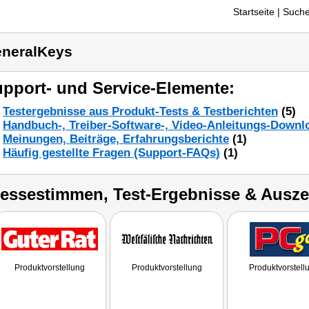
Startseite
| Suche
neralKeys
pport- und Service-Elemente:
Testergebnisse aus Produkt-Tests & Testberichten
(5)
Handbuch-, Treiber-Software-, Video-Anleitungs-Downl
Meinungen, Beiträge, Erfahrungsberichte
(1)
Häufig gestellte Fragen (Support-FAQs)
(1)
ressestimmen, Test-Ergebnisse & Ausz
Produktvorstellung
Produktvorstellung
Produktvorstell