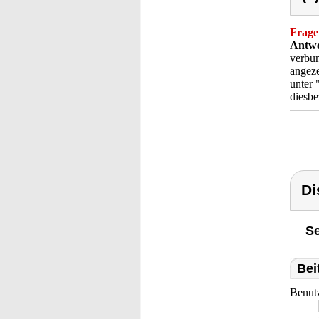
Frage
Antwo
verbun
angeze
unter 
diesbe
Di
Se
Bei
Benut