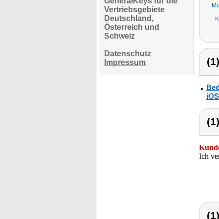
GeneralKeys für die
Mu
Vertriebsgebiete
Deutschland,
K
Österreich und
Schweiz
Datenschutz
(1
Impressum
Bed
iOS
(1
Kunde
Ich v
(1