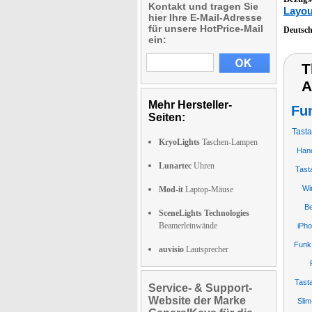
Kontakt und tragen Sie
Layou
hier Ihre E-Mail-Adresse
für unsere HotPrice-Mail
Deutsc
ein:
T
A
Mehr Hersteller-
Fu
Seiten:
Tasta
KryoLights
Taschen-Lampen
Hand
Lunartec
Uhren
Tast
Wi
Mod-it
Laptop-Mäuse
Be
SceneLights Technologies
Beamerleinwände
iPho
Funk
auvisio
Lautsprecher
Tast
Service- & Support-
Website der Marke
Slim