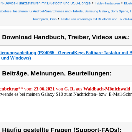
•
•
lti-Device-Funktastaturen mit Bluetooth und USB-Dongle
Tablet-Tastaturen
Bluet
abellose Tastaturen für Android-Smartphones und -Tablets, Samsung Galaxy, Sony Xperia,
•
Touchpads, klein
Tastaturen unterwegs mit Bluetooth und Touch-P
) Download Handbuch, Treiber, Videos usw.:
ienungsanleitung (PX4065 - GeneralKeys Faltbare Tastatur mit B
 und Windows)
) Beiträge, Meinungen, Beurteilungen:
nbeitrag
** vom
23.06.2021
von
G. R.
aus
Waldbach-Mönichwald
erwende es bei meinen Galaxy S10 zum Nachrichten- bzw. E-Mail-Schr
) Häufig gestellte Fragen (Support-FAQs):