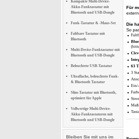
Kompakte Multi-Device-
Akku-Funktastatur mit
Für m
Bluetooth und USB-Dongle
extern
Funk-Tastatur & -Maus-Set
Die h
So pas
Faltbare Tastatur mit
Falt
Bluetooth
Blue
(bitt
Multi-Device-Funktastatur mit
Clev
Bluetooth und USB-Dongle
Inte
Beleuchtete USB-Tastatur
63 T
3 St
Ultraflache, beleuchtete Funk-
Ansc
& Bluetooth Tastatur
Ein/
Farb
Slim-Tastatur mit Bluetooth,
optimiert für Apple
Stro
Maße
Vollwertige Multi-Device-
Tast
Akku-Funktastaturen mit
Bluetooth und USB-Dongle
Bleiben Sie mit uns im
Bezugs