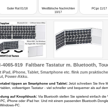
Guter Rat 01/18
Westfälische Nachrichten
PCgo 11/17
10/17
-4065-919
Faltbare Tastatur m. Bluetooth, Tou
t
iPad, iPhone,
Tablet, Smartphone etc. flink zum praktisc
ut,
Power-Akku
.
rtabel tippen an Smartphone und Tablet:
Jetzt schreiben Sie Ihre 
tablen, vollwertigen Tastatur - viel schneller und bequemer als auf dem
ndung auf Knopfdruck:
Via Bluetooth stellen Sie spielend einfach di
-PC, iPhone oder iPad her. Und mit einem passenden Bluetooth-Dongle 
 Windows-PC.