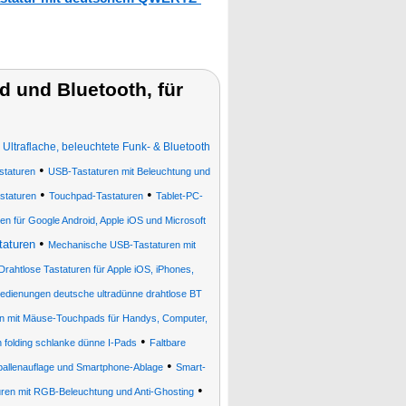
 und Bluetooth, für
•
Ultraflache, beleuchtete Funk- & Bluetooth
•
staturen
USB-Tastaturen mit Beleuchtung und
•
•
staturen
Touchpad-Tastaturen
Tablet-PC-
en für Google Android, Apple iOS und Microsoft
•
taturen
Mechanische USB-Tastaturen mit
Drahtlose Tastaturen für Apple iOS, iPhones,
edienungen deutsche ultradünne drahtlose BT
en mit Mäuse-Touchpads für Handys, Computer,
•
 folding schlanke dünne I-Pads
Faltbare
•
ballenauflage und Smartphone-Ablage
Smart-
•
ren mit RGB-Beleuchtung und Anti-Ghosting