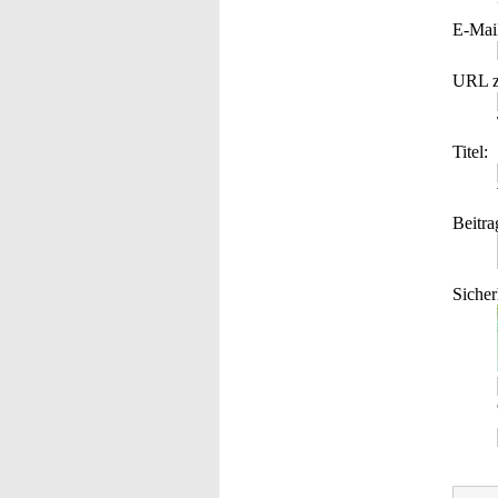
E-Mai
URL z
Titel:
Beitra
Sicher