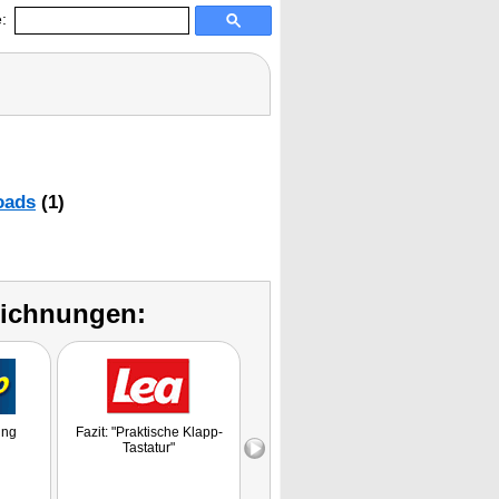
:
oads
(1)
eichnungen:
ung
Fazit: "Praktische Klapp-
Fazit: "Das ist ideal für
Tastatur"
unterwegs oder wenn man
nur begrenzt Platz auf dem
Schreibtisch hat."