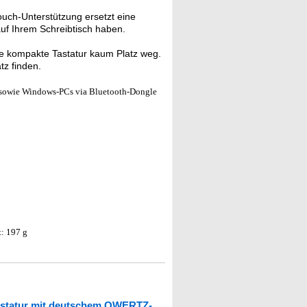
ouch-Unterstützung ersetzt eine
auf Ihrem Schreibtisch haben.
 kompakte Tastatur kaum Platz weg.
tz finden.
d sowie Windows-PCs via Bluetooth-Dongle
: 197 g
astatur mit deutschem QWERTZ-