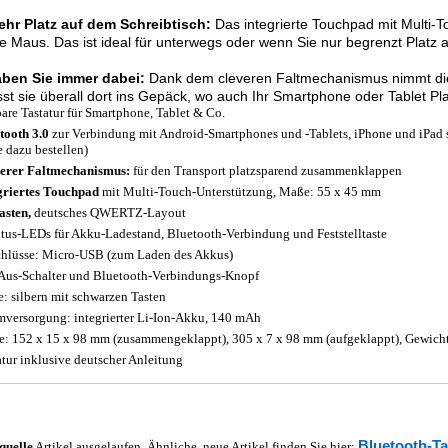
ehr Platz auf dem Schreibtisch:
Das integrierte Touchpad mit Multi-T
e Maus. Das ist ideal für unterwegs oder wenn Sie nur begrenzt Platz 
aben Sie immer dabei:
Dank dem cleveren Faltmechanismus nimmt die
st sie überall dort ins Gepäck, wo auch Ihr Smartphone oder Tablet Pla
bare Tastatur für Smartphone, Tablet & Co.
tooth 3.0
zur Verbindung mit Android-Smartphones und -Tablets, iPhone und iPa
e dazu bestellen)
erer Faltmechanismus:
für den Transport platzsparend zusammenklappen
griertes Touchpad
mit Multi-Touch-Unterstützung, Maße: 55 x 45 mm
asten,
deutsches QWERTZ-Layout
atus-LEDs für Akku-Ladestand, Bluetooth-Verbindung und Feststelltaste
hlüsse: Micro-USB (zum Laden des Akkus)
Aus-Schalter und Bluetooth-Verbindungs-Knopf
e: silbern mit schwarzen Tasten
mversorgung: integrierter Li-Ion-Akku, 140 mAh
: 152 x 15 x 98 mm (zusammengeklappt), 305 x 7 x 98 mm (aufgeklappt), Gewicht
atur inklusive deutscher Anleitung
Bluetooth-T
quelle
Artikel ausgelaufen. Ähnliche, neue Artikel finden Sie hier: