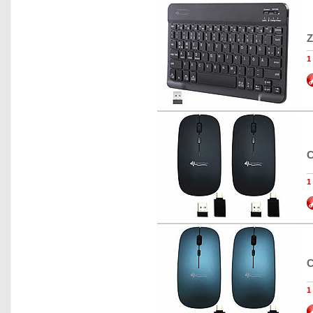
Z
1
C
1
C
1