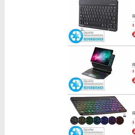
R
1
R
1
R
1