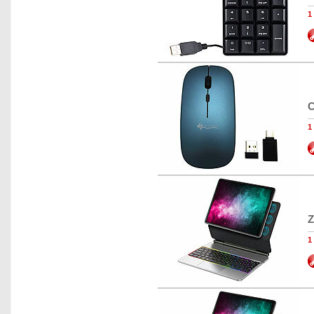
1
C
1
Z
1