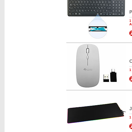
P
1
A
C
1
J
1