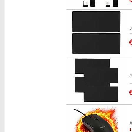
J
J
A
1