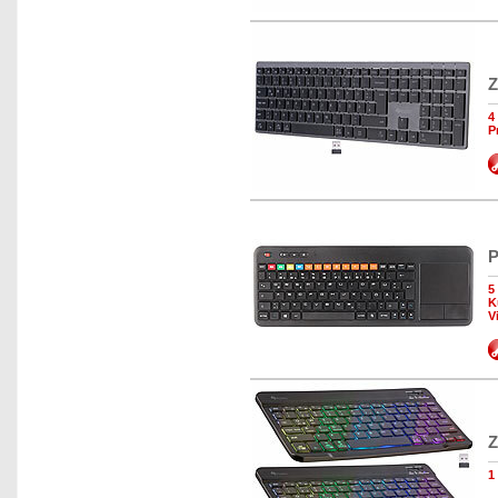
Z
4
P
P
5
K
V
Z
1