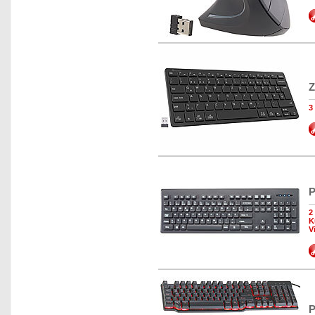
Z
3
P
2
K
V
P