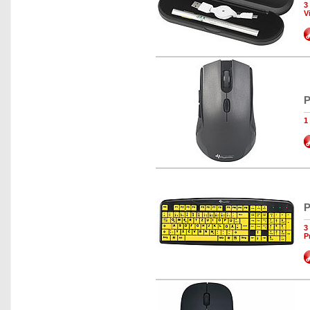
3
V
P
1
P
3
P