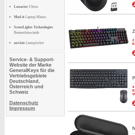
Lunartec
Uhren
Mod-it
Laptop-Mäuse
SceneLights Technologies
Z
Beamerleinwände
2
auvisio
Lautsprecher
K
Service- & Support-
Website der Marke
GeneralKeys für die
Vertriebsgebiete
P
Deutschland,
Österreich und
4
K
Schweiz
V
Datenschutz
Impressum
N