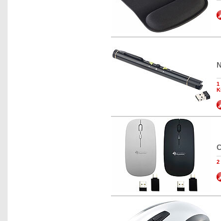
N
1
K
C
2