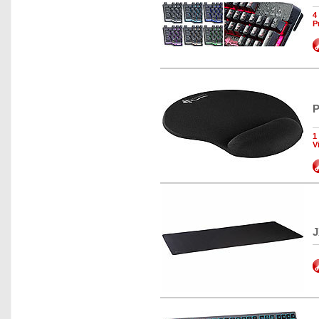
4
P
P
1
V
J