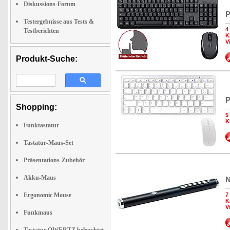
Diskussions-Forum
P
Testergebnisse aus Tests &
4
Testberichten
K
V
Produkt-Suche:
P
Shopping:
5
K
Funktastatur
Tastatur-Maus-Set
Präsentations-Zubehör
Akku-Maus
N
Ergonomic Mouse
7
K
V
Funkmaus