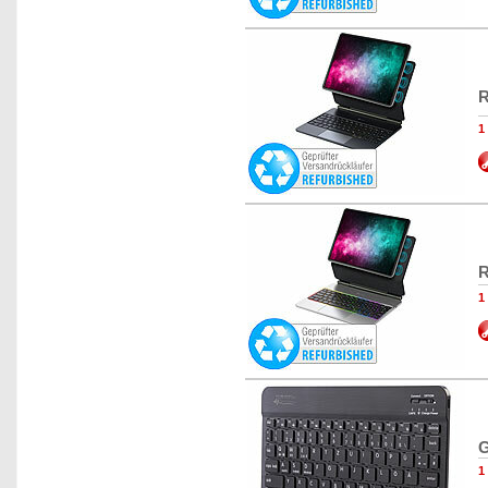
R
1
R
1
G
1