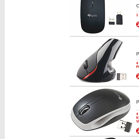
C
1
P
4
P
P
4
K
V