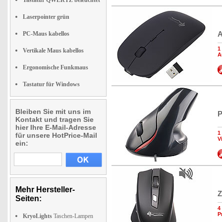
Tastatur QWERTZ beleuchtet
Laserpointer grün
A
PC-Maus kabellos
1
Vertikale Maus kabellos
A
Ergonomische Funkmaus
Tastatur für Windows
Bleiben Sie mit uns im
P
Kontakt und tragen Sie
hier Ihre E-Mail-Adresse
1
für unsere HotPrice-Mail
V
ein:
Mehr Hersteller-
Z
Seiten:
4
P
KryoLights
Taschen-Lampen