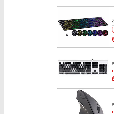
Z
4
A
P
1
P
1