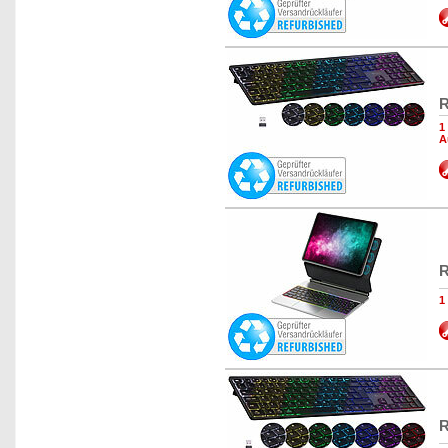
R
1
A
R
1
R