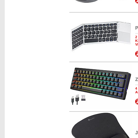
P
2
K
V
Z
4
A
J