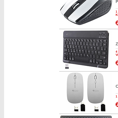
P
1
K
Z
4
V
C
1