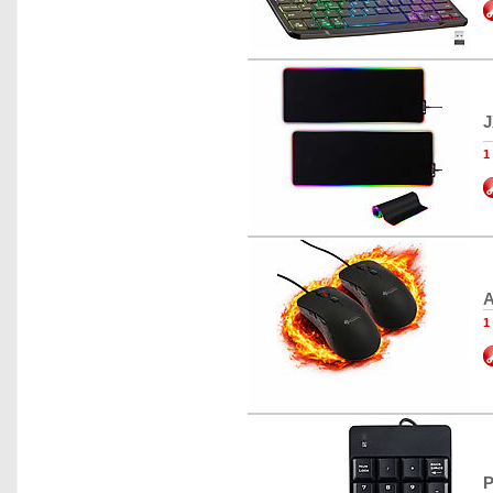
J
1
A
1
P