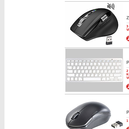
Z
3
V
P
2
K
V
P
1