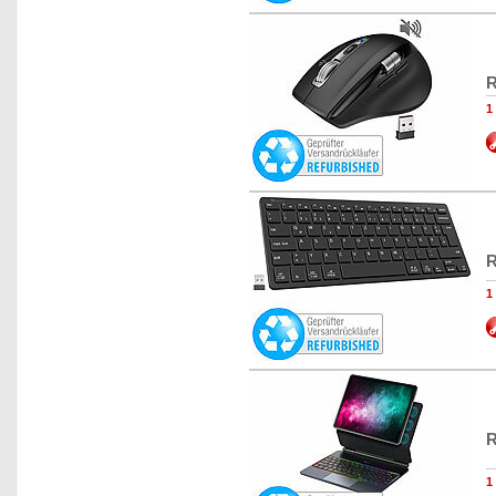
R
1
R
1
R
1