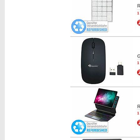
R
1
G
1
R
1