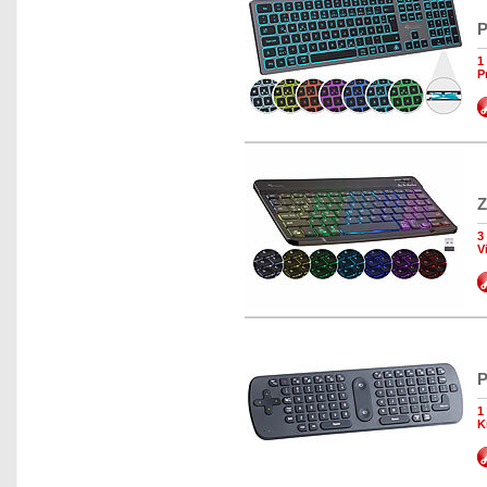
P
1
P
Z
3
V
P
1
K