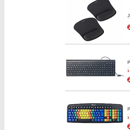
J
P
1
P
1