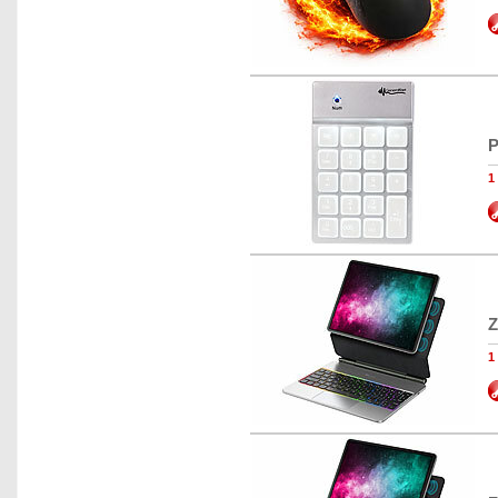
P
1
Z
1