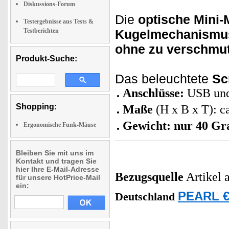
Diskussions-Forum
Die
optische Mini
Testergebnisse aus Tests &
Testberichten
Kugelmechanism
ohne zu verschmutz
Produkt-Suche:
Das beleuchtete
Sc
Anschlüsse:
USB und
Shopping:
Maße
(H x B x T): c
Gewicht: nur 40 G
Ergonomische Funk-Mäuse
Bleiben Sie mit uns im
Kontakt und tragen Sie
hier Ihre E-Mail-Adresse
Bezugsquelle
Artikel 
für unsere HotPrice-Mail
ein:
PEARL €
Deutschland