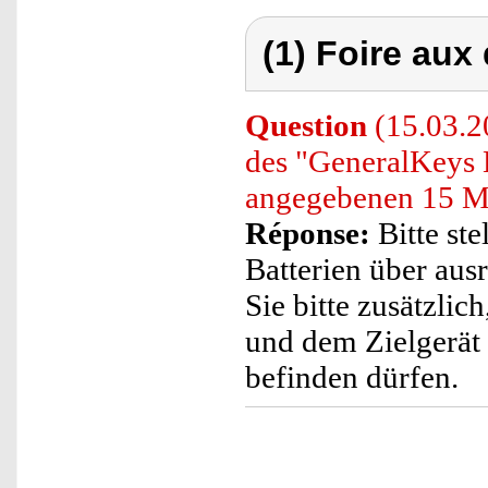
(1) Foire aux
Question
(15.03.2
des "GeneralKeys L
angegebenen 15 Me
Réponse:
Bitte ste
Batterien über au
Sie bitte zusätzli
und dem Zielgerät
befinden dürfen.