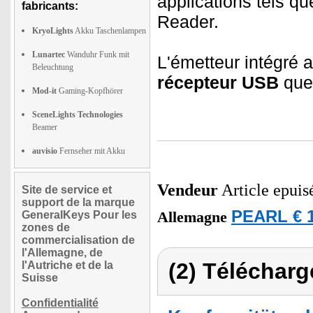
applications tels q
fabricants:
Reader.
KryoLights
Akku Taschenlampen
Lunartec
Wanduhr Funk mit
L'émetteur intégré a
Beleuchtung
récepteur USB
que 
Mod-it
Gaming-Kopfhörer
SceneLights Technologies
Beamer
auvisio
Fernseher mit Akku
Vendeur
Article epuis
Site de service et
support de la marque
PEARL € 1
GeneralKeys Pour les
Allemagne
zones de
commercialisation de
l'Allemagne, de
(2) Télécharg
l'Autriche et de la
Suisse
Confidentialité