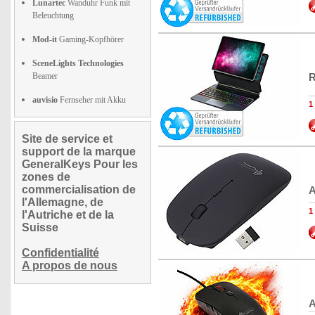
Lunartec
Wanduhr Funk mit
Beleuchtung
Mod-it
Gaming-Kopfhörer
SceneLights Technologies
Beamer
R
auvisio
Fernseher mit Akku
1
Site de service et
support de la marque
GeneralKeys Pour les
zones de
commercialisation de
A
l'Allemagne, de
1
l'Autriche et de la
Suisse
Confidentialité
A propos de nous
A