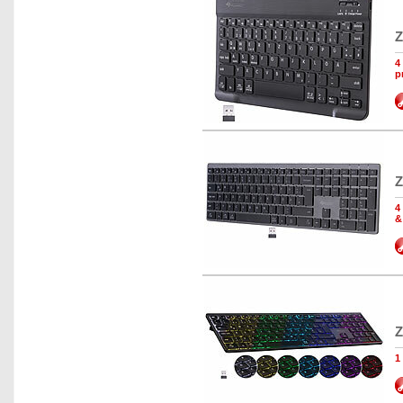
Z
4
p
Z
4
&
Z
1