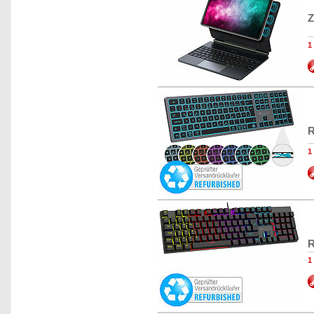
Z
1
R
1
R
1