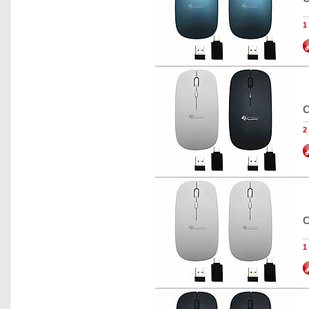
1
C
2
C
1