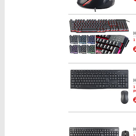
H
1
H
1
p
H
1