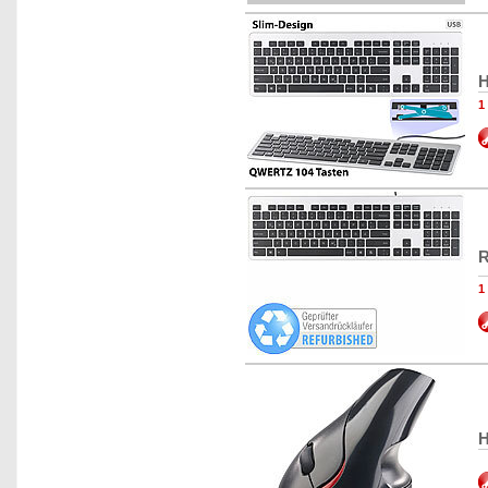
H
1
R
1
H