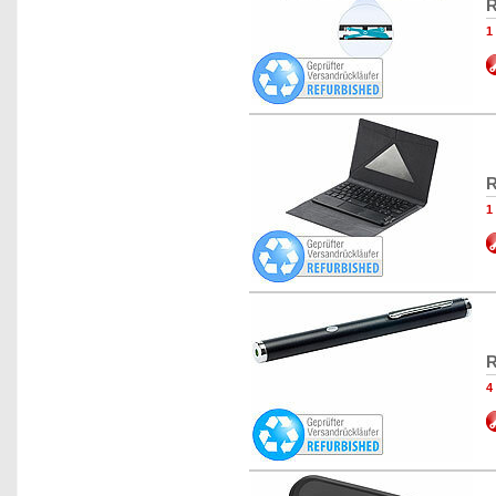
R
1
R
1
R
4