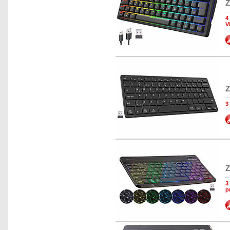
Z
4
V
Z
3
Z
3
p