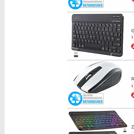
G
1
R
1
Z