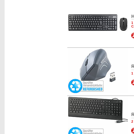
H
1
C
R
1
R
2