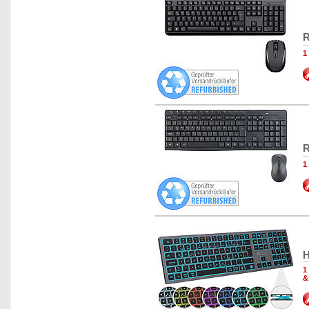
R
1
R
1
H
1
&