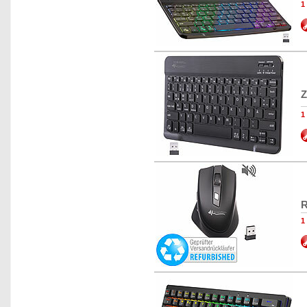
1
Z
1
R
1