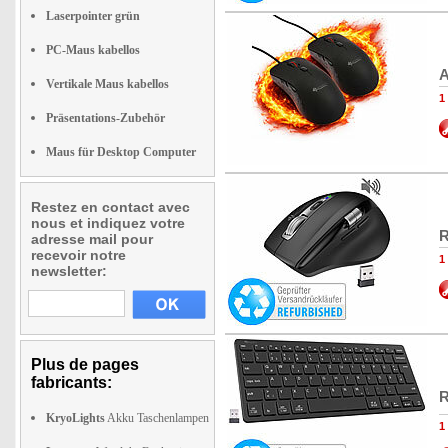
Laserpointer grün
PC-Maus kabellos
A
Vertikale Maus kabellos
1
Präsentations-Zubehör
Maus für Desktop Computer
Restez en contact avec
nous et indiquez votre
R
adresse mail pour
recevoir notre
1
newsletter:
Plus de pages
fabricants:
R
KryoLights
Akku Taschenlampen
1