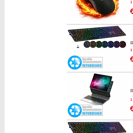
1
R
1
R
1