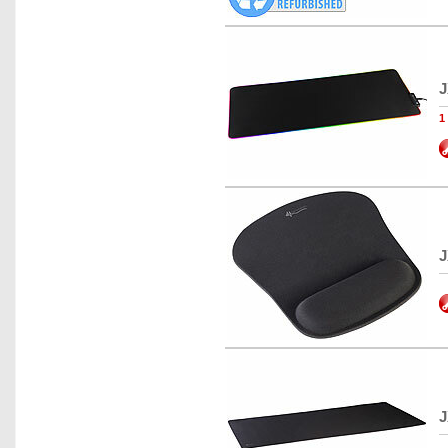
J
1
J
J