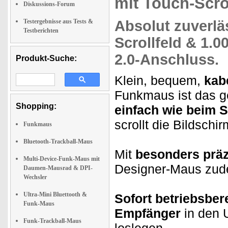
mit Touch-Scro
Diskussions-Forum
Testergebnisse aus Tests &
Absolut zuverlä
Testberichten
Scrollfeld &
1.00
2.0-Anschluss.
Produkt-Suche:
Klein, bequem,
kabe
Funkmaus ist das g
Shopping:
einfach wie beim 
scrollt die Bildschi
Funkmaus
Bluetooth-Trackball-Maus
Mit
besonders präz
Multi-Device-Funk-Maus mit
Designer-Maus zude
Daumen-Mausrad & DPI-
Wechsler
Ultra-Mini Bluettooth &
Sofort betriebsbere
Funk-Maus
Empfänger
in den 
Funk-Trackball-Maus