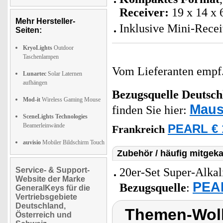
Receiver:
19 x 14 x
Mehr Hersteller-
Inklusive Mini-Recei
Seiten:
KryoLights
Outdoor
Taschenlampen
Vom Lieferanten emp
Lunartec
Solar Laternen
aufhängen
Bezugsquelle
Deutsch
Mod-it
Wireless Gaming Mouse
Maus
finden Sie hier:
SceneLights Technologies
Beamerleinwände
PEARL € 
Frankreich
auvisio
Mobiler Bildschirm Touch
Zubehör / häufig mitgeka
Service- & Support-
20er-Set Super-Alkal
Website der Marke
PEAR
Bezugsquelle
:
GeneralKeys für die
Vertriebsgebiete
Deutschland,
Themen-Wol
Österreich und