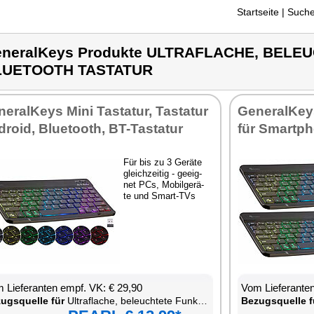
Startseite
| Suche
neralKeys Produkte ULTRAFLACHE, BELE
LUETOOTH TASTATUR
ne­ral­Keys Mi­ni Tas­ta­tur, Tas­ta­tur
Ge­ne­ral­Keys
dro­id, Blue­tooth, BT-Tas­ta­tur
für Smart­ph
Für bis zu 3 Ge­rä­te
gleich­zei­tig - ge­eig­
net PCs, Mo­bil­ge­rä­
te und Smart-TVs
 Lie­fe­ran­ten empf. VK: € 29,90
Vom Lie­fe­ran­t
zugs­quel­le für
Ul­traf­la­che, be­leuch­te­te Funk- & Blue­tooth Tas­ta­tur
Be­zugs­quel­le f