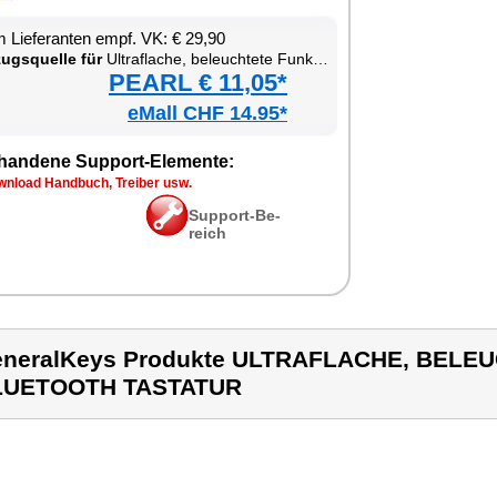
 Lie­fe­ran­ten empf. VK: € 29,90
zugs­quel­le für
Ul­traf­la­che, be­leuch­te­te Funk- & Blue­tooth Tas­ta­tur
PEARL € 11,05*
eMall CHF 14.95*
han­de­ne Sup­port-Ele­men­te:
n­load Hand­buch, Trei­ber usw.
Sup­port-Be­
reich
neralKeys Produkte ULTRAFLACHE, BELE
LUETOOTH TASTATUR