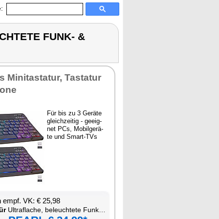
:
UCHTETE FUNK- &
 Mi­ni­tas­ta­tur, Tas­ta­tur
o­ne
Für bis zu 3 Ge­rä­te
gleich­zei­tig - ge­eig­
net PCs, Mo­bil­ge­rä­
te und Smart-TVs
en empf. VK: € 25,98
ür
Ul­traf­la­che, be­leuch­te­te Funk- & Blue­tooth Tas­ta­tur