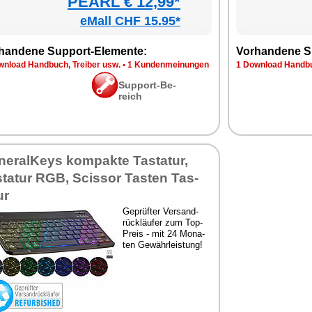
PEARL € 12,99*
eMall CHF 15.95*
han­de­ne Sup­port-Ele­men­te:
Vor­han­de­ne S
n­load Hand­buch, Trei­ber usw.
•
1 Kun­den­mei­nun­gen
1 Down­load Hand­bu
Sup­port-Be­
reich
ne­ral­Keys kom­pak­te Tas­ta­tur,
­ta­tur RGB, Scis­sor Tas­ten Tas­
ur
Ge­prüf­ter Ver­sand­
rück­läu­fer zum Top-
Preis - mit 24 Mo­na­
ten Ge­währ­leis­tung!