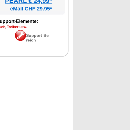
PEARL € 24,99*
eMall CHF 29.95*
up­port-Ele­men­te:
ch, Trei­ber usw.
Sup­port-Be­
reich