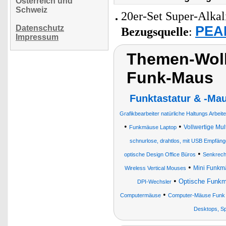
Österreich und
Schweiz
20er-Set Super-Alkal
PEAR
Datenschutz
Bezugsquelle
:
Impressum
Themen-Wol
Funk-Maus
Funktastatur & -Ma
Grafikbearbeiter natürliche Haltungs Arbe
•
•
Vollwertige Mu
Funkmäuse Laptop
schnurlose, drahtlos, mit USB Empfän
•
optische Design Office Büros
Senkrec
•
Mini Funkm
Wireless Vertical Mouses
•
Optische Funk
DPI-Wechsler
•
Computermäuse
Computer-Mäuse Funk
Desktops, Sp