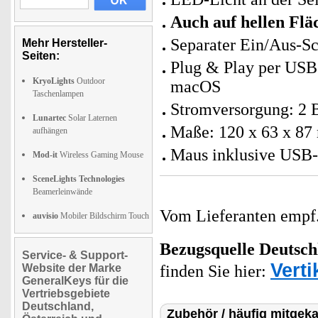
Auch auf hellen Flä
Separater Ein/Aus-Sc
Mehr Hersteller-
Seiten:
Plug & Play per USB 
KryoLights
Outdoor
macOS
Taschenlampen
Stromversorgung: 2 B
Lunartec
Solar Laternen
Maße: 120 x 63 x 87 
aufhängen
Maus inklusive USB-
Mod-it
Wireless Gaming Mouse
SceneLights Technologies
Beamerleinwände
Vom Lieferanten emp
auvisio
Mobiler Bildschirm Touch
Bezugsquelle
Deutsch
Service- & Support-
Verti
Website der Marke
finden Sie hier:
GeneralKeys für die
Vertriebsgebiete
Deutschland,
Zubehör / häufig mitgeka