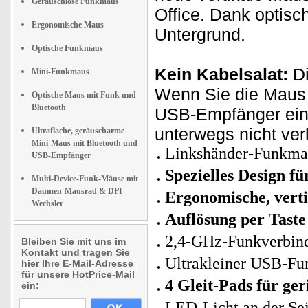
Geräuschlose Funkmaus
Office. Dank optisc
Ergonomische Maus
Untergrund.
Optische Funkmaus
Kein Kabelsalat:
Di
Mini-Funkmaus
Wenn Sie die Maus 
Optische Maus mit Funk und
Bluetooth
USB-Empfänger einf
unterwegs nicht ver
Ultraflache, geräuscharme
Mini-Maus mit Bluetooth und
Linkshänder-Funkmau
USB-Empfänger
Spezielles Design fü
Multi-Device-Funk-Mäuse mit
Daumen-Mausrad & DPI-
Ergonomische, vert
Wechsler
Auflösung per Taste
2,4-GHz-Funkverbind
Bleiben Sie mit uns im
Kontakt und tragen Sie
Ultrakleiner USB-Fu
hier Ihre E-Mail-Adresse
für unsere HotPrice-Mail
4 Gleit-Pads für ge
ein:
LED-Licht an der Sei