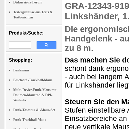
Diskussions-Forum
GRA-12343-9
Testergebnisse aus Tests &
Linkshänder, 1
Testberichten
Die ergonomis
Produkt-Suche:
Handgelenk -
au
zu 8 m.
Das machen Sie do
Shopping:
schont dank ergono
Funkmaus
- auch bei langem 
Bluetooth-Trackball-Maus
für Linkshänder lie
Multi-Device-Funk-Maus mit
Daumen-Mausrad & DPI-
Steuern Sie den Ma
Wechsler
Stufen einstellbare 
Funk-Tastatur & -Maus-Set
Einsatzbereiche an
Funk-Trackball-Maus
neue vertikale Maus