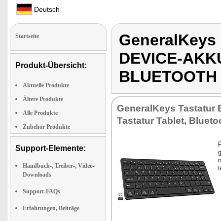
Deutsch
GeneralKeys
Startseite
DEVICE-AKK
Produkt-Übersicht:
BLUETOOTH
Aktuelle Produkte
Ältere Produkte
Ge­ne­ral­Keys Tas­ta­tur 
Alle Produkte
Tas­ta­tur Ta­blet, Blue­t
Zubehör Produkte
F
Support-Elemente:
g
n
Handbuch-, Treiber-, Video-
Downloads
Support-FAQs
Erfahrungen, Beiträge