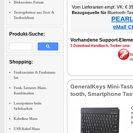
Diskussions-Forum
Vom Lie­fe­ran­ten empf. VK: € 3
Be­zugs­quel­le für
Blue­tooth-Tas­
Testergebnisse aus Tests &
PEARL 
Testberichten
eMall C
Produkt-Suche:
Vor­han­de­ne Sup­port-Ele­me
3 Down­load Hand­buch, Trei­ber usw.
S
r
Shopping:
Funktastatur & Funkmaus
Set
Ge­ne­ral­Keys Mi­ni-Tas­t
Funk-Tastatur-Maus-
tooth, Smart­pho­ne Tas­t
Kombination
Laserpointer hohe
G
Sichtbarkeit
r
P
Kabellose Maus
t
USB Kabel Maus