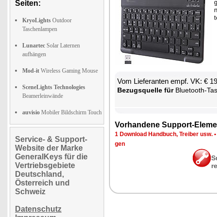
g
Seiten:
n
KryoLights
Outdoor
Taschenlampen
Lunartec
Solar Laternen
aufhängen
Mod-it
Wireless Gaming Mouse
Vom Lie­fe­ran­ten empf. VK: € 1
SceneLights Technologies
Be­zugs­quel­le für
Blue­tooth-Tas­
Beamerleinwände
auvisio
Mobiler Bildschirm Touch
Vor­han­de­ne Sup­port-Ele­me
1 Down­load Hand­buch, Trei­ber usw.
Service- & Support-
gen
Website der Marke
GeneralKeys für die
S
Vertriebsgebiete
r
Deutschland,
Österreich und
Schweiz
Datenschutz