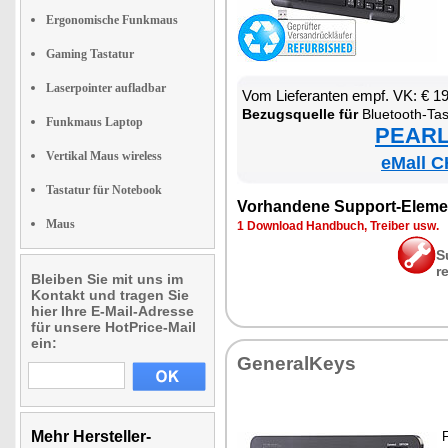
Ergonomische Funkmaus
Gaming Tastatur
Laserpointer aufladbar
Vom Lie­fe­ran­ten empf. VK: € 1
Be­zugs­quel­le für
Blue­tooth-Tas­
Funkmaus Laptop
PEARL 
Vertikal Maus wireless
eMall C
Tastatur für Notebook
Vor­han­de­ne Sup­port-Ele­me
Maus
1 Down­load Hand­buch, Trei­ber usw.
S
r
Bleiben Sie mit uns im
Kontakt und tragen Sie
hier Ihre E-Mail-Adresse
für unsere HotPrice-Mail
ein:
Ge­ne­ral­Keys
Mehr Hersteller-
F