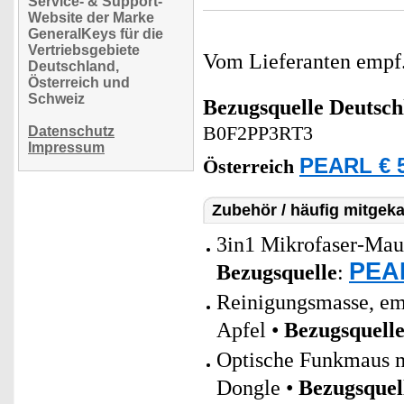
Service- & Support-
Website der Marke
GeneralKeys für die
Vertriebsgebiete
Vom Lieferanten emp
Deutschland,
Österreich und
Schweiz
Bezugsquelle
Deutsch
B0F2PP3RT3
Datenschutz
Impressum
PEARL € 5
Österreich
Zubehör / häufig mitgeka
3in1 Mikrofaser-Mau
PEAR
Bezugsquelle
:
Reinigungsmasse, em
Apfel •
Bezugsquell
Optische Funkmaus m
Dongle •
Bezugsquel