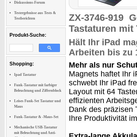
Diskussions-Forum
Testergebnisse aus Tests &
ZX-3746-919
G
Testberichten
Tastaturen mit
Produkt-Suche:
Hält Ihr iPad m
Arbeiten bis zu
Mehr als nur Schutz
Shopping:
Magnets haftet Ihr i
Ipad Tastatur
schwebt Ihr iPad fr
Funk-Tastatur mit farbiger
Layout mit 64 Taste
Beleuchtung und Ziffernblock
effizienten Arbeits
Leises Funk-Set Tastatur und
Maus
Dank des präzisen T
Ihre Produktivität
Funk-Tastatur & -Maus-Set
Mechanische USB-Tastatur
mit Beleuchtung und Anti-
Extra-lange Akkula