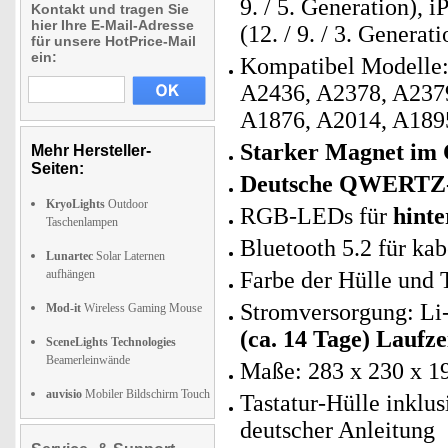
9. / 5. Generation), i
Kontakt und tragen Sie
hier Ihre E-Mail-Adresse
(12. / 9. / 3. Generati
für unsere HotPrice-Mail
ein:
Kompatibel Modelle:
A2436, A2378, A237
A1876, A2014, A189
Starker Magnet im 
Mehr Hersteller-
Seiten:
Deutsche QWERTZ
KryoLights
Outdoor
RGB-LEDs für
hinte
Taschenlampen
Bluetooth 5.2 für ka
Lunartec
Solar Laternen
aufhängen
Farbe der Hülle und 
Stromversorgung: L
Mod-it
Wireless Gaming Mouse
(ca. 14 Tage) Laufze
SceneLights Technologies
Beamerleinwände
Maße: 283 x 230 x 1
auvisio
Mobiler Bildschirm Touch
Tastatur-Hülle inkl
deutscher Anleitung