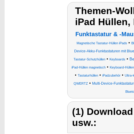
Themen-Wolk
iPad Hüllen,
Funktastatur & -Mau
•
Magnetische Tastatur-Hüllen iPads
B
Device-Akku-Funktastaturen mit Bl
•
•
Be
Tastatur-Schutzhüllen
Keyboards
•
iPad-Hüllen magnetisch
Keyboard-Hüllen
•
•
•
Tastaturhüllen
iPadzubehör
Ultra
•
Multi-Device-Funktastatu
QWERTZ
Bluet
(1) Download
usw.: