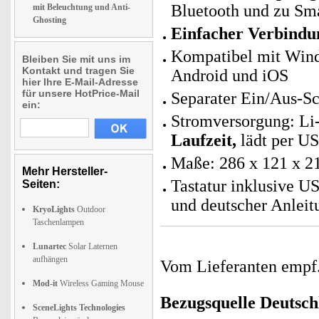
Bluetooth und zu Sma
mit Beleuchtung und Anti-
Ghosting
Einfacher Verbindu
Kompatibel mit Win
Bleiben Sie mit uns im
Kontakt und tragen Sie
Android und iOS
hier Ihre E-Mail-Adresse
für unsere HotPrice-Mail
Separater Ein/Aus-Sc
ein:
Stromversorgung: Li
Laufzeit,
lädt per US
Maße: 286 x 121 x 2
Mehr Hersteller-
Tastatur inklusive
Seiten:
und deutscher Anleit
KryoLights
Outdoor
Taschenlampen
Lunartec
Solar Laternen
aufhängen
Vom Lieferanten emp
Mod-it
Wireless Gaming Mouse
Bezugsquelle
Deutsch
SceneLights Technologies