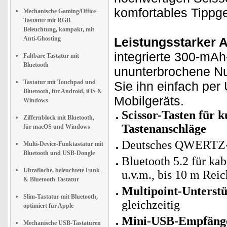
komfortables Tippgef
Mechanische Gaming/Office-
Tastatur mit RGB-
Beleuchtung, kompakt, mit
Anti-Ghosting
Leistungsstarker 
integrierte 300-mAh
Faltbare Tastatur mit
Bluetooth
ununterbrochene Nu
Tastatur mit Touchpad und
Sie ihn einfach per 
Bluetooth, für Android, iOS &
Mobilgeräts.
Windows
Scissor-Tasten für k
Ziffernblock mit Bluetooth,
Tastenanschläge
für macOS und Windows
Deutsches QWERTZ
Multi-Device-Funktastatur mit
Bluetooth und USB-Dongle
Bluetooth 5.2 für ka
Ultraflache, beleuchtete Funk-
u.v.m., bis 10 m Rei
& Bluetooth Tastatur
Multipoint-Unterst
Slim-Tastatur mit Bluetooth,
gleichzeitig
optimiert für Apple
Mini-USB-Empfänger
Mechanische USB-Tastaturen