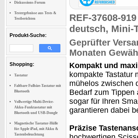
Diskussions-Forum
Testergebnisse aus Tests &
REF-37608-91
Testberichten
deutsch, Mini-
Produkt-Suche:
Geprüfter Versa
Monaten Gewähr
Kompakt und maxim
Shopping:
kompakte Tastatur m
Tastatur
mühelos zwischen d
Faltbare Fullsize-Tastatur mit
Bedarf zum Tippen 
Bluetooth
sogar für Ihren Sma
Vollwertige Multi-Device-
Akku-Funktastatur mit
garantieren dabei b
Bluetooth und USB-Dongle
Magnetische Tastatur-Hülle
Präzise Tastenansc
für Apple iPad, mit Akku &
Tastenbeleuchtung
hochwertigen Scisso