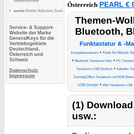
Beamerleinwände
PEARL € 8
Österreich
auvisio
Mobiler Bildschirm Touch
Themen-Wolk
Service- & Support-
Bluetooth, B
Website der Marke
GeneralKeys für die
Funktastatur & -M
Vertriebsgebiete
Deutschland,
•
Funk-Air-Mouse-Ta
Kompakttastaturen
Österreich und
Schweiz
•
•
Bluetooth Tastaturen Mac
PC-Tastatu
•
Tastaturen USB Deutsch
Kabellos-Ta
Datenschutz
Impressum
Gaming/Office-Tastaturen mit RGB-Beleu
•
USB-Dongle
Mini-Tastaturen USB
(1) Download
usw.: