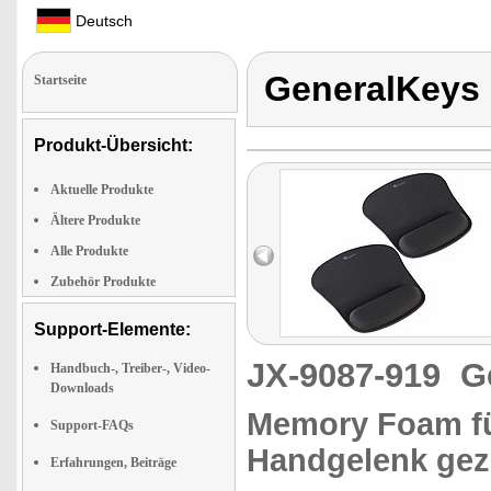
Deutsch
GeneralKeys
Startseite
Produkt-Übersicht:
Aktuelle Produkte
Ältere Produkte
Alle Produkte
Zubehör Produkte
Support-Elemente:
JX-9087-919
G
Handbuch-, Treiber-, Video-
Downloads
Memory Foam für
Support-FAQs
Handgelenk gezi
Erfahrungen, Beiträge