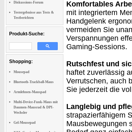
Komfortables Arbe
Diskussions-Forum
mit integriertem Me
Testergebnisse aus Tests &
Testberichten
Handgelenk ergono
vermeiden Sie una
Produkt-Suche:
Verspannungen effek
Gaming-Sessions.
Shopping:
Rutschfest und sic
haftet zuverlässig a
Mousepad
Verrutschen, auch 
Bluetooth-Trackball-Maus
Sie jederzeit die vo
Armlehnen-Mauspad
Multi-Device-Funk-Maus mit
Langlebig und pfle
Daumen-Mausrad & DPI-
Wechsler
strapazierfähigem St
Mausbewegungen sorg
Gel-Mousepad