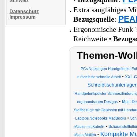
Schweiz
Extra saugfähiges Mi
Datenschutz
PEAR
Impressum
Bezugsquelle
:
Ergonomische Funk-T
Reichweite •
Bezugs
Themen-Wolk
PCs Nutzungen Handgelenke Entl
•
XXL-G
rutschfeste schnelle Arbeit
Schreibtischunterlage
Handgelenkpolster Schmerzlinderun
•
Multi-D
ergonomischen Designs
Stoffbezüge mit Gelkissen mit Handau
•
Laptops Notebooks MacBooks
Sch
•
Mäuse mit Kabeln
Schaumstofffüll
Kompakte Mul
•
Maus-Matten