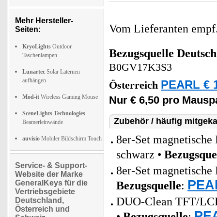
Mehr Hersteller-
Vom Lieferanten emp
Seiten:
KryoLights
Outdoor
Bezugsquelle
Deutsch
Taschenlampen
B0GV17K3S3
Lunartec
Solar Laternen
aufhängen
PEARL € 1
Österreich
Mod-it
Wireless Gaming Mouse
Nur € 6,50 pro Mausp
SceneLights Technologies
Zubehör / häufig mitgeka
Beamerleinwände
8er-Set magnetische 
auvisio
Mobiler Bildschirm Touch
schwarz •
Bezugsque
Service- & Support-
8er-Set magnetische 
Website der Marke
PEAR
GeneralKeys für die
Bezugsquelle
:
Vertriebsgebiete
DUO-Clean TFT/LCD/
Deutschland,
Österreich und
PEA
•
Bezugsquelle
: