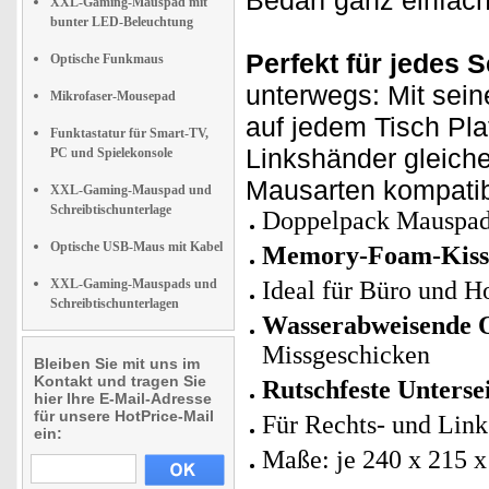
Bedarf ganz einfach
XXL-Gaming-Mauspad mit
bunter LED-Beleuchtung
Perfekt für jedes 
Optische Funkmaus
unterwegs: Mit sei
Mikrofaser-Mousepad
auf jedem Tisch Pla
Funktastatur für Smart-TV,
Linkshänder gleiche
PC und Spielekonsole
Mausarten kompatib
XXL-Gaming-Mauspad und
Schreibtischunterlage
Doppelpack Mauspad 
Optische USB-Maus mit Kabel
Memory-Foam-Kiss
XXL-Gaming-Mauspads und
Ideal für Büro und H
Schreibtischunterlagen
Wasserabweisende O
Missgeschicken
Bleiben Sie mit uns im
Kontakt und tragen Sie
Rutschfeste Untersei
hier Ihre E-Mail-Adresse
für unsere HotPrice-Mail
Für Rechts- und Link
ein:
Maße: je 240 x 215 x