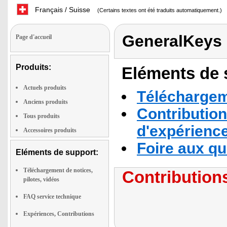
Français / Suisse
(Certains textes ont été traduits automatiquement.)
GeneralKeys
Page d'accueil
Produits:
Eléments de s
Actuels produits
Téléchargeme
Anciens produits
Contribution
Tous produits
d'expérienc
Accessoires produits
Foire aux q
Eléments de support:
Téléchargement de notices,
Contributions
pilotes, vidéos
FAQ service technique
Expériences, Contributions