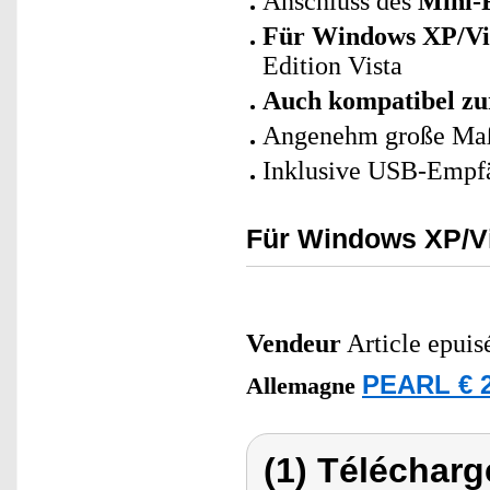
Anschluss des
Mini-
Für Windows XP/Vi
Edition Vista
Auch kompatibel zur
Angenehm große Maß
Inklusive USB-Empfä
Für Windows XP/Vi
Vendeur
Article epuis
PEARL € 2
Allemagne
(1) Télécharg