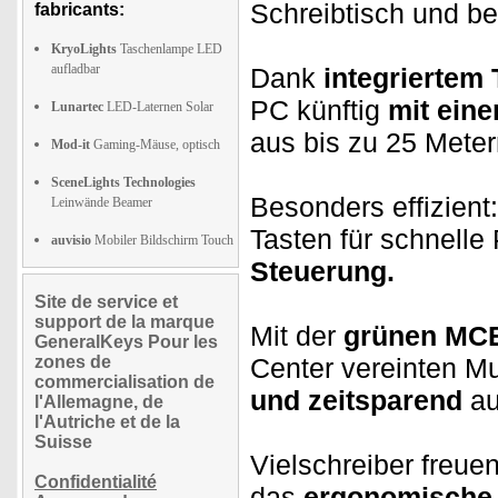
Schreibtisch und b
fabricants:
KryoLights
Taschenlampe LED
aufladbar
Dank
integriertem
PC künftig
mit eine
Lunartec
LED-Laternen Solar
aus bis zu 25 Meter
Mod-it
Gaming-Mäuse, optisch
SceneLights Technologies
Besonders effizient
Leinwände Beamer
Tasten für schnell
auvisio
Mobiler Bildschirm Touch
Steuerung.
Site de service et
support de la marque
Mit der
grünen MCE
GeneralKeys Pour les
zones de
Center vereinten M
commercialisation de
und zeitsparend
au
l'Allemagne, de
l'Autriche et de la
Suisse
Vielschreiber freu
Confidentialité
das
ergonomische 