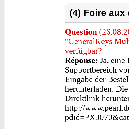
(4) Foire aux
Question
(26.08.20
"GeneralKeys Mul
verfügbar?
Réponse:
Ja, eine
Supportbereich vo
Eingabe der Beste
herunterladen. Die
Direktlink herunte
http://www.pearl.d
pdid=PX3070&cat