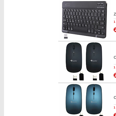
Z
1
C
1
C
1