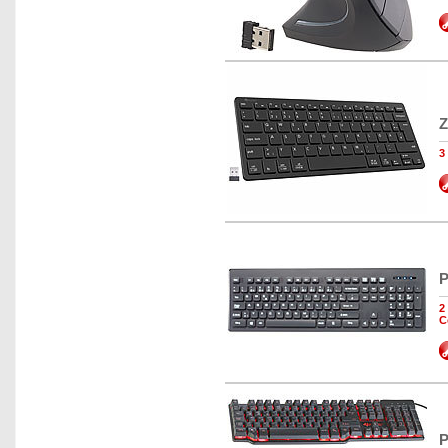
Z
3
P
2
C
P