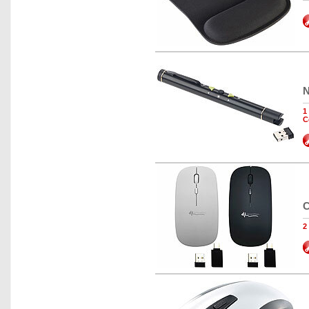
N
1
C
C
2