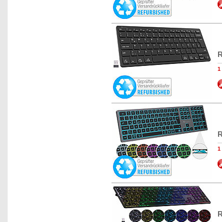
R
1
R
1
R