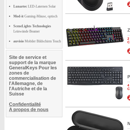
Lunartec
LED-Laternen Solar
Mod-it
Gaming-Mäuse, optisch
SceneLights Technologies
Z
Leinwände Beamer
2
auvisio
Mobiler Bildschirm Touch
C
Site de service et
support de la marque
GeneralKeys Pour les
zones de
P
commercialisation de
l'Allemagne, de
4
l'Autriche et de la
C
Suisse
Confidentialité
A propos de nous
N