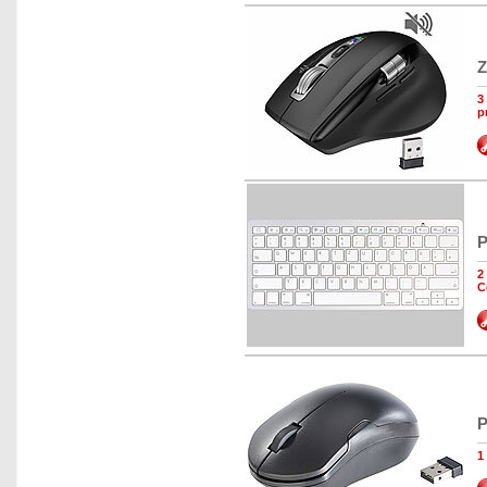
Z
3
p
P
2
C
P
1