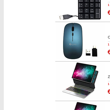
1
C
1
Z
1