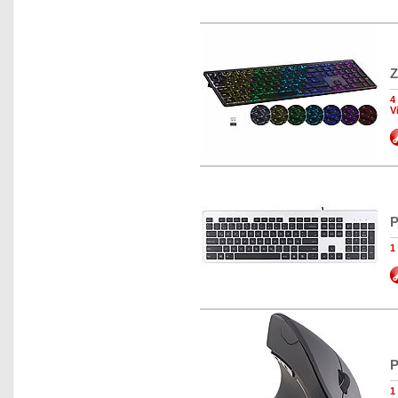
Z
4
V
P
1
P
1