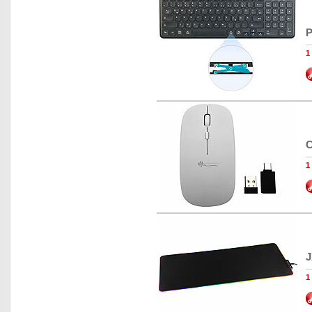
P
1
C
1
J
1