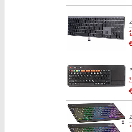
Z
4
&
P
5
C
Z
1