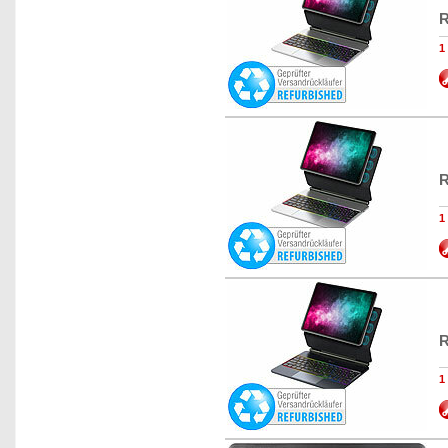
R
1
R
1
R
1