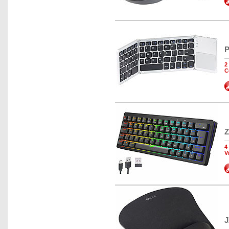
P
2
C
Z
4
V
J