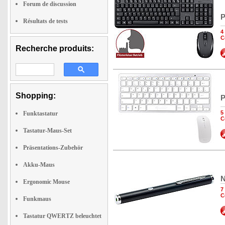
Forum de discussion
P
Résultats de tests
4
C
Recherche produits:
Shopping:
P
5
Funktastatur
C
Tastatur-Maus-Set
Präsentations-Zubehör
Akku-Maus
N
Ergonomic Mouse
7
C
Funkmaus
Tastatur QWERTZ beleuchtet