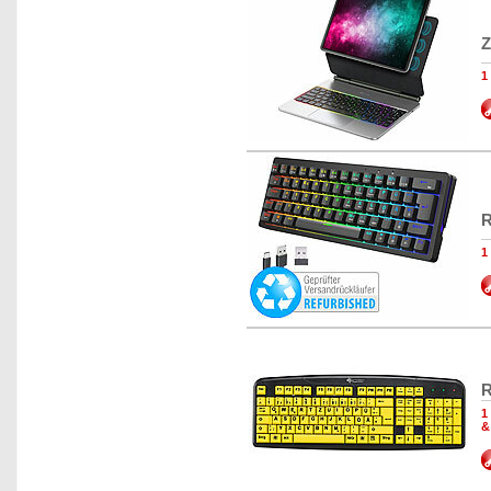
Z
1
R
1
R
1
&