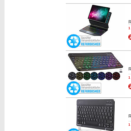
R
1
R
1
R
1