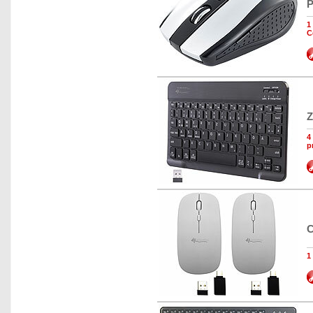
P
1
C
Z
4
p
C
1