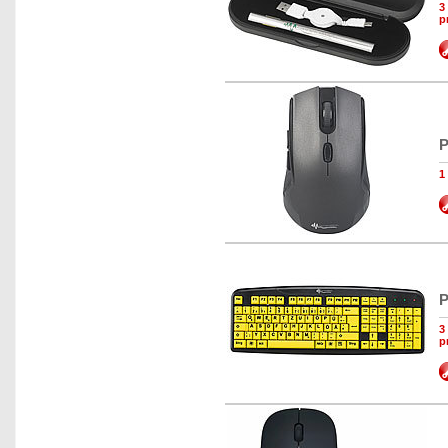
3
p
P
1
P
3
p