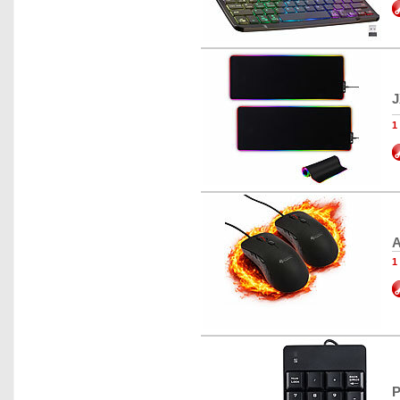
J
1
A
1
P