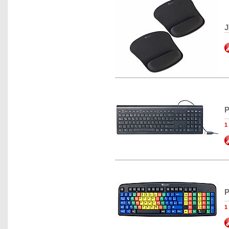
J
P
1
P
1