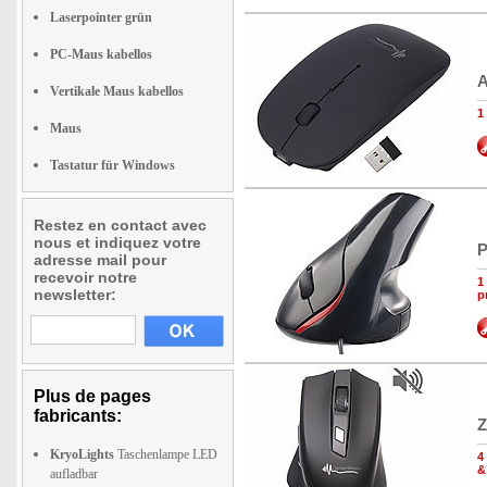
Laserpointer grün
PC-Maus kabellos
A
Vertikale Maus kabellos
1
Maus
Tastatur für Windows
Restez en contact avec
nous et indiquez votre
P
adresse mail pour
recevoir notre
1
newsletter:
p
Plus de pages
fabricants:
Z
KryoLights
Taschenlampe LED
4
&
aufladbar