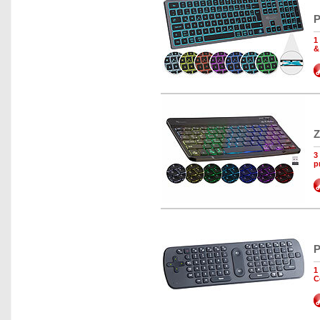
P
1
&
Z
3
p
P
1
C