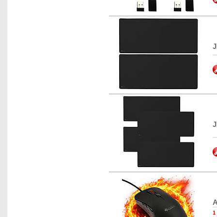
J
J
A
1