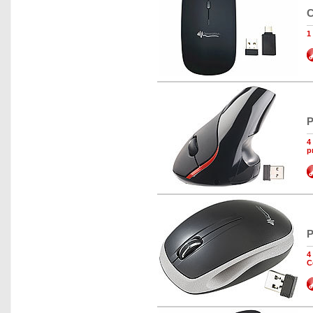
C
1
P
4
p
P
4
C