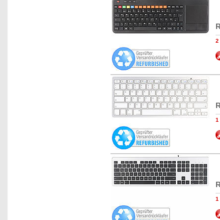
R
2
R
1
R
1