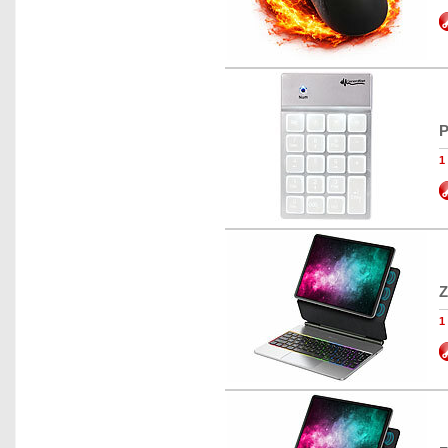
P
1
Z
1