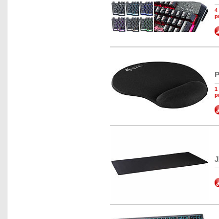
4
p
P
1
p
J