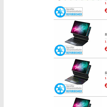
1
R
1
R
1