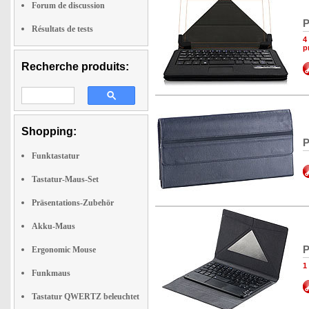
Forum de discussion
P
Résultats de tests
4
p
Recherche produits:
Shopping:
P
Funktastatur
Tastatur-Maus-Set
Präsentations-Zubehör
Akku-Maus
P
Ergonomic Mouse
1
Funkmaus
Tastatur QWERTZ beleuchtet