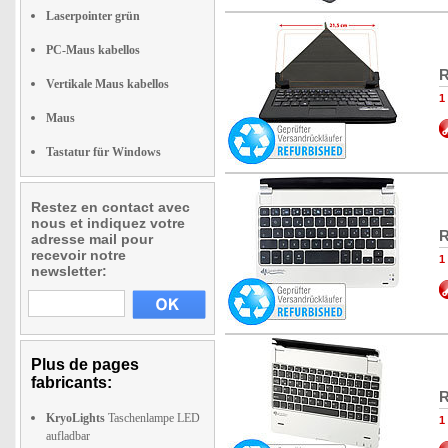
Laserpointer grün
PC-Maus kabellos
R
Vertikale Maus kabellos
1
Maus
Tastatur für Windows
Restez en contact avec
nous et indiquez votre
R
adresse mail pour
recevoir notre
1
newsletter:
Plus de pages
fabricants:
R
KryoLights
Taschenlampe LED
1
aufladbar