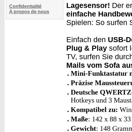
Lagesensor!
Der er
Confidentialité
A propos de nous
einfache Handbew
Spielen: So surfen Si
Einfach den
USB-D
Plug & Play
sofort 
TV, surfen Sie dur
Mails vom Sofa au
Mini-Funktastatur 
Präzise Maussteueru
Deutsche QWERTZ-T
Hotkeys und 3 Maust
Kompatibel zu:
Wind
Maße
: 142 x 88 x 3
Gewicht
: 148 Gramm