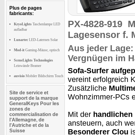
Plus de pages
fabricants:
PX-4828-919
M
KryoLights
Taschenlampe LED
aufladbar
Lagesensor f.
Lunartec
LED-Laternen Solar
Aus jeder Lage:
Mod-it
Gaming-Mäuse, optisch
Vergnügen im 
SceneLights Technologies
Leinwände Beamer
Sofa-Surfer aufgep
auvisio
Mobiler Bildschirm Touch
vereint erfolgreic
Zusätzliche
Multim
Site de service et
Wohnzimmer-PCs e
support de la marque
GeneralKeys Pour les
zones de
Mit der
handlichen 
commercialisation de
l'Allemagne, de
ansteuern, auch wen
l'Autriche et de la
Besonderer Clou
i
Suisse