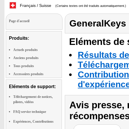
Français / Suisse
(Certains textes ont été traduits automatiquement.)
GeneralKeys
Page d'accueil
Produits:
Eléments de s
Actuels produits
Résultats de
Anciens produits
Téléchargeme
Tous produits
Contribution
Accessoires produits
d'expérienc
Eléments de support:
Téléchargement de notices,
Avis presse, 
pilotes, vidéos
FAQ service technique
récompenses
Expériences, Contributions