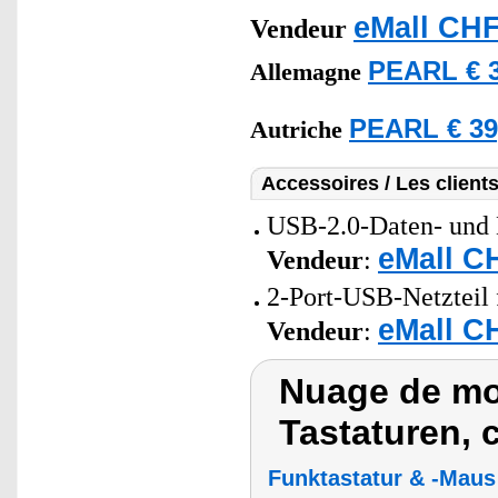
eMall CHF
Vendeur
PEARL € 3
Allemagne
PEARL € 39
Autriche
Accessoires / Les client
USB-2.0-Daten- und 
eMall C
Vendeur
:
2-Port-USB-Netzteil 
eMall C
Vendeur
:
Nuage de mot
Tastaturen, c
Funktastatur & -Maus