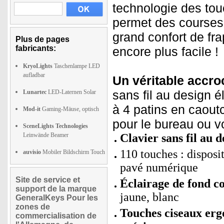
technologie des tou
permet des courses 
grand confort de frap
Plus de pages
fabricants:
encore plus facile !
KryoLights
Taschenlampe LED
aufladbar
Un véritable accro
sans fil au design é
Lunartec
LED-Laternen Solar
à 4 patins en caoutc
Mod-it
Gaming-Mäuse, optisch
pour le bureau ou v
SceneLights Technologies
Leinwände Beamer
Clavier sans fil au 
110 touches : dispos
auvisio
Mobiler Bildschirm Touch
pavé numérique
Site de service et
Éclairage de fond co
support de la marque
jaune, blanc
GeneralKeys Pour les
zones de
Touches ciseaux erg
commercialisation de