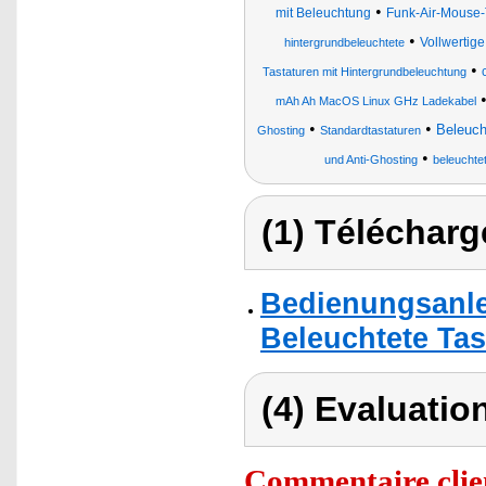
•
mit Beleuchtung
Funk-Air-Mouse-
•
Vollwertig
hintergrundbeleuchtete
•
Tastaturen mit Hintergrundbeleuchtung
mAh Ah MacOS Linux GHz Ladekabel
•
•
Beleuch
Ghosting
Standardtastaturen
•
und Anti-Ghosting
beleuchte
(1) Télécharg
Bedienungsanle
Beleuchtete Tas
(4) Evaluation
Commentaire clie