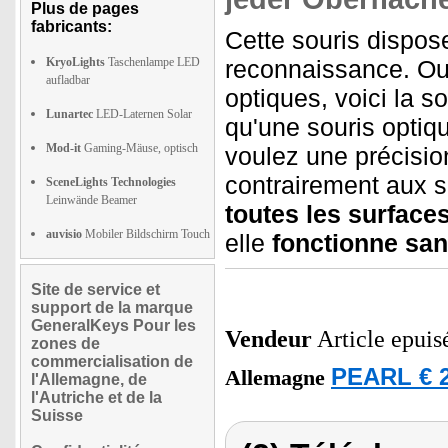
Plus de pages
fabricants:
Cette souris dispos
KryoLights
Taschenlampe LED
reconnaissance. Oub
aufladbar
optiques, voici la so
Lunartec
LED-Laternen Solar
qu'une souris optiqu
Mod-it
Gaming-Mäuse, optisch
voulez une précision
contrairement aux s
SceneLights Technologies
Leinwände Beamer
toutes les surfaces
auvisio
Mobiler Bildschirm Touch
elle
fonctionne sans
Site de service et
support de la marque
GeneralKeys Pour les
Vendeur
Article epuis
zones de
commercialisation de
PEARL € 2
Allemagne
l'Allemagne, de
l'Autriche et de la
Suisse