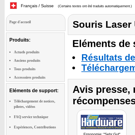
Français / Suisse
(Certains textes ont été traduits automatiquement.)
Souris Laser
Page d'accueil
Produits:
Eléments de s
Actuels produits
Résultats de
Anciens produits
Téléchargeme
Tous produits
Accessoires produits
Avis presse, 
Eléments de support:
récompenses
Téléchargement de notices,
pilotes, vidéos
FAQ service technique
Expériences, Contributions
Ergonomie: "Sehr Gut"