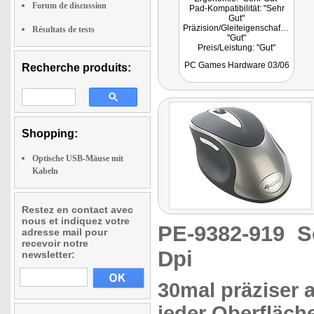
Forum de discussion
Pad-Kompatibilität: "Sehr
Gut"
Präzision/Gleiteigenschaften:
Résultats de tests
"Gut"
Preis/Leistung: "Gut"
Gesamtwertung: "Gut"
PC Games Hardware 03/06
Recherche produits:
Fazit: "...liegt dank der
seitlichen Gummierung gut
in der Hand"
Shopping:
Optische USB-Mäuse mit
Kabeln
Restez en contact avec
nous et indiquez votre
PE-9382-919
S
adresse mail pour
recevoir notre
Dpi
newsletter:
30mal präziser a
jeder Oberfläche