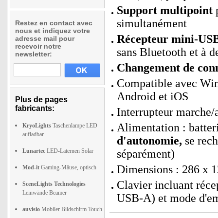
Support multipoint
p
simultanément
Restez en contact avec
nous et indiquez votre
Récepteur mini-USB 
adresse mail pour
recevoir notre
sans Bluetooth et à d
newsletter:
Changement de conne
Compatible avec Wi
Android et iOS
Plus de pages
fabricants:
Interrupteur marche/a
Alimentation : batte
KryoLights
Taschenlampe LED
aufladbar
d'autonomie,
se rech
Lunartec
LED-Laternen Solar
séparément)
Dimensions : 286 x 1
Mod-it
Gaming-Mäuse, optisch
Clavier incluant ré
SceneLights Technologies
Leinwände Beamer
USB-A) et mode d'em
auvisio
Mobiler Bildschirm Touch