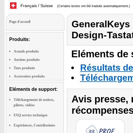
Français / Suisse
(Certains textes ont été traduits automatiquement.)
GeneralKeys 
Page d'accueil
Design-Tastat
Produits:
Eléments de s
Actuels produits
Anciens produits
Résultats de
Tous produits
Téléchargeme
Accessoires produits
Eléments de support:
Avis presse, 
Téléchargement de notices,
pilotes, vidéos
récompenses
FAQ service technique
Expériences, Contributions