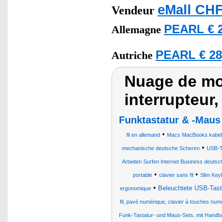
eMall CHF
Vendeur
PEARL € 2
Allemagne
PEARL € 28
Autriche
Nuage de mot
interrupteur
Funktastatur & -Maus
•
fil en allemand
Macs MacBooks kabelg
•
mechanische deutsche Scheren
USB-T
Arbeiten Surfen Internet Business deutsc
•
•
portable
clavier sans fil
Slim Key
•
Beleuchtete USB-Tast
ergonomique
fil, pavé numérique, clavier à touches num
Funk-Tastatur- und Maus-Sets, mit Handb