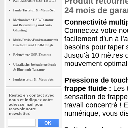
Produit retourné
Kontrastreiche USB Tastatur
24 mois de gara
Funk-Tastatur & -Maus-Set
Mechanische USB-Tastatur
Connectivité multip
mit Beleuchtung und Anti-
Connectez votre nou
Ghosting
facilement d'un à l'a
Multi-Device-Funktastatur mit
besoins pour taper s
Bluetooth und USB-Dongle
Jusqu'à 10 mètres d
Beleuchtete USB-Tastatur
mouvement optimal
Ultraflache, beleuchtete Funk-
& Bluetooth Tastatur
Pressions de touc
Funktastatur & -Maus Sets
frappe fluide :
Les t
sensation de frappe 
Restez en contact avec
nous et indiquez votre
travail concentré ! 
adresse mail pour
recevoir notre
numérique, vous dis
newsletter: