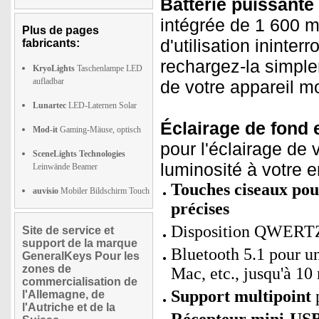
Batterie puissante 
intégrée de 1 600 
Plus de pages
d'utilisation ininter
fabricants:
rechargez-la simpl
KryoLights
Taschenlampe LED
aufladbar
de votre appareil mo
Lunartec
LED-Laternen Solar
Éclairage de fond 
Mod-it
Gaming-Mäuse, optisch
pour l'éclairage de 
SceneLights Technologies
luminosité à votre 
Leinwände Beamer
Touches ciseaux pour
auvisio
Mobiler Bildschirm Touch
précises
Disposition QWERTZ 
Site de service et
support de la marque
Bluetooth 5.1 pour un
GeneralKeys Pour les
zones de
Mac, etc., jusqu'à 10
commercialisation de
Support multipoint
p
l'Allemagne, de
l'Autriche et de la