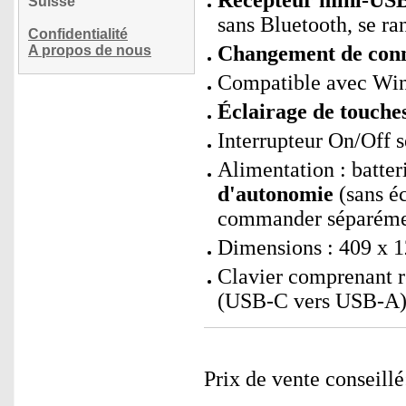
Récepteur mini-USB 
Suisse
sans Bluetooth, se ra
Confidentialité
Changement de conne
A propos de nous
Compatible avec Win
Éclairage de touches
Interrupteur On/Off 
Alimentation : batte
d'autonomie
(sans éc
commander séparéme
Dimensions : 409 x 1
Clavier comprenant r
(USB-C vers USB-A) 
Prix de vente conseill