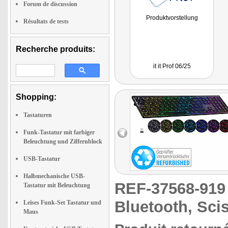
Forum de discussion
Produktvorstellung
Résultats de tests
Recherche produits:
it it Prof 06/25
Shopping:
Tastaturen
Funk-Tastatur mit farbiger
Beleuchtung und Ziffernblock
USB-Tastatur
Halbmechanische USB-
REF-37568-91
Tastatur mit Beleuchtung
Bluetooth, Sci
Leises Funk-Set Tastatur und
Maus