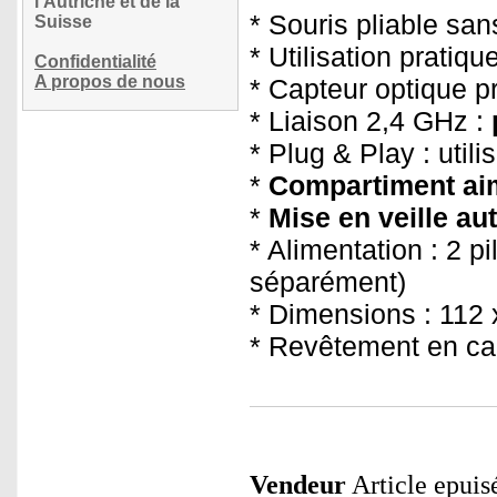
l'Autriche et de la
* Souris pliable san
Suisse
* Utilisation pratiq
Confidentialité
A propos de nous
* Capteur optique p
* Liaison 2,4 GHz :
* Plug & Play : util
*
Compartiment ai
*
Mise en veille a
* Alimentation : 2 
séparément)
* Dimensions : 112 
* Revêtement en c
Vendeur
Article epuis