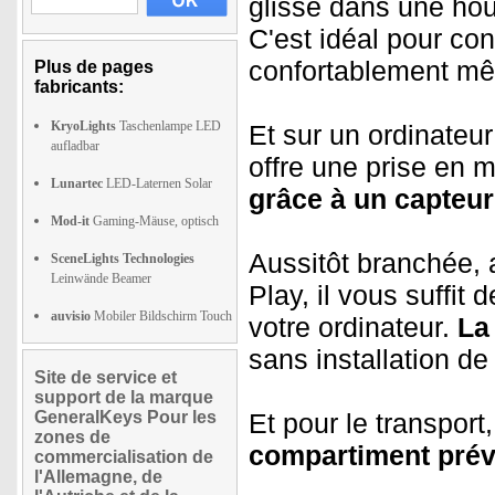
glisse dans une hou
C'est idéal pour cont
confortablement m
Plus de pages
fabricants:
KryoLights
Taschenlampe LED
Et sur un ordinateur 
aufladbar
offre une prise en 
Lunartec
LED-Laternen Solar
grâce à un capteur
Mod-it
Gaming-Mäuse, optisch
Aussitôt branchée, 
SceneLights Technologies
Leinwände Beamer
Play, il vous suffit
auvisio
Mobiler Bildschirm Touch
votre ordinateur.
La
sans installation de 
Site de service et
support de la marque
GeneralKeys Pour les
Et pour le transpor
zones de
compartiment prévu
commercialisation de
l'Allemagne, de