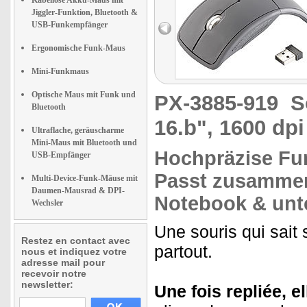
Kabellose Akku-Maus mit
Jiggler-Funktion, Bluetooth &
USB-Funkempfänger
Ergonomische Funk-Maus
Mini-Funkmaus
Optische Maus mit Funk und
PX-3885-919
S
Bluetooth
16.b", 1600 dpi
Ultraflache, geräuscharme
Mini-Maus mit Bluetooth und
Hochpräzise F
USB-Empfänger
Passt zusammeng
Multi-Device-Funk-Mäuse mit
Daumen-Mausrad & DPI-
Notebook & unt
Wechsler
Une souris qui sait
Restez en contact avec
partout.
nous et indiquez votre
adresse mail pour
recevoir notre
newsletter:
Une fois repliée, e