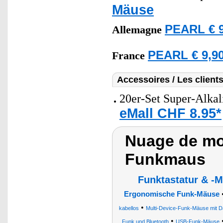
Mäuse
PEARL € 9
Allemagne
PEARL € 9,90
France
Accessoires / Les client
20er-Set Super-Alkal
eMall CHF 8.95*
Nuage de mo
Funkmaus
Funktastatur & -
Ergonomische Funk-Mäuse
•
kabellos
Multi-Device-Funk-Mäuse mit 
•
Funk und Bluetooth
USB-Funk-Mäuse