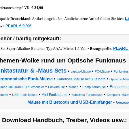
eferanten empf. VK:
€ 24,90
L
quelle
Deutschland
: Artikel ausgelaufen. Ähnliche, neue Artikel finden Sie hier:
PEARL € 9,90*
eich
ehör / häufig mitgekauft:
PEARL €
-Set Super-Alkaline-Batterien Typ AAA / Micro, 1,5 Volt •
Bezugsquelle
:
hemen-Wolke rund um Optische Funkmaus
nktastatur & -Maus Sets
•
•
•
Laptop-Mäuse
PC-Mäuse
Funkmäuse
•
•
rgonomische Funk-Mäuse
Kabellose Mäuse mit Bluetooth
Optische Mäu
•
•
•
•
Ergonomis
umen-Mausrad & DPI-Wechsler
Funkmäuse
Mäuse
Computermäuse
•
•
•
•
Mini Funkmäuse
etooth
USB-Funk-Mäuse
Kabellose Funkmäuse
Computer-Mäus
•
Mäuse mit Bluetooth und USB-Empfänger
Geräus
) Download Handbuch, Treiber, Videos usw.: