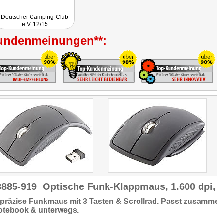
Deutscher Camping-Club
e.V. 12/15
undenmeinungen**:
3885-919
Optische Funk-Klappmaus, 1.600 dpi,
präzise Funkmaus
mit 3 Tasten & Scrollrad. Passt zusamme
otebook & unterwegs
.