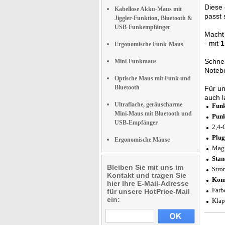
Diese
Kabellose Akku-Maus mit
passt 
Jiggler-Funktion, Bluetooth &
USB-Funkempfänger
Macht 
- mit
1
Ergonomische Funk-Maus
Schne
Mini-Funkmaus
Noteb
Optische Maus mit Funk und
Bluetooth
Für un
auch 
Ultraflache, geräuscharme
Fun
Mini-Maus mit Bluetooth und
Punk
USB-Empfänger
2,4-
Plug
Ergonomische Mäuse
Magn
Stan
Bleiben Sie mit uns im
Stro
Kontakt und tragen Sie
Kom
hier Ihre E-Mail-Adresse
Farb
für unsere HotPrice-Mail
ein:
Klap