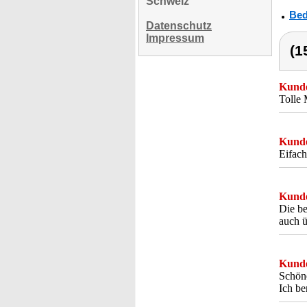
Schweiz
Bed
Datenschutz
Impressum
(1
Kunde
Tolle
Kunde
Eifach
Kunde
Die be
auch ü
Kunde
Schöne
Ich be