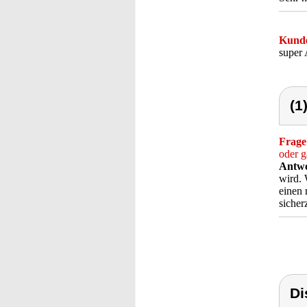
Kunde
super 
(1
Frage
oder g
Antwo
wird. 
einen 
sicher
Di