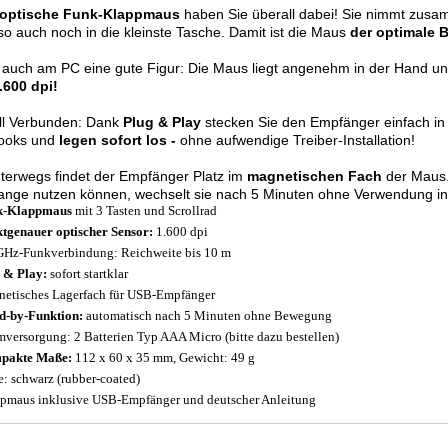
optische Funk-Klappmaus
haben Sie überall dabei! Sie nimmt zusa
so auch noch in die kleinste Tasche. Damit ist die Maus
der optimale B
auch am PC eine gute Figur: Die Maus liegt angenehm in der Hand und
.600 dpi!
ll Verbunden: Dank
Plug & Play
stecken Sie den Empfänger einfach in
ooks und
legen sofort los -
ohne aufwendige Treiber-Installation!
terwegs findet der Empfänger Platz im
magnetischen Fach
der Maus.
lange nutzen können, wechselt sie nach 5 Minuten ohne Verwendung i
k-Klappmaus
mit 3 Tasten und Scrollrad
tgenauer optischer Sensor:
1.600 dpi
GHz-Funkverbindung: Reichweite bis 10 m
 & Play:
sofort startklar
etisches Lagerfach für USB-Empfänger
d-by-Funktion:
automatisch nach 5 Minuten ohne Bewegung
mversorgung: 2 Batterien Typ AAA Micro (bitte dazu bestellen)
pakte Maße:
112 x 60 x 35 mm, Gewicht: 49 g
e: schwarz (rubber-coated)
pmaus inklusive USB-Empfänger und deutscher Anleitung