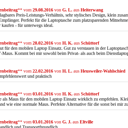
nbeitrag
** vom
29.08.2016
von
G. L.
aus
Heiterwang
agbares Preis-Leistungs-Verhältnis, sehr stylisches Design, klein zus
pfänger. Perfekt für die Laptoptasche zum platzsparenden Mitnehmen
 kaufen - für unterwegs ideal.
nbeitrag
** vom
28.02.2016
von
H. K.
aus
Schüttorf
ut für den mobilen Laptop Einsatz. Gut zu verstauen in der Laptoptas
-Maus. Kommt bei mir sowohl beim Privat- als auch beim Dienstlapto
nbeitrag
** vom
22.02.2016
von
H. L.
aus
Heusweiler-Wahlschied
mpfehlenswert und praktisch
nbeitrag
** vom
03.01.2016
von
H. K.
aus
Schüttorf
 als Maus für den mobilen Laptop Einsatz wirklich zu empfehlen. Klein
nd wie eine normale Maus. Perfekte Alternative für die sonst bei mi
nbeitrag
** vom
03.01.2016
von
G. J.
aus
Eltville
andlich und Transportfreundlich