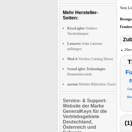
Vom Li
Mehr Hersteller-
Seiten:
Bezugs
Frankr
KryoLights
Outdoor
Taschenlampen
Zub
Lunartec
Solar Laternen
aufhängen
20er
Mod-it
Wireless Gaming Mouse
T
SceneLights Technologies
Fu
Beamerleinwände
E
auvisio
Mobiler Bildschirm Touch
Da
Blu
Service- & Support-
Website der Marke
GeneralKeys für die
Vertriebsgebiete
Deutschland,
(1
Österreich und