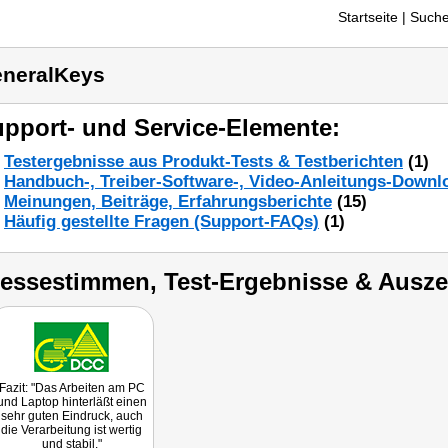
Startseite
| Suche
neralKeys
pport- und Service-Elemente:
Testergebnisse aus Produkt-Tests & Testberichten
(1)
Handbuch-, Treiber-Software-, Video-Anleitungs-Downl
Meinungen, Beiträge, Erfahrungsberichte
(15)
Häufig gestellte Fragen (Support-FAQs)
(1)
ressestimmen, Test-Ergebnisse & Ausz
Fazit: "Das Arbeiten am PC
und Laptop hinterläßt einen
sehr guten Eindruck, auch
die Verarbeitung ist wertig
und stabil."