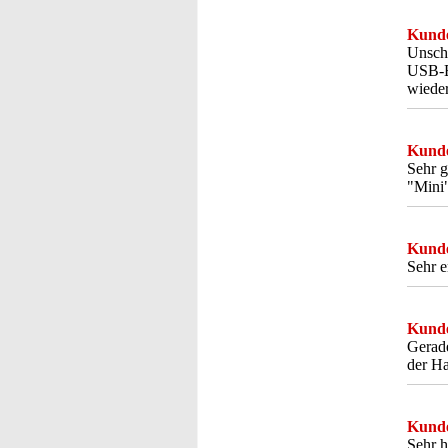
Kunde
Unschl
USB-Em
wieder
Kunde
Sehr g
"Mini"
Kunde
Sehr e
Kunde
Gerade
der Ha
Kunde
Sehr h