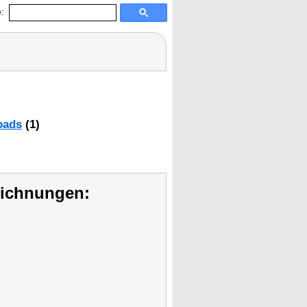
:
oads
(1)
eichnungen: