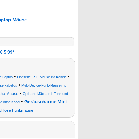
aptop-Mäuse
 5,99*
•
•
 Laptop
Optische USB-Mäuse mit Kabeln
•
se kabellos
Multi-Device-Funk-Mäuse mit
•
che Mäuse
Optische Mäuse mit Funk und
•
Geräuscharme Mini-
e ohne Kabel
chlose Funkmäuse