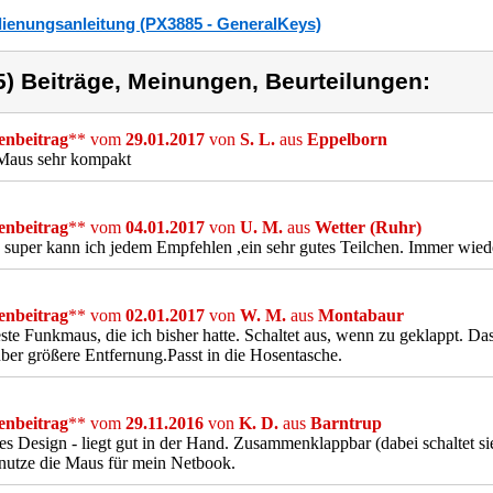
ienungsanleitung (PX3885 - GeneralKeys)
5) Beiträge, Meinungen, Beurteilungen:
nbeitrag
** vom
29.01.2017
von
S. L.
aus
Eppelborn
 Maus sehr kompakt
nbeitrag
** vom
04.01.2017
von
U. M.
aus
Wetter (Ruhr)
 super kann ich jedem Empfehlen ,ein sehr gutes Teilchen. Immer wied
nbeitrag
** vom
02.01.2017
von
W. M.
aus
Montabaur
ste Funkmaus, die ich bisher hatte. Schaltet aus, wenn zu geklappt. Da
ber größere Entfernung.Passt in die Hosentasche.
nbeitrag
** vom
29.11.2016
von
K. D.
aus
Barntrup
s Design - liegt gut in der Hand. Zusammenklappbar (dabei schaltet s
nutze die Maus für mein Netbook.