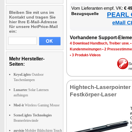
Vom Lie­fe­ran­ten empf. VK:
€ 4
Bleiben Sie mit uns im
PEARL €
Be­zugs­quel­le
Kontakt und tragen Sie
hier Ihre E-Mail-Adresse
eMall C
für unsere HotPrice-Mail
ein:
Vor­han­de­ne Sup­port-Ele­me
4 Down­load Hand­buch, Trei­ber usw.
Kun­den­mei­nun­gen
•
2 Pres­se­stim­m
•
3 Pro­dukt-Vi­de­os
Mehr Hersteller-
S
Seiten:
r
KryoLights
Outdoor
Taschenlampen
High­tech-La­ser­poin­te
Lunartec
Solar Laternen
Fest­kör­per-La­ser
aufhängen
Mod-it
Wireless Gaming Mouse
n
SceneLights Technologies
G
Beamerleinwände
b
n
auvisio
Mobiler Bildschirm Touch