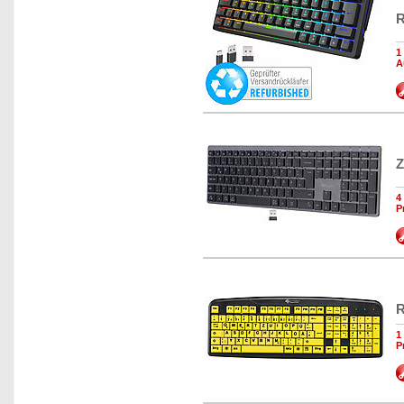
R
1
A
Z
4
P
R
1
P