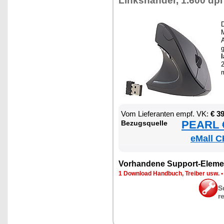
Links­hän­der, 1.600 dpi
D
g
l
2
Vom Lie­fe­ran­ten empf. VK:
€ 3
PEARL €
Be­zugs­quel­le
eMall C
Vor­han­de­ne Sup­port-Ele­me
1 Down­load Hand­buch, Trei­ber usw.
S
r