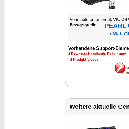
Vom Lie­fe­ran­ten empf. VK:
€ 4
PEARL €
Be­zugs­quel­le
eMall C
Vor­han­de­ne Sup­port-Ele­me
3 Down­load Hand­buch, Trei­ber usw.
•
2 Pro­dukt-Vi­de­os
S
r
Weitere aktuelle Ge