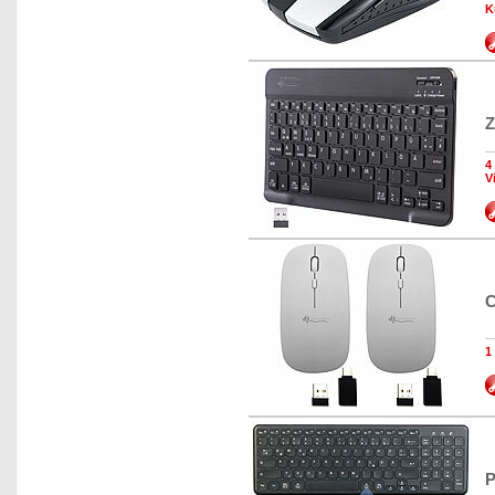
K
Z
4
V
C
1
P