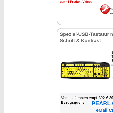
gen
•
1 Pro­dukt-Vi­de­os
S
r
Spe­zi­al-USB-Tas­ta­tur 
Schrift & Kon­trast
E
T
B
s
I
u
Vom Lie­fe­ran­ten empf. VK:
€ 2
PEARL €
Be­zugs­quel­le
eMall C