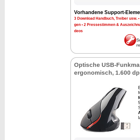
Vor­han­de­ne Sup­port-Ele­me
3 Down­load Hand­buch, Trei­ber usw.
gen
•
2 Pres­se­stim­men & Aus­zeich­n
de­os
S
r
Op­ti­sche USB-Funk­maus
er­go­no­misch, 1.600 dp
E
f
f
5
S
A
l