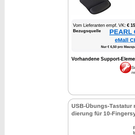
Vom Lie­fe­ran­ten empf. VK:
€ 1
PEARL €
Be­zugs­quel­le
eMall C
Nur € 6,50 pro Mau­sp
Vor­han­de­ne Sup­port-Ele­me
S
r
USB-Übungs-Tas­ta­tur m
die­rung für 10-Fin­ger­s
F
b