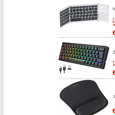
P
2
K
V
Z
4
A
J