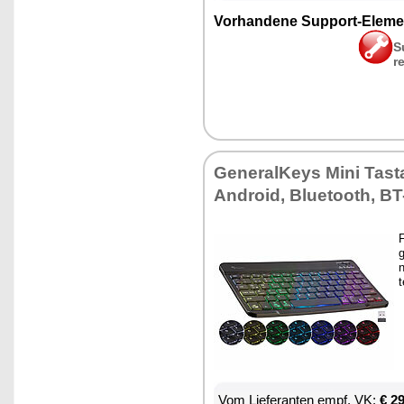
Vor­han­de­ne Sup­port-Ele­me
S
r
Ge­ne­ral­Keys Mi­ni Tas­ta
An­dro­id, Blue­tooth, BT-
F
g
n
Vom Lie­fe­ran­ten empf. VK:
€ 2