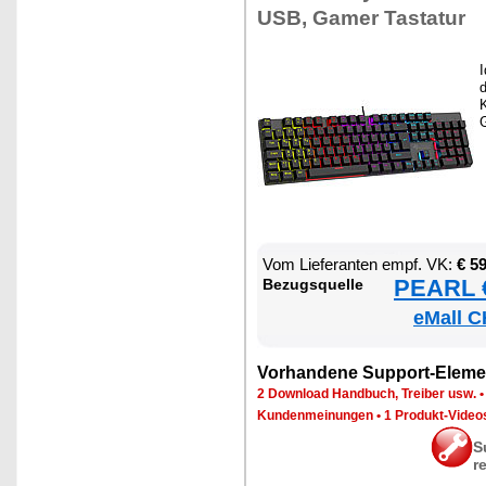
USB, Ga­mer Tas­ta­tur
I
d
K
G
Vom Lie­fe­ran­ten empf. VK:
€ 5
PEARL €
Be­zugs­quel­le
eMall C
Vor­han­de­ne Sup­port-Ele­me
2 Down­load Hand­buch, Trei­ber usw.
Kun­den­mei­nun­gen
•
1 Pro­dukt-Vi­de­o
S
r