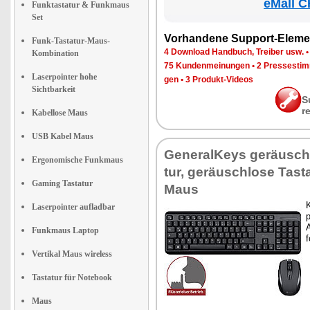
eMall C
Funktastatur & Funkmaus
Set
Vor­han­de­ne Sup­port-Ele­me
Funk-Tastatur-Maus-
4 Down­load Hand­buch, Trei­ber usw.
Kombination
75 Kun­den­mei­nun­gen
•
2 Pres­se­sti
Laserpointer hohe
gen
•
3 Pro­dukt-Vi­de­os
Sichtbarkeit
S
r
Kabellose Maus
USB Kabel Maus
Ge­ne­ral­Keys ge­räusch­
Ergonomische Funkmaus
tur, ge­räusch­lo­se Tas­t
Gaming Tastatur
Maus
K
Laserpointer aufladbar
p
A
Funkmaus Laptop
f
Vertikal Maus wireless
Tastatur für Notebook
Maus