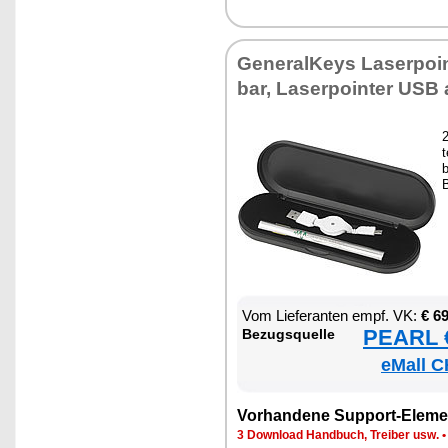
Ge­ne­ral­Keys La­ser­poin
bar, La­ser­poin­ter USB 
2
t
b
B
Vom Lie­fe­ran­ten empf. VK:
€ 6
PEARL €
Be­zugs­quel­le
eMall C
Vor­han­de­ne Sup­port-Ele­me
3 Down­load Hand­buch, Trei­ber usw.