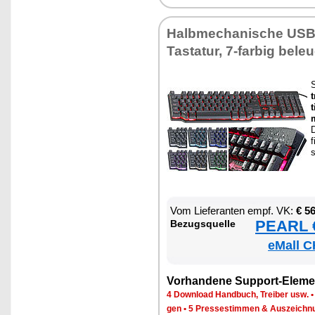
Halb­me­cha­ni­sche US
Tas­ta­tur, 7-far­big be­leu
t
t
D
f
s
Vom Lie­fe­ran­ten empf. VK:
€ 5
PEARL €
Be­zugs­quel­le
eMall C
Vor­han­de­ne Sup­port-Ele­me
4 Down­load Hand­buch, Trei­ber usw.
gen
•
5 Pres­se­stim­men & Aus­zeich­n