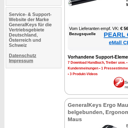
m
M
Service- & Support-
Website der Marke
GeneralKeys für die
Vom Lie­fe­ran­ten empf. VK:
€ 5
Vertriebsgebiete
PEARL €
Be­zugs­quel­le
Deutschland,
Österreich und
eMall C
Schweiz
Datenschutz
Vor­han­de­ne Sup­port-Ele­me
Impressum
7 Down­load Hand­buch, Trei­ber usw.
Kun­den­mei­nun­gen
•
1 Pres­se­stim­m
•
3 Pro­dukt-Vi­de­os
S
r
Ge­ne­ral­Keys Er­go Ma
bel­ge­bun­den, Er­go­no
Maus
E