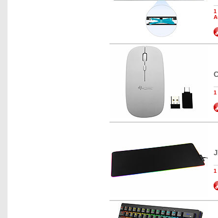
1
A
C
1
J
1