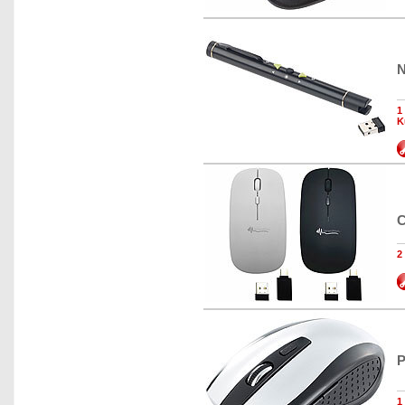
N
1
K
C
2
P
1