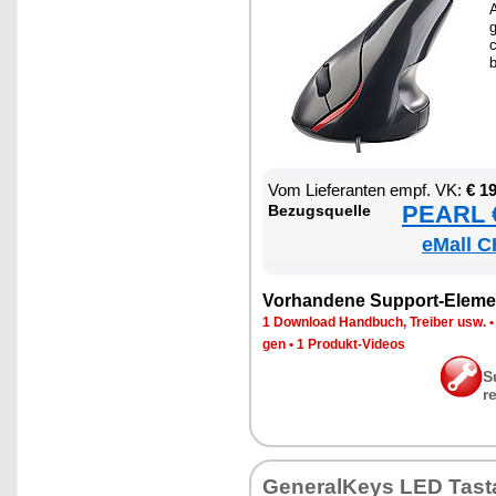
A
g
Vom Lie­fe­ran­ten empf. VK:
€ 1
PEARL €
Be­zugs­quel­le
eMall C
Vor­han­de­ne Sup­port-Ele­me
1 Down­load Hand­buch, Trei­ber usw.
gen
•
1 Pro­dukt-Vi­de­os
S
r
Ge­ne­ral­Keys LED Tas­ta­