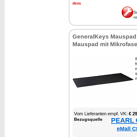
de­os
S
r
Ge­ne­ral­Keys Mau­spad 
Mau­spad mit Mi­kro­fa­se
f
r
s
Vom Lie­fe­ran­ten empf. VK:
€ 2
PEARL €
Be­zugs­quel­le
eMall C