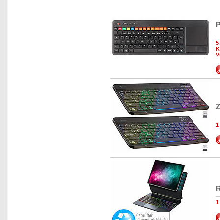
P
5
K
V
Z
1
R
1