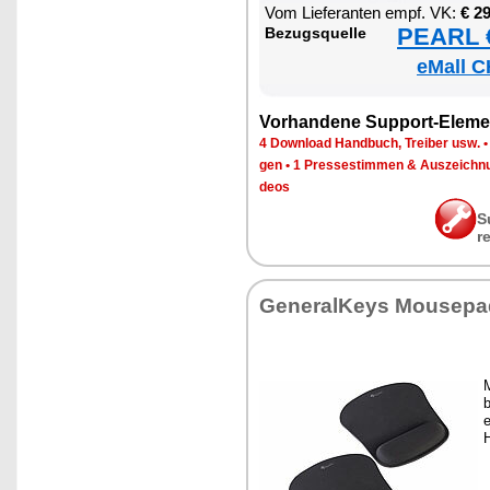
Vom Lie­fe­ran­ten empf. VK:
€ 2
PEARL €
Be­zugs­quel­le
eMall C
Vor­han­de­ne Sup­port-Ele­me
4 Down­load Hand­buch, Trei­ber usw.
gen
•
1 Pres­se­stim­men & Aus­zeich­n
de­os
S
r
Ge­ne­ral­Keys Mou­se­p
M
b
e
H