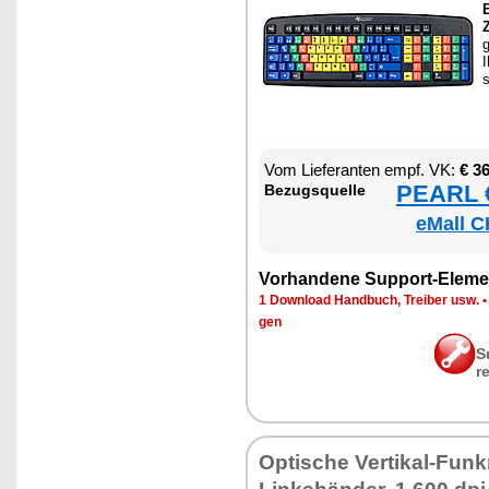
E
Z
I
Vom Lie­fe­ran­ten empf. VK:
€ 3
PEARL €
Be­zugs­quel­le
eMall C
Vor­han­de­ne Sup­port-Ele­me
1 Down­load Hand­buch, Trei­ber usw.
gen
S
r
Op­ti­sche Ver­ti­kal-Fun