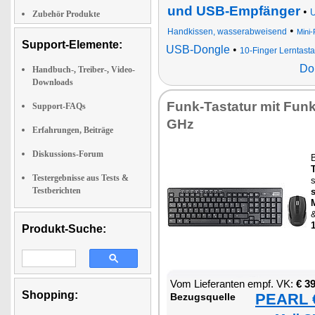
und USB-Empfänger
•
U
Zubehör Produkte
•
Handkissen, wasserabweisend
Mini
Support-Elemente:
USB-Dongle
•
10-Finger Lerntasta
Do
Handbuch-, Treiber-, Video-
Downloads
Funk-Tas­ta­tur mit Fun
Support-FAQs
GHz
Erfahrungen, Beiträge
Diskussions-Forum
T
Testergebnisse aus Tests &
s
Testberichten
s
&
1
Produkt-Suche:
Vom Lie­fe­ran­ten empf. VK:
€ 3
Shopping:
PEARL €
Be­zugs­quel­le