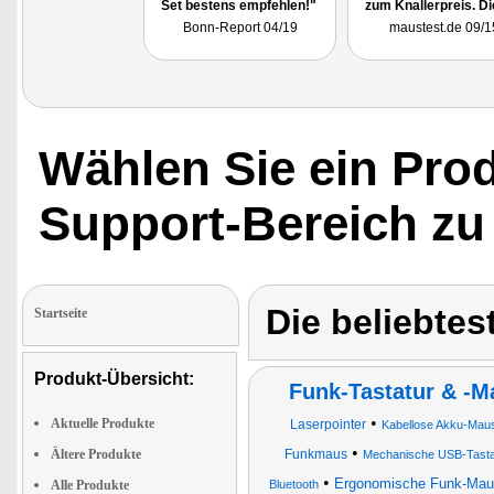
Set bestens empfehlen!"
zum Knallerpreis. Di
Funkmaus überzeugt
Bonn-Report 04/19
maustest.de 09/1
guter Abtastrate un
hoher Kompatibilität
Tastatur ermöglicht
ermüdungsfreies
Arbeiten. Die gute
Verarbeitung sowie 
hervorragende Preis
Leistungs-Verhältnis
Wählen Sie ein Pro
machen diese
Kombination zur
Empfehlung."
Support-Bereich zu
Die beliebte
Startseite
Produkt-Übersicht:
Funk-Tastatur & -M
•
Aktuelle Produkte
Laserpointer
Kabellose Akku-Maus
•
Ältere Produkte
Funkmaus
Mechanische USB-Tastat
•
Ergonomische Funk-Ma
Alle Produkte
Bluetooth