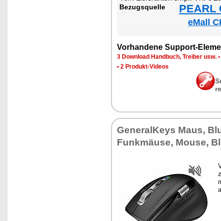
PEARL €
Be­zugs­quel­le
eMall C
Vor­han­de­ne Sup­port-Ele­me
3 Down­load Hand­buch, Trei­ber usw.
•
2 Pro­dukt-Vi­de­os
S
r
Ge­ne­ral­Keys Maus, Blu
Funk­mäu­se, Mou­se, Bl
V
z
m
a