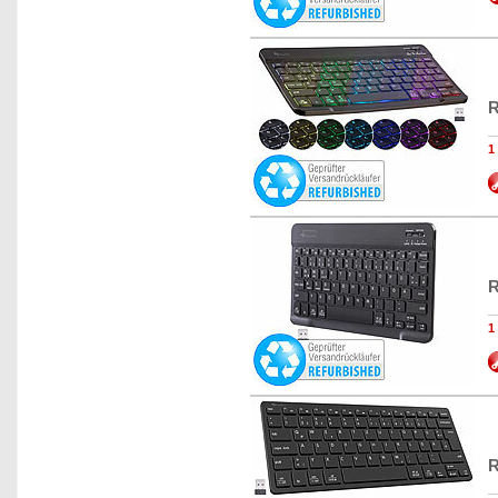
R
1
R
1
R