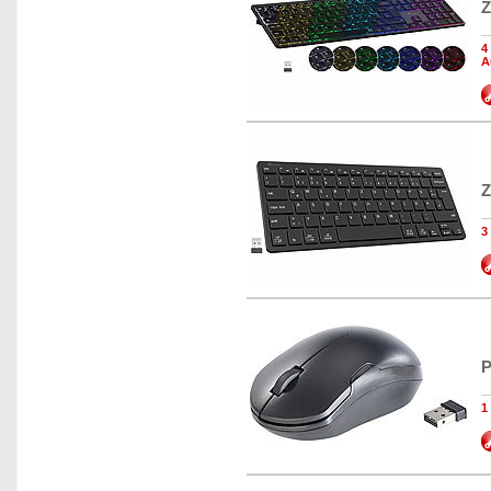
Z
4
A
Z
3
P
1